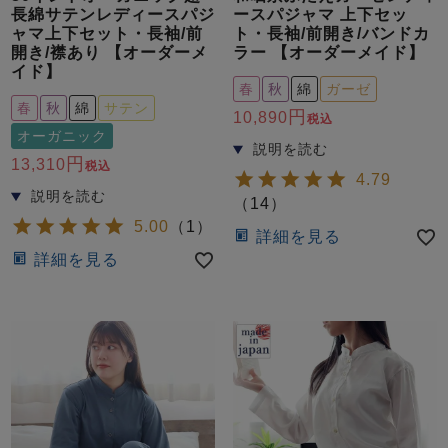
長綿サテンレディースパジ
ースパジャマ 上下セッ
ャマ上下セット・長袖/前
ト・長袖/前開き/バンドカ
開き/襟あり 【オーダーメ
ラー 【オーダーメイド】
イド】
春
秋
綿
ガーゼ
春
秋
綿
サテン
10,890
税込
オーガニック
13,310
税込
4.79
（
14
）
5.00
（
1
）
詳細を見る
詳細を見る