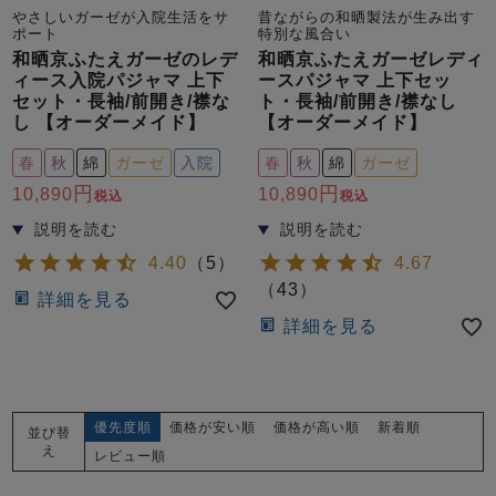
やさしいガーゼが入院生活をサ
昔ながらの和晒製法が生み出す
ポート
特別な風合い
和晒京ふたえガーゼのレデ
和晒京ふたえガーゼレディ
ィース入院パジャマ 上下
ースパジャマ 上下セッ
セット・長袖/前開き/襟な
ト・長袖/前開き/襟なし
し 【オーダーメイド】
【オーダーメイド】
春
秋
綿
ガーゼ
入院
春
秋
綿
ガーゼ
10,890
10,890
税込
税込
4.40
（
5
）
4.67
（
43
）
詳細を見る
詳細を見る
優先度順
価格が安い順
価格が高い順
新着順
並び替
え
レビュー順