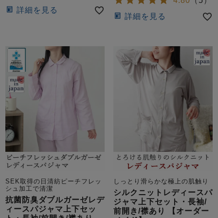
4.80
（
5
）
詳細を見る
詳細を見る
SEK取得の日清紡ピーチフレッ
しっとり滑らかな極上の肌触り
シュ加工で清潔
シルクニットレディースパ
抗菌防臭ダブルガーゼレデ
ジャマ上下セット・長袖/
ィースパジャマ上下セッ
前開き/襟あり 【オーダー