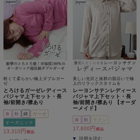
軽くて柔らかい極上ダブルガー
美しい光沢と抜群の肌沿いで極
ゼ
上のリラックスタイムを
とろけるガーゼレディース
レーヨンサテンレディース
パジャマ上下セット・長
パジャマ上下セット・長
袖/前開き/襟あり
袖/前開き/襟あり 【オーダ
ーメイド】
春
秋
綿
ガーゼ
春
秋
サテン
オーガニック
17,600
税込
13,310
税込