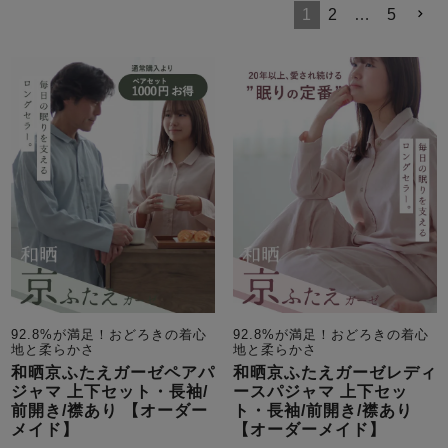
メンズパジャマ
1
2
…
5
上着単品
作務衣
胸がすけない
羽織・バスロ
体型別におすすめパジ
年齢別におすすめパジ
ルームウェア
会社概要
お買い物ガイド
安心の日本製
ーブ
ャマ
ャマ
サッカー/ちぢみ 楊
ニット/ストレッチ
起毛/フランネル
柳
ズボン単品
SDGsの取り組み
インナーウェア
生活雑貨
カタログギフト
春
夏
秋
冬
柄物
長袖
半袖
七分袖
92.8%が満足！おどろきの着心
92.8%が満足！おどろきの着心
ガールズパジャマ
地と柔らかさ
地と柔らかさ
すべてのメン
和晒京ふたえガーゼペアパ
和晒京ふたえガーゼレディ
ズ
ジャマ 上下セット・長袖/
ースパジャマ 上下セッ
売れ筋ランキング
新着商品
パジャマ
前開き/襟あり 【オーダー
ト・長袖/前開き/襟あり
- Item Ranking -
- New Arrival -
メイド】
【オーダーメイド】