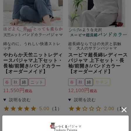
綿なのに、うれしい快適ストレ
超長綿ならではの光沢と肌触
ッチ
り 大人のサテンパジャマ
やわらか天竺ニットレディ
スーピマ超長綿レディース
ースパジャマ上下セット・
パジャマ 上下セット・長
長袖/前開き/バンドカラー
袖/前開き/バンドカラー
【オーダーメイド】
【オーダーメイド】
春
秋
綿
ニット
春
秋
綿
サテン
11,550
12,100
税込
税込
5.00
（
1
）
2.00
（
1
）
詳細を見る
詳細を見る