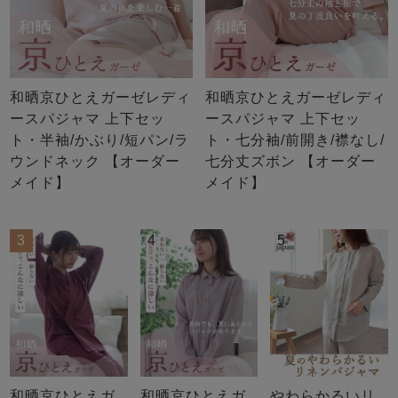
和晒京ひとえガーゼレディ
和晒京ひとえガーゼレディ
ースパジャマ 上下セッ
ースパジャマ 上下セッ
ト・半袖/かぶり/短パン/ラ
ト・七分袖/前開き/襟なし/
ウンドネック 【オーダー
七分丈ズボン 【オーダー
メイド】
メイド】
3
4
5
和晒京ひとえガ
和晒京ひとえガ
やわらかるいリ