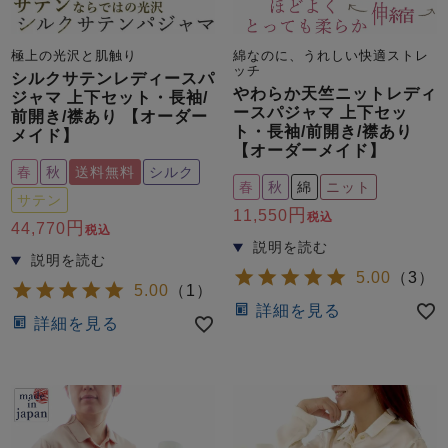
ズ
パジャマ
極上の光沢と肌触り
綿なのに、うれしい快適ストレ
ッチ
シルクサテンレディースパ
ガールズ前開
ガールズかぶ
ボーイズ長袖
やわらか天竺ニットレディ
ジャマ 上下セット・長袖/
き
り
ースパジャマ 上下セッ
前開き/襟あり 【オーダー
ト・長袖/前開き/襟あり
メイド】
【オーダーメイド】
春
秋
送料無料
シルク
売れ筋ランキング
新着商品
春
秋
綿
ニット
- Item Ranking -
- New Arrival -
サテン
11,550
税込
44,770
ボーイズ半袖
ボーイズ前開
ボーイズかぶ
税込
き
り
すべての季節のパジャマ一覧はこちら
5.00
（
3
）
5.00
（
1
）
詳細を見る
詳細を見る
ガールズ
上着
ガールズ
ズボ
ボーイズ
上着
ボーイズ
ズボ
単品
ン単品
単品
ン単品