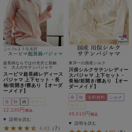
売れ筋ランキング
新着商品
- Item Ranking -
- New Arrival -
超長綿ならではの光沢と肌触
東洋一の国産シルク
り 大人のサテンパジャマ
川俣シルクサテンレディー
スーピマ超長綿レディース
スパジャマ 上下セット・
すべてのデザインのパジャマ一覧はこちら
パジャマ 上下セット・長
長袖/前開き/襟あり 【オー
袖/前開き/襟あり 【オーダ
ダーメイド】
ーメイド】
春
秋
送料無料
シルク
春
秋
綿
サテン
サテン
12,100
税込
49,610
税込
4.43
（
7
）