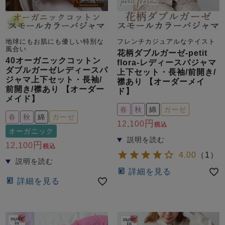
地球にもお肌にも優しい特別な
フレンチカジュアルなテイスト
風合い
花柄ダブルガーゼ-petit
40オーガニックコットン
flora-レディースパジャマ
ダブルガーゼレディースパ
上下セット・長袖/前開き/
ジャマ上下セット・長袖/
襟あり 【オーダーメイ
前開き/襟あり 【オーダー
ド】
メイド】
春
秋
綿
ガーゼ
春
秋
綿
ガーゼ
12,100
税込
オーガニック
12,100
税込
4.00
（
1
）
詳細を見る
詳細を見る