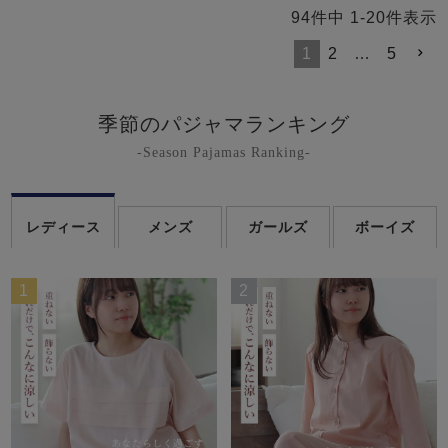
94
件中
1
-
20
件表示
1
2
…
5
季節のパジャマランキング
-Season Pajamas Ranking-
レディース
メンズ
ガールズ
ボーイズ
1
2