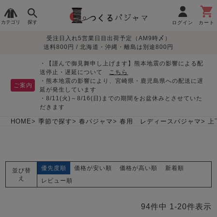
カテゴリ
探す
ログイン
カート
受注日入れ5営業日目出荷予定（AM9時〆）
季節で
生地で
目的別で
デザインで
はじめて
送料800円 / 北海道・沖縄・離島は別途800円
さがす
さがす
さがす
さがす
の方へ
レディースパジャマ
・【謹んで御見舞申し上げます】熊本地震の影響による配
送停止・遅延について
こちら
・熊本地震の影響により、宮崎県・鹿児島県への配送に遅
ご案内
延が発生しています
・8/11(火)～8/16(日)までの期間をお盆休みとさせていた
敏感肌用
入院・介護
つくるパジャマとは
胸が目立たない
夏パジャマ特集
迷ったら、まずはこの
だきます
パジャマ
パジャマ
パジャマ！
綿100%
リネン・麻
シルク/絹
長袖
半袖
七分袖
HOME
季節で探す
春パジャマ
春用 レディースパジャマ
上
すべてのレデ
ィース
パジャマ
優先度順
価格が安い順
価格が高い順
新着順
並び替
マタニティ
ペアで
お支払い・送料・配送
返品・交換について
眠れる作務衣特集
よくあるご質問
え
前開き
かぶり
ワンピース
レビュー順
パジャマ
そろえたい
について
オーガニック素材
ガーゼ
サテン織り
春
夏
秋
冬
94
件中
1
-
20
件表示