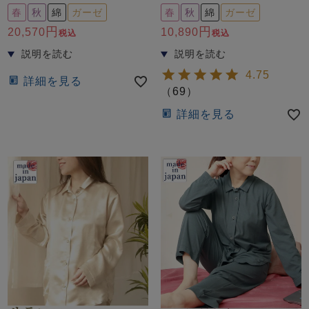
前開き
かぶり
スリーパー
春
秋
綿
ガーゼ
春
秋
綿
ガーゼ
目的別でさがす一覧はこちら
20,570
10,890
税込
税込
売れ筋ランキング
新着商品
- Item Ranking -
- New Arrival -
上着単品
4.75
詳細を見る
（
69
）
作務衣
羽織・バスロ
すべての生地一覧はこちら
春
夏
秋
冬
ーブ
詳細を見る
ボーイズパジャマ
ズボン単品
ガールズ長袖
ガールズ半袖
ワンピース
春
夏
秋
冬
すべてのキッ