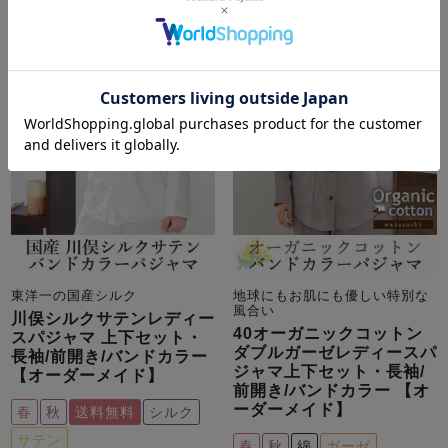
東洋一の国産シルク
地球にもお肌にも優しい特別な
風合い
川俣シルクサテンレディー
40オーガニックコットン
スパジャマ 上下セット・
ダブルガーゼレディースパ
長袖/前開き/バンドカラー
ジャマ上下セット・長袖/
【オーダーメイド】
前開き/バンドカラー 【オ
ーダーメイド】
春
秋
送料無料
シルク
サテン
春
秋
綿
ガーゼ