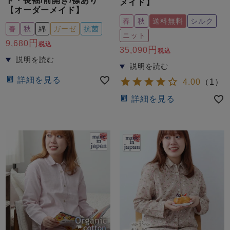
ト・長袖/前開き/襟あり
メイド】
【オーダーメイド】
春
秋
送料無料
シルク
春
秋
綿
ガーゼ
抗菌
ニット
9,680
税込
35,090
税込
詳細を見る
4.00
（
1
）
詳細を見る