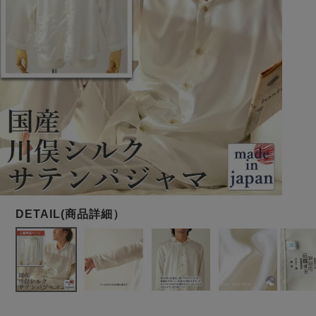
メンズパジャマ
上着単品
作務衣
胸がすけない
羽織・バスロ
体型別におすすめパジ
年齢別におすすめパジ
ルームウェア
会社概要
お買い物ガイド
安心の日本製
ーブ
ャマ
ャマ
サッカー/ちぢみ 楊
ニット/ストレッチ
起毛/フランネル
柳
ズボン単品
SDGsの取り組み
インナーウェア
生活雑貨
カタログギフト
春
夏
秋
冬
柄物
長袖
半袖
七分袖
ガールズパジャマ
すべてのメン
ズ
売れ筋ランキング
新着商品
パジャマ
- Item Ranking -
- New Arrival -