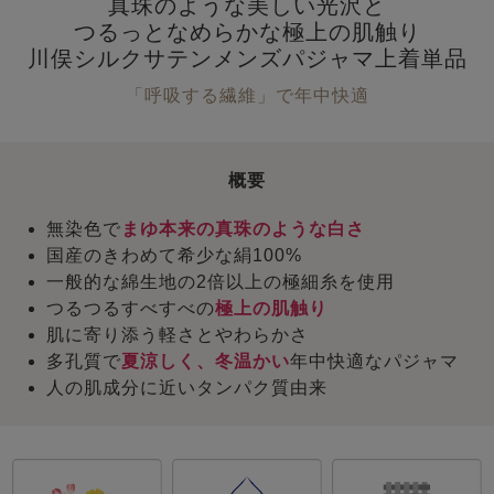
真珠のような美しい光沢と
つるっとなめらかな極上の肌触り
川俣シルクサテンメンズパジャマ上着単品
「呼吸する繊維」で年中快適
概要
無染色で
まゆ本来の真珠のような白さ
国産のきわめて希少な絹100%
一般的な綿生地の2倍以上の極細糸を使用
つるつるすべすべの
極上の肌触り
肌に寄り添う軽さとやわらかさ
多孔質で
夏涼しく、冬温かい
年中快適なパジャマ
人の肌成分に近いタンパク質由来