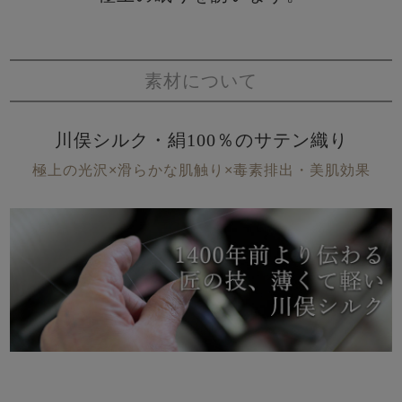
素材について
川俣シルク・絹100％のサテン織り
極上の光沢×滑らかな肌触り×毒素排出・美肌効果