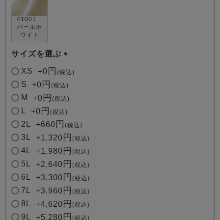
41001
パールホ
ワイト
サイズを選ぶ
(
XS
+
0
税込
必
売れ筋ランキング
新着商品
S
+
0
税込
須
- Item Ranking -
- New Arrival -
M
+
0
税込
)
L
+
0
税込
2L
+
660
税込
すべてのデザインのパジャマ一覧はこちら
3L
+
1,320
税込
4L
+
1,980
税込
5L
+
2,640
税込
6L
+
3,300
税込
7L
+
3,960
税込
8L
+
4,620
税込
9L
+
5,280
税込