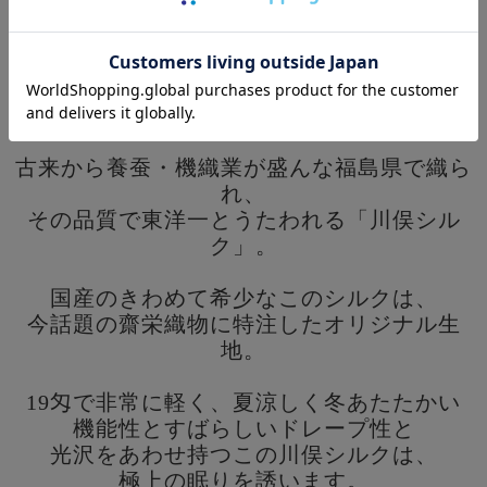
古来から養蚕・機織業が盛んな福島県で織ら
れ、
その品質で東洋一とうたわれる「川俣シル
ク」。
国産のきわめて希少なこのシルクは、
今話題の齋栄織物に特注したオリジナル生
地。
19匁で非常に軽く、夏涼しく冬あたたかい
機能性とすばらしいドレープ性と
光沢をあわせ持つこの川俣シルクは、
極上の眠りを誘います。