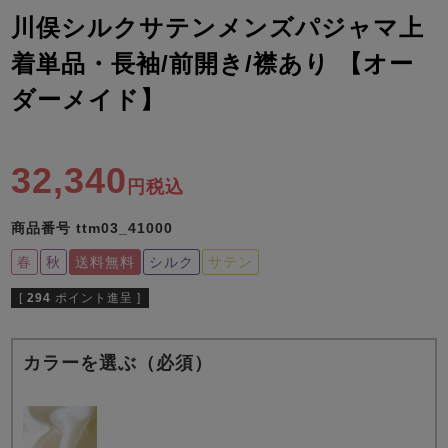
ズ
パジャマ
川俣シルクサテンメンズパジャマ上
着単品・長袖/前開き/襟あり 【オー
ガールズ前開
ガールズかぶ
ボーイズ長袖
ダーメイド】
き
り
32,340
売れ筋ランキング
新着商品
税込
- Item Ranking -
- New Arrival -
商品番号
ttm03_41000
ボーイズ半袖
ボーイズ前開
ボーイズかぶ
き
り
春
秋
送料無料
シルク
サテン
すべての季節のパジャマ一覧はこちら
[
294
ポイント進呈 ]
カラーを選ぶ（必須）
ガールズ
上着
ガールズ
ズボ
ボーイズ
上着
ボーイズ
ズボ
単品
ン単品
単品
ン単品