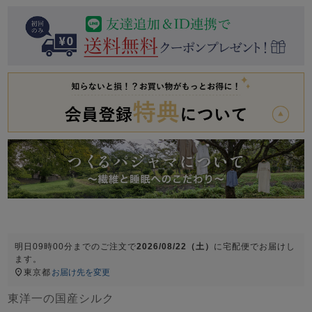
前開き
かぶり
スリーパー
目的別でさがす一覧はこちら
売れ筋ランキング
新着商品
- Item Ranking -
- New Arrival -
上着単品
作務衣
羽織・バスロ
すべての生地一覧はこちら
春
夏
秋
冬
ーブ
ボーイズパジャマ
ズボン単品
明日
09時00分
までのご注文で
2026/08/22（土）
に
宅配便
でお届けし
ます。
東京都
お届け先を変更
ガールズ長袖
ガールズ半袖
ワンピース
春
夏
秋
冬
東洋一の国産シルク
すべてのキッ