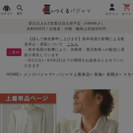
カテゴリ
探す
ログイン
カート
受注日入れ5営業日目出荷予定（AM9時〆）
季節で
生地で
目的別で
デザインで
はじめて
送料800円 / 北海道・沖縄・離島は別途800円
さがす
さがす
さがす
さがす
の方へ
レディースパジャマ
・【謹んで御見舞申し上げます】熊本地震の影響による配
送停止・遅延について
こちら
・熊本地震の影響により、宮崎県・鹿児島県への配送に遅
ご案内
延が発生しています
・8/11(火)～8/16(日)までの期間をお盆休みとさせていた
敏感肌用
入院・介護
つくるパジャマとは
胸が目立たない
夏パジャマ特集
迷ったら、まずはこの
だきます
パジャマ
パジャマ
パジャマ！
綿100%
リネン・麻
シルク/絹
長袖
半袖
七分袖
HOME
メンズパジャマ
パジャマ上着単品
長袖
前開き
スモ
すべてのレデ
ィース
パジャマ
マタニティ
ペアで
お支払い・送料・配送
返品・交換について
眠れる作務衣特集
よくあるご質問
前開き
かぶり
ワンピース
パジャマ
そろえたい
について
オーガニック素材
ガーゼ
サテン織り
春
夏
秋
冬