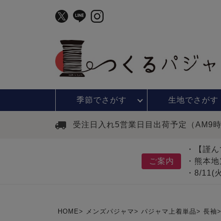
季節で
さがす
生地で
さがす
受注日入れ5営業日目出荷予定（AM9
・【謹ん
ご案内
・熊本地
・8/11
HOME
メンズパジャマ
パジャマ上着単品
長袖