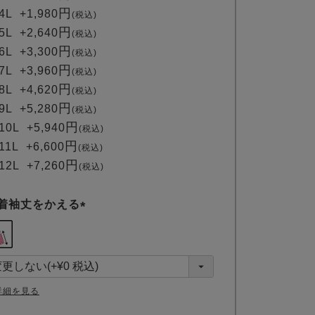
4L
+
1,980
税込
5L
+
2,640
税込
6L
+
3,300
税込
7L
+
3,960
税込
8L
+
4,620
税込
9L
+
5,280
税込
10L
+
5,940
税込
11L
+
6,600
税込
12L
+
7,260
税込
着袖丈をかえる
(
必
須
)
詳細を見る