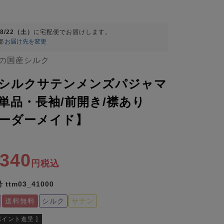
08/22（土）
に
宅配便
でお届けします。
都
お届け先を変更
の国産シルク
シルクサテンメンズパジャマ
単品・長袖/前開き/襟あり
ーダーメイド】
,340
税込
号
ttm03_41000
送料無料
シルク
サテン
ポイント進呈 ]