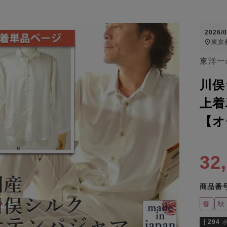
2026/
東京
東洋一
川俣
上着
【オ
32
商品番
春
秋
[
294