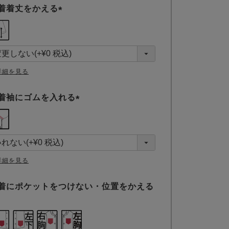
着着丈をかえる
(
必
須
)
詳細を見る
着袖にゴムを入れる
(
必
須
)
詳細を見る
着にポケットをつけない・位置をかえる