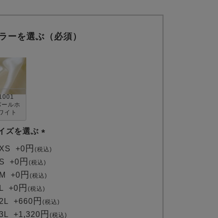
ラーを選ぶ（必須）
1001
パールホ
ワイト
イズを選ぶ
(
XS
+
0
税込
必
S
+
0
税込
須
M
+
0
税込
)
L
+
0
税込
2L
+
660
税込
3L
+
1,320
税込