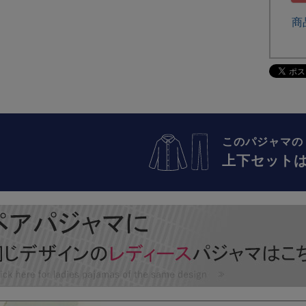
商
このパジャマの
上下セット