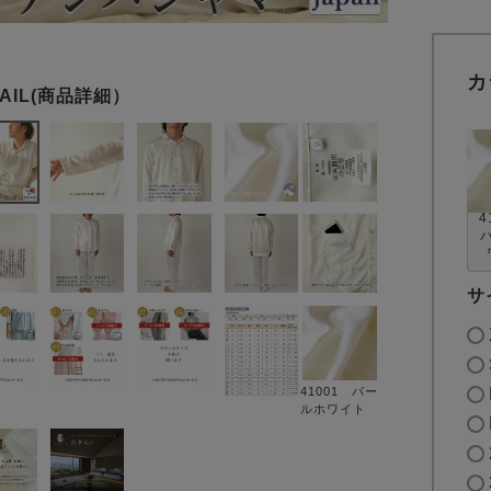
カ
4
サ
41001 パー
ルホワイト