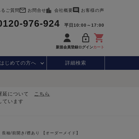
あるご質問
お問合せ
会社概要
お客様の声
0120-976-924
平日10:00～17:00
新規会員登録
ログイン
カート
はじめて
の方へ
詳細検索
・遅延について
こちら
しています
長袖/前開き/襟あり 【オーダーメイド】