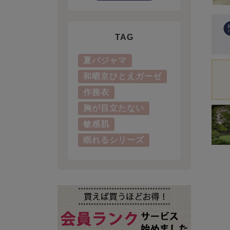
TAG
夏パジャマ
和晒京ひとえガーゼ
作務衣
胸が目立たない
敏感肌
眠れるシリーズ