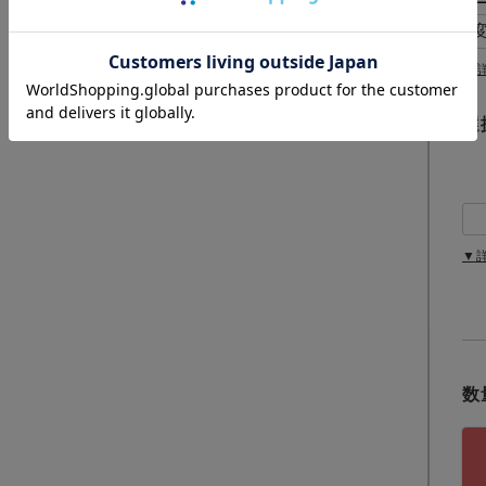
須
)
▼
選
▼