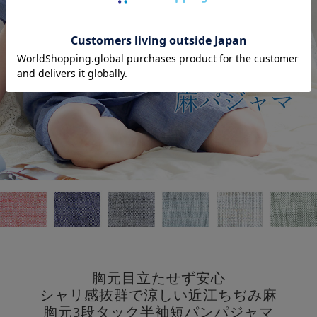
胸元目立たせず安心
シャリ感抜群で涼しい近江ちぢみ麻
胸元3段タック半袖短パンパジャマ