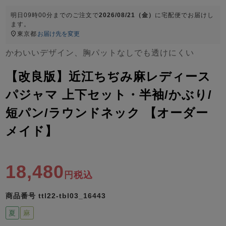
ズ
パジャマ
明日
09時00分
までのご注文で
2026/08/21（金）
に
宅配便
でお届けし
ます。
東京都
お届け先を変更
ガールズ前開
ガールズかぶ
ボーイズ長袖
き
り
かわいいデザイン、胸パットなしでも透けにくい
【改良版】近江ちぢみ麻レディース
売れ筋ランキング
新着商品
パジャマ 上下セット・半袖/かぶり/
- Item Ranking -
- New Arrival -
短パン/ラウンドネック 【オーダー
ボーイズ半袖
ボーイズ前開
ボーイズかぶ
き
り
メイド】
すべての季節のパジャマ一覧はこちら
18,480
税込
商品番号
ttl22-tbl03_16443
ガールズ
上着
ガールズ
ズボ
ボーイズ
上着
ボーイズ
ズボ
単品
ン単品
単品
ン単品
夏
麻