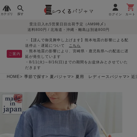
カテゴリ
探す
ログイン
カート
受注日入れ5営業日目出荷予定（AM9時〆）
季節で
生地で
目的別で
デザインで
はじめて
送料800円 / 北海道・沖縄・離島は別途800円
さがす
さがす
さがす
さがす
の方へ
レディースパジャマ
・【謹んで御見舞申し上げます】熊本地震の影響による配
送停止・遅延について
こちら
・熊本地震の影響により、宮崎県・鹿児島県への配送に遅
ご案内
延が発生しています
・8/11(火)～8/16(日)までの期間をお盆休みとさせていた
敏感肌用
入院・介護
つくるパジャマとは
胸が目立たない
夏パジャマ特集
迷ったら、まずはこの
だきます
パジャマ
パジャマ
パジャマ！
綿100%
リネン・麻
シルク/絹
長袖
半袖
七分袖
HOME
季節で探す
夏パジャマ
夏用 レディースパジャマ
近
すべてのレデ
ィース
パジャマ
マタニティ
ペアで
お支払い・送料・配送
返品・交換について
眠れる作務衣特集
よくあるご質問
前開き
かぶり
ワンピース
パジャマ
そろえたい
について
オーガニック素材
ガーゼ
サテン織り
春
夏
秋
冬