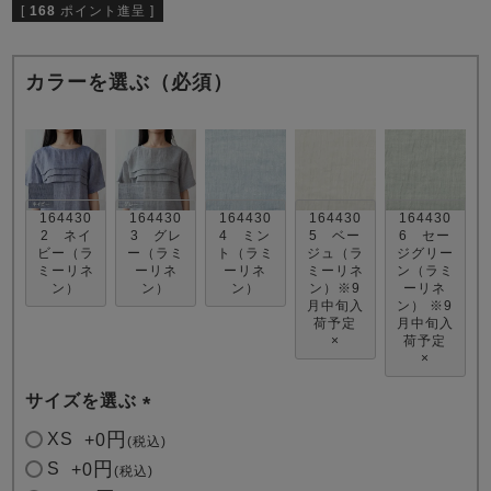
[
168
ポイント進呈 ]
カラーを選ぶ（必須）
売れ筋ランキング
新着商品
- Item Ranking -
- New Arrival -
164430
164430
164430
164430
164430
2 ネイ
3 グレ
4 ミン
5 ベー
6 セー
ビー（ラ
ー（ラミ
ト（ラミ
ジュ（ラ
ジグリー
ミーリネ
ーリネ
ーリネ
ミーリネ
ン（ラミ
すべてのデザインのパジャマ一覧はこちら
ン）
ン）
ン）
ン）※9
ーリネ
月中旬入
ン） ※9
荷予定
月中旬入
×
荷予定
×
サイズを選ぶ
(
XS
+
0
税込
必
S
+
0
税込
須