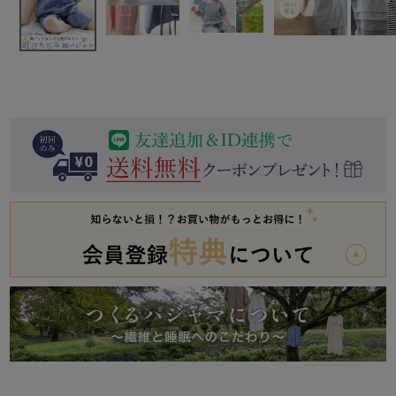
前開き
かぶり
スリーパー
目的別でさがす一覧はこちら
売れ筋ランキング
新着商品
- Item Ranking -
- New Arrival -
上着単品
作務衣
羽織・バスロ
すべての生地一覧はこちら
春
夏
秋
冬
ーブ
ボーイズパジャマ
ズボン単品
ガールズ長袖
ガールズ半袖
ワンピース
春
夏
秋
冬
すべてのキッ