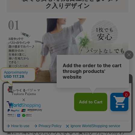
ク入りデザイン
胸パットなしでも透けにくい 女性は透け感が気に
なります。かといって胸パットはムレる･･･最小限の
ひだを重ねることで透け感を気にせず、下に何もつ
けなくていいから1枚で涼しい！胸部分のみ生地を3
メニュー
重に！薄いきじだからできる！夏にぴったりのかわ