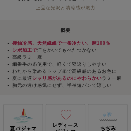
上品な光沢と清涼感が魅力
概要
接触冷感、天然繊維で一番冷たい、麻100％
シボ加工で
汗をかいてもべたつかない
高級ラミー麻
細番手の糸使用で、軽くて寝返りしやすい
わたから染めるトップ糸で高級感のあるお色に
夏に最適
シャリ感があるのにやわらかい
ラミー麻
胸元の透け感気にせず、半袖短パンで涼しい