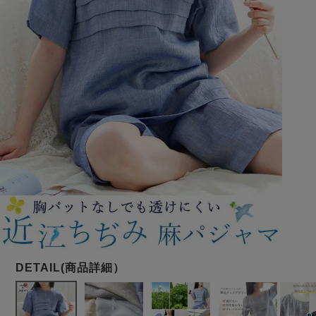
メンズパジャマ
上着単品
作務衣
胸がすけない
羽織・バスロ
体型別におすすめパジ
年齢別におすすめパジ
ルームウェア
会社概要
お買い物ガイド
安心の日本製
ーブ
ャマ
ャマ
サッカー/ちぢみ 楊
ニット/ストレッチ
起毛/フランネル
柳
ズボン単品
SDGsの取り組み
インナーウェア
生活雑貨
カタログギフト
春
夏
秋
冬
柄物
長袖
半袖
七分袖
ガールズパジャマ
すべてのメン
ズ
売れ筋ランキング
新着商品
パジャマ
- Item Ranking -
- New Arrival -