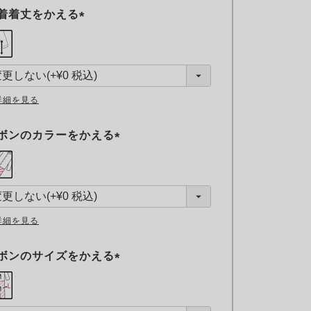
着着丈をかえる
(
必
須
)
詳細を見る
ボンのカラーをかえる
(
必
須
)
詳細を見る
ボンのサイズをかえる
(
必
須