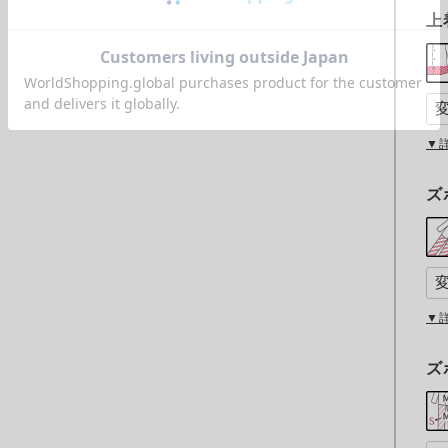
上
▼
ズ
▼
ズ