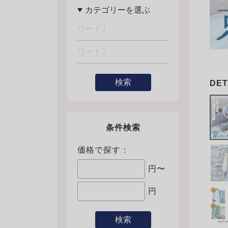
検索
条件検索
価格で探す：
円〜
円
検索