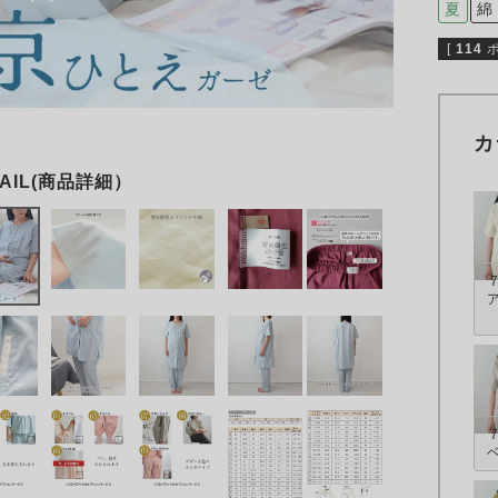
夏
綿
[
114
カ