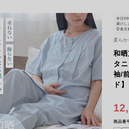
本日
0
届けし
東京
柔らか
和晒
タニ
袖/
ド】
12
商品番