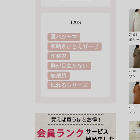
TAG
710
夏パジャマ
ボリー
和晒京ひとえガーゼ
作務衣
胸が目立たない
710
敏感肌
ウン
眠れるシリーズ
711
ンジ