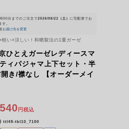
9時00分
までのご注文で
2026/08/22（土）
に
宅配便
でお
ます。
都
お届け先を変更
×軽い×涼しい！和晒製法の1重ガーゼ
京ひとえガーゼレディースマ
ティパジャマ上下セット・半
前開き/襟なし 【オーダーメイ
,540
税込
号
ttl49-tbl10_7100