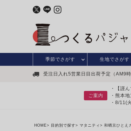
季節で
さがす
生地で
さがす
受注日入れ5営業日目出荷予定（AM9
・【謹ん
ご案内
・熊本地
・8/11
HOME
目的別で探す
マタニティ
和晒京ひとえ