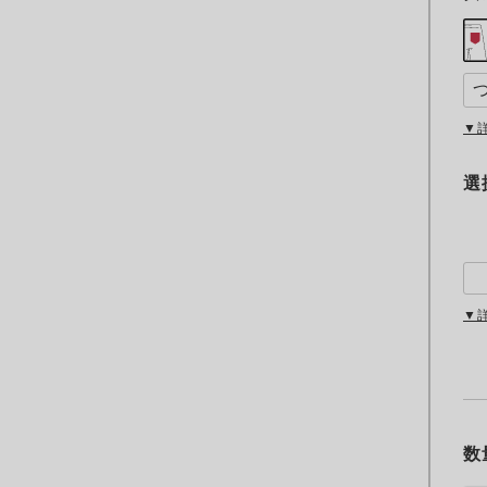
▼
選
▼