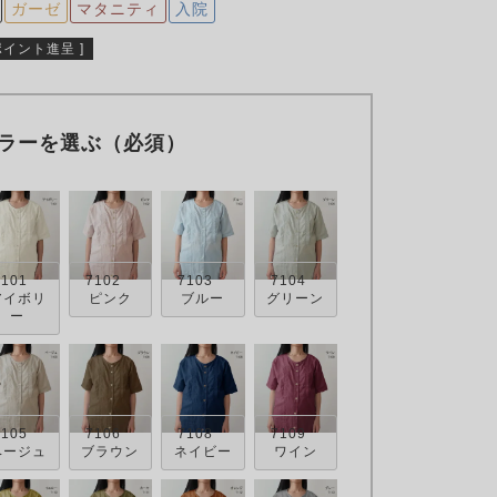
ガーゼ
マタニティ
入院
ポイント進呈 ]
ラーを選ぶ（必須）
7101
7102
7103
7104
アイボリ
ピンク
ブルー
グリーン
ー
7105
7106
7108
7109
ベージュ
ブラウン
ネイビー
ワイン