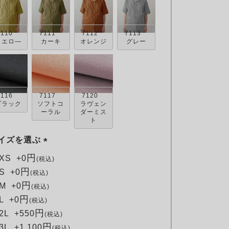
7110
7111
7112
7113
イエロ―
カーキ
オレンジ
グレー
7116
7117
7120
ブラック
ソフトコ
ラヴェン
ーラル
ダーミス
ト
イズを選ぶ
(
XS
+
0
税込
必
S
+
0
税込
須
M
+
0
税込
)
L
+
0
税込
2L
+
550
税込
3L
+
1,100
税込