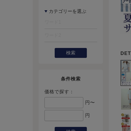
検索
条件検索
価格で探す：
円〜
円