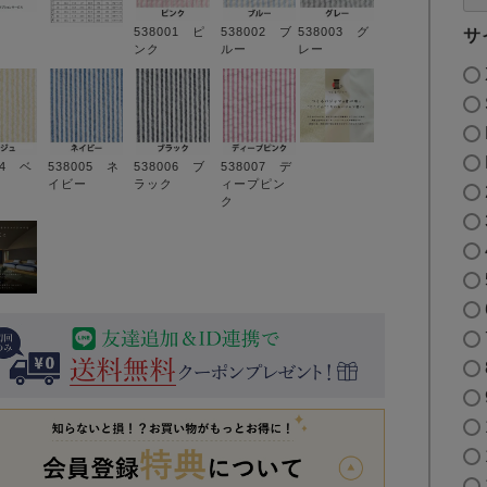
538001 ピ
538002 ブ
538003 グ
サ
ンク
ルー
レー
04 ベ
538005 ネ
538006 ブ
538007 デ
イビー
ラック
ィープピン
ク