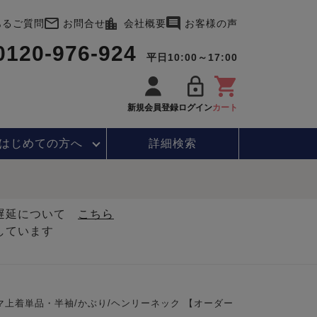
あるご質問
お問合せ
会社概要
お客様の声
0120-976-924
平日10:00～17:00
新規会員登録
ログイン
カート
はじめて
の方へ
詳細検索
・遅延について
こちら
しています
上着単品・半袖/かぶり/ヘンリーネック 【オーダー