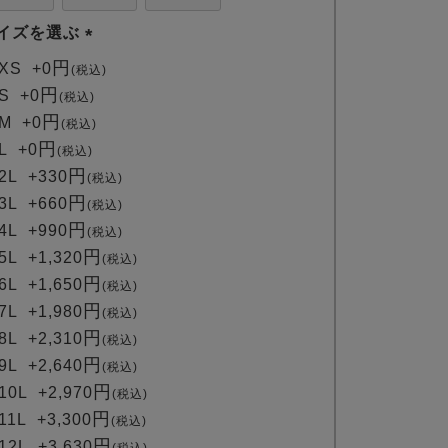
イズを選ぶ
(
XS
+
0
税込
必
S
+
0
税込
須
M
+
0
税込
)
L
+
0
税込
2L
+
330
税込
3L
+
660
税込
4L
+
990
税込
5L
+
1,320
税込
6L
+
1,650
税込
7L
+
1,980
税込
8L
+
2,310
税込
9L
+
2,640
税込
10L
+
2,970
税込
11L
+
3,300
税込
12L
+
3,630