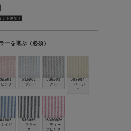
イント進呈 ]
ラーを選ぶ（必須）
38001
538002
538003
538004
ピンク
ブルー
グレー
ベージ
ュ
38005
538006
538007
ネイビ
ブラッ
ディー
ー
ク
プピンク