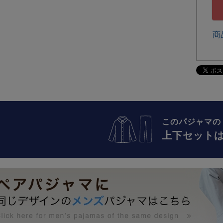
商
このパジャマの
上下セット