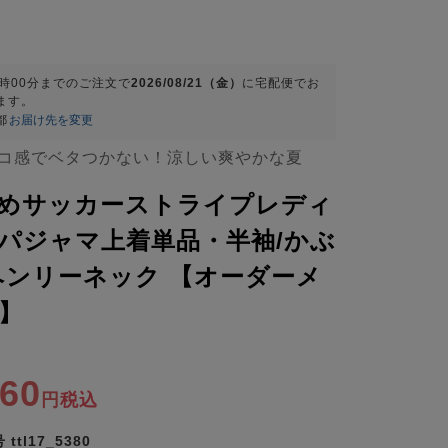
9時00分
までのご注文で
2026/08/21（金）
に
宅配便
でお
ます。
都
お届け先を変更
コ感でベタつかない！涼しい爽やかな夏
めサッカーストライプレディ
パジャマ上着単品・半袖/かぶ
ヘンリーネック 【オーダーメ
】
360
税込
号
ttl17_5380