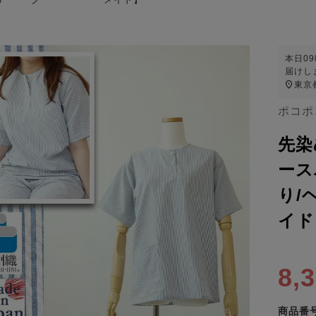
本日
0
届けし
東京
ポコポ
先染
ース
り/
イド
8,
商品番