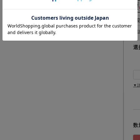
(
必
須
)
▼
選
▼