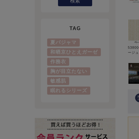
検索
TAG
夏パジャマ
5380
和晒京ひとえガーゼ
ージュ
作務衣
胸が目立たない
敏感肌
眠れるシリーズ