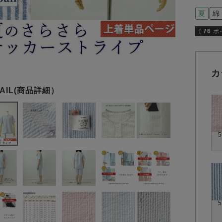
夏
綿
[
76
ポ
カ
5
5