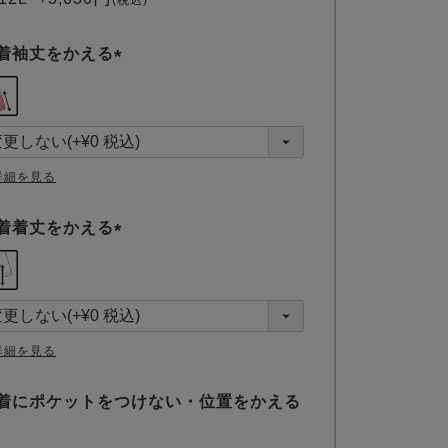
税込
着袖丈をかえる
(
必
須
)
詳細を見る
着着丈をかえる
(
必
須
)
詳細を見る
着にポケットをつけない・位置をかえる