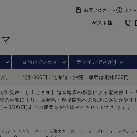
お買い物ガイド
よく
ゲスト様
目的別で
さがす
デザインで
さがす
時〆）
送料800円 / 北海道・沖縄・離島は別途800円
で御見舞申し上げます】熊本地震の影響による配送停止
震の影響により、宮崎県・鹿児島県への配送に遅延が発生
(火)～8/16(日)までの期間をお盆休みとさせていただきます
かぶ
ヘンリーネッ
先染めサッカーストライプレディースパジャマ
り
ク
メイド】