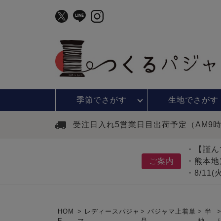
季節で
さがす
生地で
さがす
受注日入れ5営業日目出荷予定（AM9
・【謹ん
ご案内
・熊本地
・8/11
HOM
レディースパジャ
パジャマ上着単
半
E
マ
品
袖