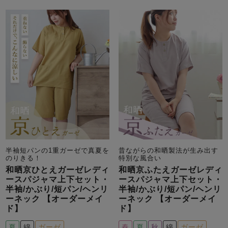
メンズパジャマ
上着単品
作務衣
胸がすけない
羽織・バスロ
体型別におすすめパジ
年齢別におすすめパジ
ルームウェア
会社概要
お買い物ガイド
安心の日本製
ーブ
ャマ
ャマ
サッカー/ちぢみ 楊
ニット/ストレッチ
起毛/フランネル
柳
ズボン単品
SDGsの取り組み
インナーウェア
生活雑貨
カタログギフト
半袖短パンの1重ガーゼで真夏を
昔ながらの和晒製法が生み出す
春
夏
秋
冬
柄物
のりきる！
特別な風合い
長袖
半袖
七分袖
和晒京ひとえガーゼレディ
和晒京ふたえガーゼレディ
ガールズパジャマ
ースパジャマ上下セット・
ースパジャマ上下セット・
すべてのメン
半袖/かぶり/短パン/ヘンリ
半袖/かぶり/短パン/ヘンリ
ズ
ーネック 【オーダーメイ
ーネック 【オーダーメイ
売れ筋ランキング
新着商品
パジャマ
ド】
ド】
- Item Ranking -
- New Arrival -
夏
綿
ガーゼ
春
夏
秋
綿
ガーゼ