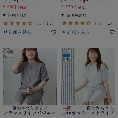
前開き
かぶり
スリーパー
8,250
9,570
税込
税込
目的別でさがす一覧はこちら
売れ筋ランキング
新着商品
- Item Ranking -
- New Arrival -
4.67
（
3
）
4.00
（
1
）
上着単品
詳細を見る
詳細を見る
作務衣
羽織・バスロ
すべての生地一覧はこちら
春
夏
秋
冬
ーブ
ボーイズパジャマ
ズボン単品
ガールズ長袖
ガールズ半袖
ワンピース
春
夏
秋
冬
すべてのキッ