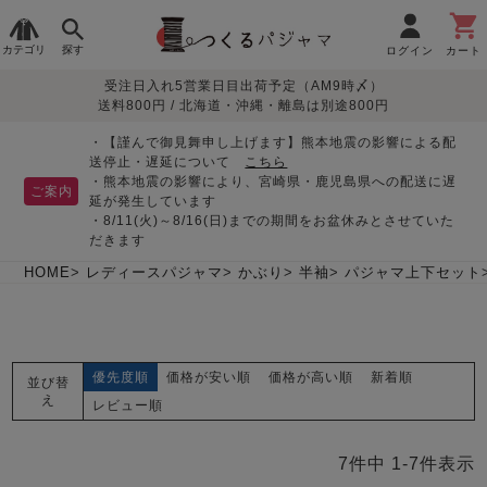
カテゴリ
探す
ログイン
カート
受注日入れ5営業日目出荷予定（AM9時〆）
季節で
生地で
目的別で
デザインで
はじめて
送料800円 / 北海道・沖縄・離島は別途800円
さがす
さがす
さがす
さがす
の方へ
レディースパジャマ
・【謹んで御見舞申し上げます】熊本地震の影響による配
送停止・遅延について
こちら
・熊本地震の影響により、宮崎県・鹿児島県への配送に遅
ご案内
延が発生しています
・8/11(火)～8/16(日)までの期間をお盆休みとさせていた
敏感肌用
入院・介護
つくるパジャマとは
胸が目立たない
夏パジャマ特集
迷ったら、まずはこの
だきます
パジャマ
パジャマ
パジャマ！
綿100%
リネン・麻
シルク/絹
長袖
半袖
七分袖
HOME
レディースパジャマ
かぶり
半袖
パジャマ上下セット
すべてのレデ
ィース
パジャマ
優先度順
価格が安い順
価格が高い順
新着順
並び替
マタニティ
ペアで
お支払い・送料・配送
返品・交換について
眠れる作務衣特集
よくあるご質問
え
前開き
かぶり
ワンピース
レビュー順
パジャマ
そろえたい
について
オーガニック素材
ガーゼ
サテン織り
春
夏
秋
冬
7
件中
1
-
7
件表示