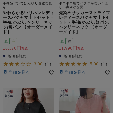
ズ
半袖短パンでひんやり優雅な夏
ポコポコ感でベタつかない！涼
パジャマ
を
しい爽やかな夏
やわらかるいリネンレディ
先染めサッカーストライプ
ースパジャマ上下セット・
レディースパジャマ上下セ
ガールズ前開
ガールズかぶ
ボーイズ長袖
半袖/かぶり/ヘンリーネッ
ット・半袖/かぶり/短パン/
き
り
ク/短パン 【オーダーメイ
ヘンリーネック 【オーダ
ド】
ーメイド】
夏
麻
夏
綿
売れ筋ランキング
新着商品
18,370
11,990
税込
税込
- Item Ranking -
- New Arrival -
ボーイズ半袖
ボーイズ前開
ボーイズかぶ
き
り
3.00
（
1
）
5.00
（
1
）
すべての季節のパジャマ一覧はこちら
詳細を見る
詳細を見る
ガールズ
上着
ガールズ
ズボ
ボーイズ
上着
ボーイズ
ズボ
単品
ン単品
単品
ン単品