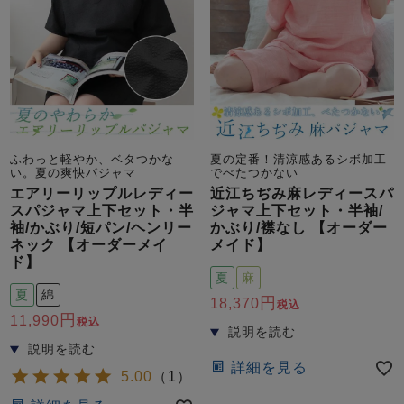
売れ筋ランキング
新着商品
ふわっと軽やか、ベタつかな
夏の定番！清涼感あるシボ加工
- Item Ranking -
- New Arrival -
い。夏の爽快パジャマ
でべたつかない
エアリーリップルレディー
近江ちぢみ麻レディースパ
スパジャマ上下セット・半
ジャマ上下セット・半袖/
袖/かぶり/短パン/ヘンリー
かぶり/襟なし 【オーダー
すべてのデザインのパジャマ一覧はこちら
ネック 【オーダーメイ
メイド】
ド】
夏
麻
夏
綿
18,370
税込
11,990
税込
詳細を見る
5.00
（
1
）