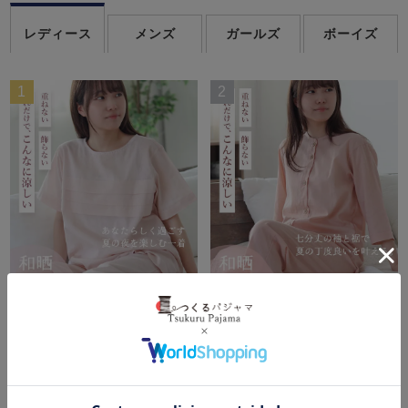
レディース
メンズ
ガールズ
ボーイズ
1
2
和晒京ひとえガーゼレディ
和晒京ひとえガーゼレディ
ースパジャマ 上下セッ
ースパジャマ 上下セッ
ト・半袖/かぶり/短パン/ラ
ト・七分袖/前開き/襟なし/
ウンドネック 【オーダー
七分丈ズボン 【オーダー