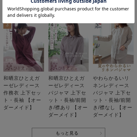
メイド】
メイド】
3
4
5
和晒京ひとえガ
和晒京ひとえガ
やわらかるいリ
ーゼレディース
ーゼレディース
ネンレディース
作務衣 上下セッ
パジャマ 上下セ
パジャマ 上下セ
ト・長袖 【オー
ット・長袖/前開
ット・長袖/前開
ダーメイド】
き/襟あり 【オー
き/襟なし 【オー
ダーメイド】
ダーメイド】
もっと見る