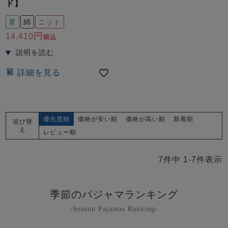
ド】
夏
綿
ニット
14,410
税込
詳細を見る
優先度順
価格が安い順
価格が高い順
新着順
並び替
え
レビュー順
7
件中
1
-
7
件表示
季節のパジャマランキング
-Season Pajamas Ranking-