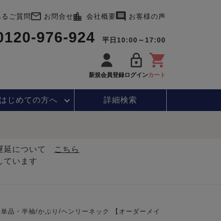
あるご質問
お問合せ
会社概要
お客様の声
0120-976-924
平日10:00～17:00
新規会員登録
ログイン
カート
はじめて
の方へ
詳細検索
・遅延について
こちら
しています
単品・半袖/かぶり/ヘンリーネック 【オーダーメイ