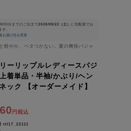
9時00分
までのご注文で
2026/08/22（土）
に
宅配便
でお
ます。
都
お届け先を変更
と軽やか、ベタつかない。夏の爽快パジャ
リーリップルレディースパジ
上着単品・半袖/かぶり/ヘン
ネック 【オーダーメイド】
360
税込
号
ttl17_22111