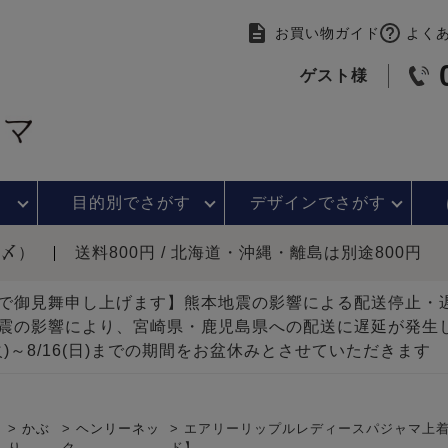
お買い物ガイド
よく
ゲスト様
目的別で
さがす
デザインで
さがす
時〆）
送料800円 / 北海道・沖縄・離島は別途800円
で御見舞申し上げます】熊本地震の影響による配送停止
震の影響により、宮崎県・鹿児島県への配送に遅延が発生
(火)～8/16(日)までの期間をお盆休みとさせていただきます
かぶ
ヘンリーネッ
エアリーリップルレディースパジャマ上着
り
ク
ド】