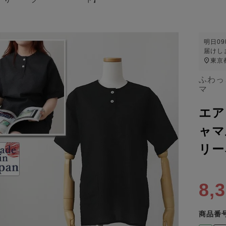
明日
0
届けし
東京
ふわっ
マ
エア
ャマ
リー
8,
商品番