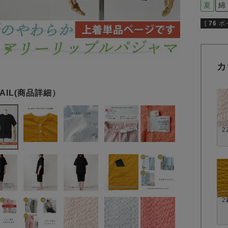
夏
綿
[
76
ポ
カ
2
2