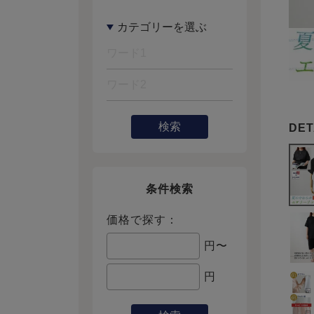
検索
条件検索
価格で探す：
円〜
円