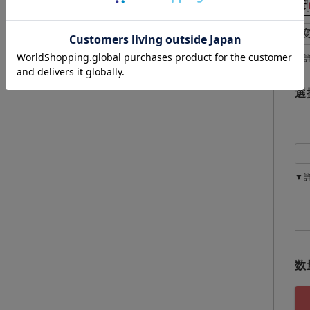
必
須
)
▼
選
▼