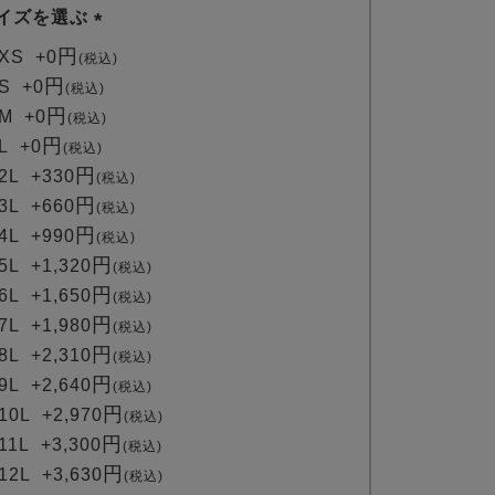
イズを選ぶ
(
XS
+
0
税込
必
S
+
0
税込
須
M
+
0
税込
)
L
+
0
税込
2L
+
330
税込
3L
+
660
税込
4L
+
990
税込
5L
+
1,320
税込
6L
+
1,650
税込
7L
+
1,980
税込
8L
+
2,310
税込
9L
+
2,640
税込
10L
+
2,970
税込
11L
+
3,300
税込
12L
+
3,630
税込