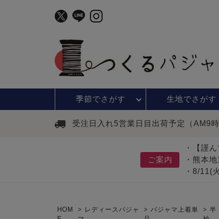
季節で
さがす
生地で
さがす
受注日入れ5営業日目出荷予定（AM9
・【謹ん
ご案内
・熊本地
・8/11
HOM
レディースパジャ
パジャマ上着単
半
E
マ
品
袖