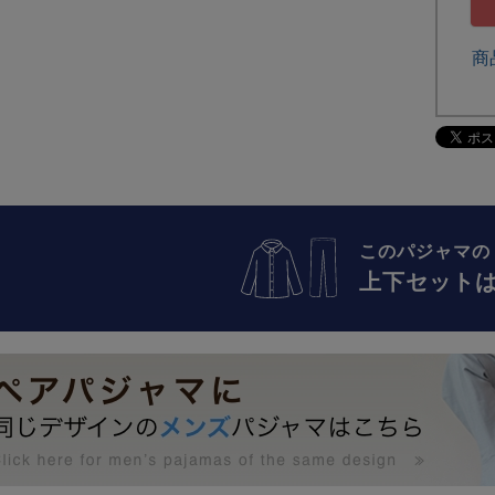
商
このパジャマの
上下セット