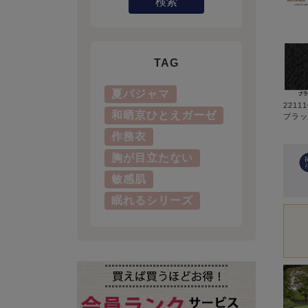
検索
TAG
夏パジャマ
2211
和晒京ひとえガーゼ
ブラッ
作務衣
胸が目立たない
敏感肌
眠れるシリーズ