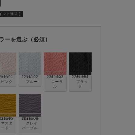
イント進呈 ]
ラーを選ぶ（必須）
211101
2211102
2211103
2211104
ピンク
ブルー
コーラ
ブラッ
ル
ク
211105
2211106
マスタ
グレイ
ード
パープル