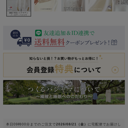
前開き
かぶり
スリーパー
目的別でさがす一覧はこちら
売れ筋ランキング
新着商品
- Item Ranking -
- New Arrival -
上着単品
作務衣
羽織・バスロ
すべての生地一覧はこちら
春
夏
秋
冬
ーブ
ボーイズパジャマ
ズボン単品
ガールズ長袖
ガールズ半袖
ワンピース
春
夏
秋
冬
すべてのキッ
本日
09時00分
までのご注文で
2026/08/21（金）
に
宅配便
でお届けし