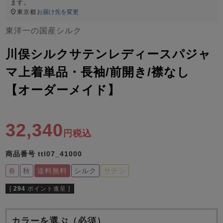
ズ
ます。
パジャマ
東京都
お届け先を変更
東洋一の国産シルク
ガールズ前開
ガールズかぶ
ボーイズ長袖
き
り
川俣シルクサテンレディースパジャ
マ上着単品・長袖/前開き/襟なし
【オーダーメイド】
売れ筋ランキング
新着商品
- Item Ranking -
- New Arrival -
ボーイズ半袖
ボーイズ前開
ボーイズかぶ
き
り
32,340
すべての季節のパジャマ一覧はこちら
税込
商品番号
ttl07_41000
春
秋
送料無料
シルク
サテン
[
294
ポイント進呈 ]
ガールズ
上着
ガールズ
ズボ
ボーイズ
上着
ボーイズ
ズボ
単品
ン単品
単品
ン単品
カラーを選ぶ（必須）