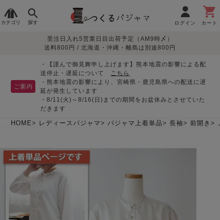
カテゴリ
探す
ログイン
カート
受注日入れ5営業日目出荷予定（AM9時〆）
季節で
生地で
目的別で
デザインで
はじめて
送料800円 / 北海道・沖縄・離島は別途800円
さがす
さがす
さがす
さがす
の方へ
レディースパジャマ
・【謹んで御見舞申し上げます】熊本地震の影響による配
送停止・遅延について
こちら
・熊本地震の影響により、宮崎県・鹿児島県への配送に遅
ご案内
延が発生しています
・8/11(火)～8/16(日)までの期間をお盆休みとさせていた
敏感肌用
入院・介護
つくるパジャマとは
胸が目立たない
夏パジャマ特集
迷ったら、まずはこの
だきます
パジャマ
パジャマ
パジャマ！
綿100%
リネン・麻
シルク/絹
長袖
半袖
七分袖
HOME
レディースパジャマ
パジャマ上着単品
長袖
前開き
すべてのレデ
ィース
パジャマ
マタニティ
ペアで
お支払い・送料・配送
返品・交換について
眠れる作務衣特集
よくあるご質問
前開き
かぶり
ワンピース
パジャマ
そろえたい
について
オーガニック素材
ガーゼ
サテン織り
春
夏
秋
冬