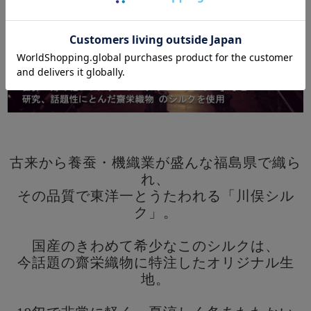
古来から養蚕・機織業が盛んな福島県で織ら
れ、
その品質で東洋一とうたわれる「川俣シル
ク」。
国産のきわめて希少なこのシルクは、
今話題の齋栄織物に特注したオリジナル生
地。