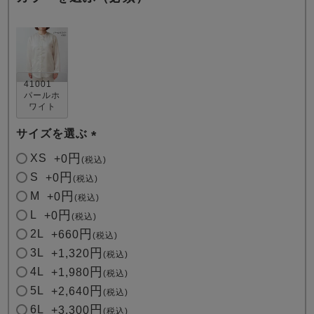
41001
パールホ
ワイト
売れ筋ランキング
新着商品
- Item Ranking -
- New Arrival -
サイズを選ぶ
(
XS
+
0
税込
必
S
+
0
税込
すべてのデザインのパジャマ一覧はこちら
須
M
+
0
税込
)
L
+
0
税込
2L
+
660
税込
3L
+
1,320
税込
4L
+
1,980
税込
5L
+
2,640
税込
6L
+
3,300
税込