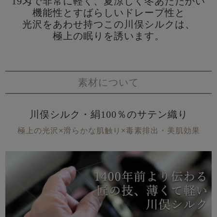
19匁で非常に軽く、夏涼しく冬あたたかい
機能性とすばらしいドレープ性と
光沢をあわせ持つこの川俣シルクは、
極上の眠りを誘います。
素材について
川俣シルク・絹100％のサテン織り
極上の光沢×滑らかな肌触り×毒素排出・美肌効果