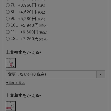
7L
+
3,960
税込
8L
+
4,620
税込
9L
+
5,280
税込
10L
+
5,940
税込
11L
+
6,600
税込
12L
+
7,260
税込
上着袖丈をかえる
(
必
須
)
▼詳細を見る
上着着丈をかえる
(
必