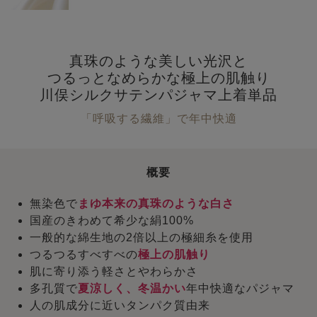
真珠のような美しい光沢と
つるっとなめらかな極上の肌触り
川俣シルクサテンパジャマ上着単品
「呼吸する繊維」で年中快適
概要
無染色で
まゆ本来の真珠のような白さ
国産のきわめて希少な絹100%
一般的な綿生地の2倍以上の極細糸を使用
つるつるすべすべの
極上の肌触り
肌に寄り添う軽さとやわらかさ
多孔質で
夏涼しく、冬温かい
年中快適なパジャマ
人の肌成分に近いタンパク質由来