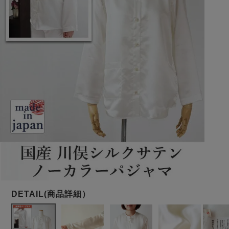
メンズパジャマ
上着単品
作務衣
胸がすけない
羽織・バスロ
体型別におすすめパジ
年齢別におすすめパジ
ルームウェア
会社概要
お買い物ガイド
安心の日本製
ーブ
ャマ
ャマ
サッカー/ちぢみ 楊
ニット/ストレッチ
起毛/フランネル
柳
ズボン単品
SDGsの取り組み
インナーウェア
生活雑貨
カタログギフト
春
夏
秋
冬
柄物
長袖
半袖
七分袖
ガールズパジャマ
すべてのメン
ズ
売れ筋ランキング
新着商品
パジャマ
- Item Ranking -
- New Arrival -