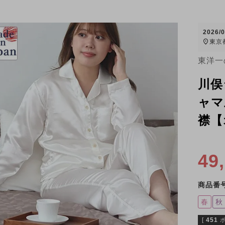
2026/
東京
東洋一
川俣
ャマ
襟【
49
商品番
春
秋
[
451