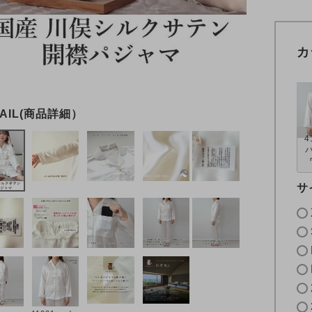
カ
4
サ