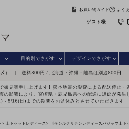
お買い物ガイド
よく
ゲスト様
目的別で
さがす
デザインで
さがす
時〆）
送料800円 / 北海道・沖縄・離島は別途800円
で御見舞申し上げます】熊本地震の影響による配送停止
震の影響により、宮崎県・鹿児島県への配送に遅延が発生
(火)～8/16(日)までの期間をお盆休みとさせていただきます
ン
上下セットレディース
川俣シルクサテンレディースパジャマ上下セ