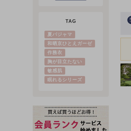
TAG
夏パジャマ
和晒京ひとえガーゼ
作務衣
胸が目立たない
敏感肌
眠れるシリーズ