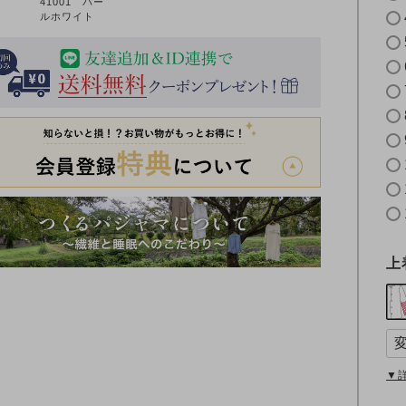
41001 パー
ルホワイト
上
▼