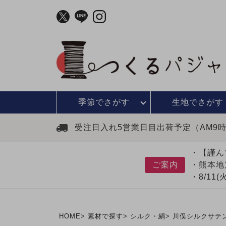
季節で
さがす
生地で
さがす
受注日入れ5営業日目出荷予定（AM9
・【謹ん
ご案内
・熊本地
・8/11
HOME
素材で探す
シルク・絹
川俣シルクサテ