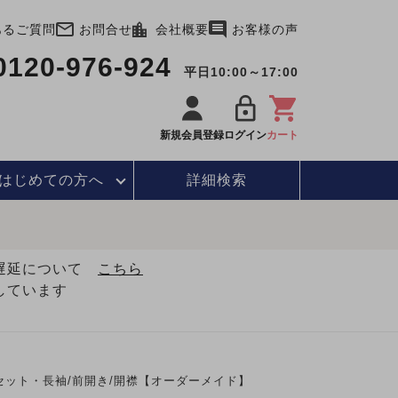
あるご質問
お問合せ
会社概要
お客様の声
0120-976-924
平日10:00～17:00
新規会員登録
ログイン
カート
はじめて
の方へ
詳細検索
・遅延について
こちら
しています
ット・長袖/前開き/開襟【オーダーメイド】