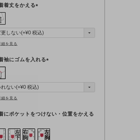
着着丈をかえる
(
必
須
)
詳細を見る
着袖にゴムを入れる
(
必
須
)
詳細を見る
着にポケットをつけない・位置をかえる