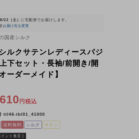
08/22（土）
に
宅配便
でお届けします。
都
お届け先を変更
の国産シルク
シルクサテンレディースパジ
上下セット・長袖/前開き/開
オーダーメイド】
,610
税込
号
ttl46-tbl01_41000
送料無料
シルク
サテン
ポイント進呈 ]