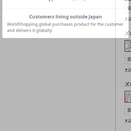
須
)
▼
ズ
▼
ズ
▼