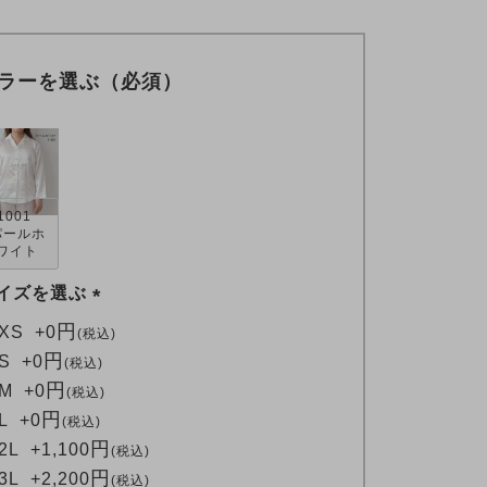
ラーを選ぶ（必須）
1001
パールホ
ワイト
イズを選ぶ
(
XS
+
0
税込
必
S
+
0
税込
須
M
+
0
税込
)
L
+
0
税込
2L
+
1,100
税込
3L
+
2,200
税込