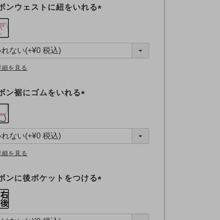
ボンウェストに紐をいれる
(
必
須
)
詳細を見る
ボン裾にゴムをいれる
(
必
須
)
詳細を見る
ボンに後ポケットをつける
(
必
須