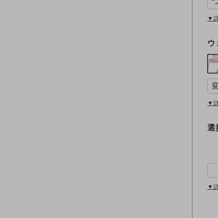
▼
ウ
▼
選
▼