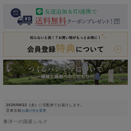
前開き
かぶり
スリーパー
目的別でさがす一覧はこちら
売れ筋ランキング
新着商品
- Item Ranking -
- New Arrival -
上着単品
作務衣
羽織・バスロ
すべての生地一覧はこちら
春
夏
秋
冬
ーブ
ボーイズパジャマ
ズボン単品
2026/08/22（土）
に
宅配便
でお届けします。
東京都
お届け先を変更
ガールズ長袖
ガールズ半袖
ワンピース
東洋一の国産シルク
春
夏
秋
冬
すべてのキッ