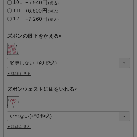
10L
+
5,940
税込
11L
+
6,600
税込
12L
+
7,260
税込
ズボンの股下をかえる
(
必
須
)
▼詳細を見る
ズボンウェストに紐をいれる
(
必
須
)
▼詳細を見る