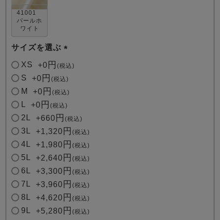
41001
パールホ
ワイト
サイズを選ぶ
(
XS
+
0
税込
必
S
+
0
税込
売れ筋ランキング
新着商品
須
M
+
0
- Item Ranking -
- New Arrival -
税込
)
L
+
0
税込
2L
+
660
税込
すべてのデザインのパジャマ一覧はこちら
3L
+
1,320
税込
4L
+
1,980
税込
5L
+
2,640
税込
6L
+
3,300
税込
7L
+
3,960
税込
8L
+
4,620
税込
9L
+
5,280
税込