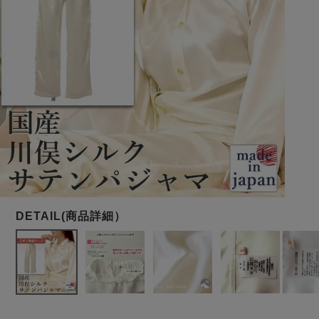
メンズパジャマ
上着単品
作務衣
胸がすけない
羽織・バスロ
体型別におすすめパジ
年齢別におすすめパジ
ルームウェア
会社概要
お買い物ガイド
安心の日本製
ーブ
ャマ
ャマ
サッカー/ちぢみ 楊
ニット/ストレッチ
起毛/フランネル
柳
ズボン単品
SDGsの取り組み
インナーウェア
生活雑貨
カタログギフト
春
夏
秋
冬
柄物
長袖
半袖
七分袖
ガールズパジャマ
すべてのメン
ズ
売れ筋ランキング
新着商品
パジャマ
- Item Ranking -
- New Arrival -