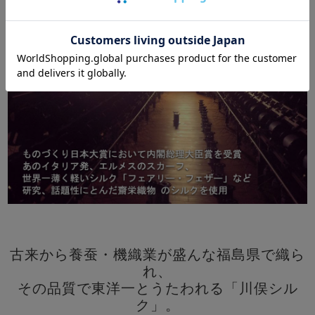
古来から養蚕・機織業が盛んな福島県で織ら
れ、
その品質で東洋一とうたわれる「川俣シル
ク」。