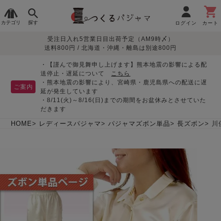
カテゴリ
探す
ログイン
カート
受注日入れ5営業日目出荷予定（AM9時〆）
季節で
生地で
目的別で
デザインで
はじめて
送料800円 / 北海道・沖縄・離島は別途800円
さがす
さがす
さがす
さがす
の方へ
レディースパジャマ
・【謹んで御見舞申し上げます】熊本地震の影響による配
送停止・遅延について
こちら
・熊本地震の影響により、宮崎県・鹿児島県への配送に遅
ご案内
延が発生しています
・8/11(火)～8/16(日)までの期間をお盆休みとさせていた
敏感肌用
入院・介護
つくるパジャマとは
胸が目立たない
夏パジャマ特集
迷ったら、まずはこの
だきます
パジャマ
パジャマ
パジャマ！
綿100%
リネン・麻
シルク/絹
長袖
半袖
七分袖
HOME
レディースパジャマ
パジャマズボン単品
長ズボン
川
すべてのレデ
ィース
パジャマ
マタニティ
ペアで
お支払い・送料・配送
返品・交換について
眠れる作務衣特集
よくあるご質問
前開き
かぶり
ワンピース
パジャマ
そろえたい
について
オーガニック素材
ガーゼ
サテン織り
春
夏
秋
冬