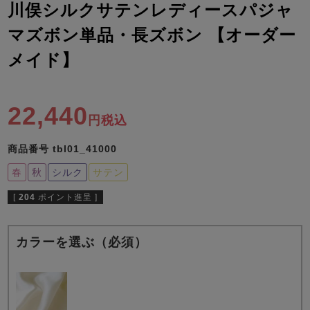
ズ
川俣シルクサテンレディースパジャ
パジャマ
マズボン単品・長ズボン 【オーダー
ガールズ前開
ガールズかぶ
ボーイズ長袖
メイド】
き
り
22,440
税込
売れ筋ランキング
新着商品
- Item Ranking -
- New Arrival -
商品番号
tbl01_41000
ボーイズ半袖
ボーイズ前開
ボーイズかぶ
き
り
春
秋
シルク
サテン
すべての季節のパジャマ一覧はこちら
[
204
ポイント進呈 ]
カラーを選ぶ（必須）
ガールズ
上着
ガールズ
ズボ
ボーイズ
上着
ボーイズ
ズボ
単品
ン単品
単品
ン単品