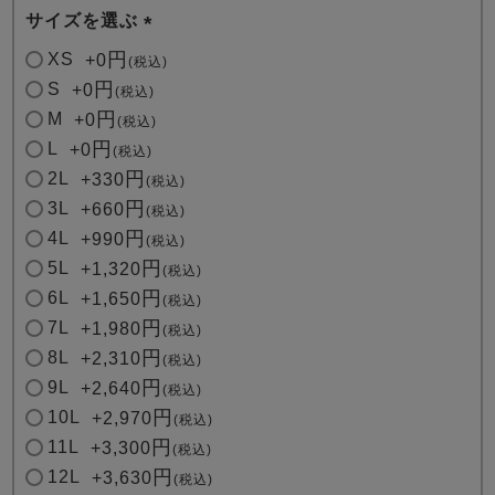
サイズを選ぶ
(
XS
+
0
税込
必
S
+
0
税込
須
M
+
0
税込
)
L
+
0
税込
2L
+
330
税込
3L
+
660
税込
4L
+
990
税込
5L
+
1,320
税込
6L
+
1,650
税込
7L
+
1,980
税込
8L
+
2,310
税込
9L
+
2,640
税込
10L
+
2,970
税込
11L
+
3,300
税込
12L
+
3,630
税込