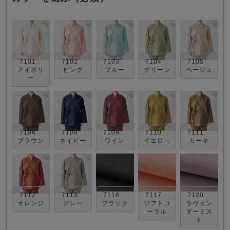
7101
7102
7103
7104
7105
アイボリ
ピンク
ブルー
グリーン
ベージュ
ー
売れ筋ランキング
新着商品
- Item Ranking -
- New Arrival -
すべてのデザインのパジャマ一覧はこちら
7106
7108
7109
7110
7111
ブラウン
ネイビー
ワイン
イエロ―
カーキ
7112
7113
7116
7117
7120
オレンジ
グレー
ブラック
ソフトコ
ラヴェン
ーラル
ダーミス
ト