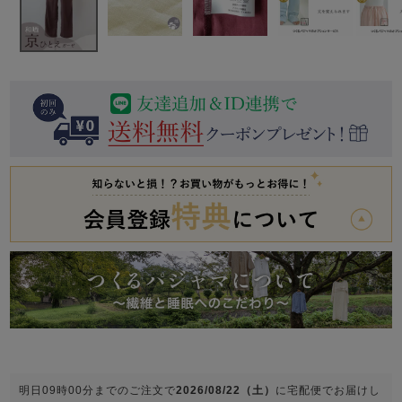
前開き
かぶり
スリーパー
目的別でさがす一覧はこちら
売れ筋ランキング
新着商品
- Item Ranking -
- New Arrival -
上着単品
作務衣
羽織・バスロ
すべての生地一覧はこちら
春
夏
秋
冬
ーブ
ボーイズパジャマ
ズボン単品
ガールズ長袖
ガールズ半袖
ワンピース
春
夏
秋
冬
すべてのキッ
明日
09時00分
までのご注文で
2026/08/22（土）
に
宅配便
でお届けし