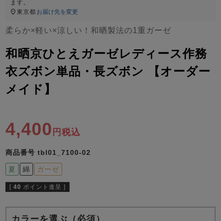
ズ
ます。
パジャマ
東京都
お届け先を変更
柔らか×軽い×涼しい！和晒製法の1重ガーゼ
ガールズ前開
ガールズかぶ
ボーイズ長袖
き
り
和晒京ひとえガーゼレディース作務
衣ズボン単品・長ズボン 【オーダー
メイド】
売れ筋ランキング
新着商品
- Item Ranking -
- New Arrival -
ボーイズ半袖
ボーイズ前開
ボーイズかぶ
き
り
4,400
すべての季節のパジャマ一覧はこちら
税込
商品番号
tbl01_7100-02
夏
綿
ガーゼ
[
40
ポイント進呈 ]
ガールズ
上着
ガールズ
ズボ
ボーイズ
上着
ボーイズ
ズボ
単品
ン単品
単品
ン単品
カラーを選ぶ（必須）