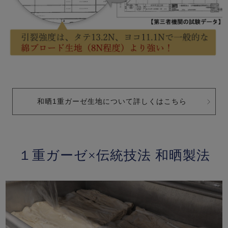
和晒1重ガーゼ生地について詳しくはこちら
１重ガーゼ×伝統技法 和晒製法