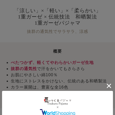
「涼しい」×「軽い」×「柔らかい」
1重ガーゼ × 伝統技法 和晒製法
1重ガーゼパジャマ
抜群の通気性でサラサラ、涼感
概要
べたつかず、軽くてやわらかいガーゼ生地
抜群の通気性
で汗をかいてもさらさら
お肌にやさしい綿100％
生地にストレスをかけない、伝統のある和晒製法
カラー展開は、豊富な全16色
夏に最適
風がとおる
1重ガーゼ
かぶり長袖で冷房のお部屋でも安心