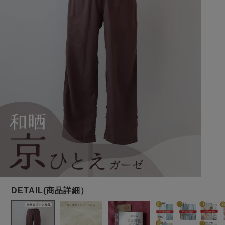
メンズパジャマ
上着単品
作務衣
胸がすけない
羽織・バスロ
体型別におすすめパジ
年齢別におすすめパジ
ルームウェア
会社概要
お買い物ガイド
安心の日本製
ーブ
ャマ
ャマ
サッカー/ちぢみ 楊
ニット/ストレッチ
起毛/フランネル
柳
ズボン単品
SDGsの取り組み
インナーウェア
生活雑貨
カタログギフト
春
夏
秋
冬
柄物
長袖
半袖
七分袖
ガールズパジャマ
すべてのメン
ズ
売れ筋ランキング
新着商品
パジャマ
- Item Ranking -
- New Arrival -