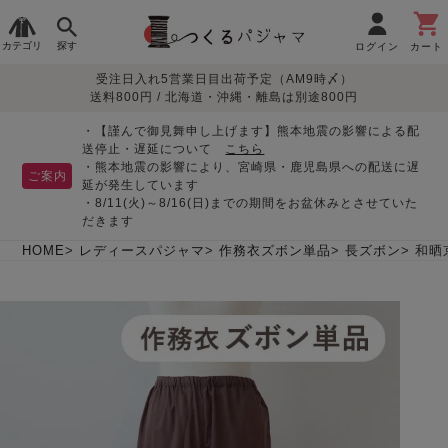
カテゴリ
探す
ログイン
カート
受注日入れ5営業日目出荷予定（AM9時〆）
季節で
生地で
目的別で
デザインで
はじめて
送料800円 / 北海道・沖縄・離島は別途800円
さがす
さがす
さがす
さがす
の方へ
レディースパジャマ
・【謹んで御見舞申し上げます】熊本地震の影響による配
送停止・遅延について
こちら
・熊本地震の影響により、宮崎県・鹿児島県への配送に遅
ご案内
延が発生しています
・8/11(火)～8/16(日)までの期間をお盆休みとさせていた
敏感肌用
入院・介護
つくるパジャマとは
胸が目立たない
夏パジャマ特集
迷ったら、まずはこの
だきます
パジャマ
パジャマ
パジャマ！
綿100%
リネン・麻
シルク/絹
長袖
半袖
七分袖
HOME
レディースパジャマ
作務衣ズボン単品
長ズボン
和晒
すべてのレデ
ィース
パジャマ
マタニティ
ペアで
お支払い・送料・配送
返品・交換について
眠れる作務衣特集
よくあるご質問
前開き
かぶり
ワンピース
パジャマ
そろえたい
について
オーガニック素材
ガーゼ
サテン織り
春
夏
秋
冬