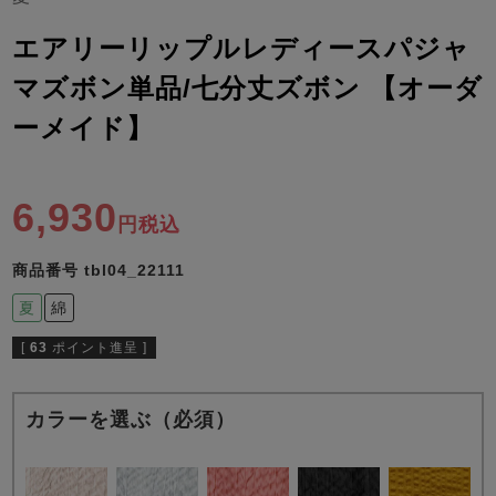
ズ
パジャマ
エアリーリップルレディースパジャ
マズボン単品/七分丈ズボン 【オーダ
ガールズ前開
ガールズかぶ
ボーイズ長袖
き
り
ーメイド】
売れ筋ランキング
新着商品
6,930
- Item Ranking -
- New Arrival -
税込
ボーイズ半袖
ボーイズ前開
ボーイズかぶ
商品番号
tbl04_22111
き
り
すべての季節のパジャマ一覧はこちら
夏
綿
[
63
ポイント進呈 ]
カラーを選ぶ（必須）
ガールズ
上着
ガールズ
ズボ
ボーイズ
上着
ボーイズ
ズボ
単品
ン単品
単品
ン単品