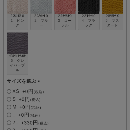
221110
221110
221110
221110
221110
1 ピン
2 ブル
3 コー
4 ブラ
5 マス
ク
ー
ラル
ック
タード
売れ筋ランキング
新着商品
- Item Ranking -
- New Arrival -
221110
6 グレ
イパープ
ル
すべてのデザインのパジャマ一覧はこちら
サイズを選ぶ
(
XS
+
0
税込
必
S
+
0
税込
須
M
+
0
税込
)
L
+
0
税込
2L
+
330
税込