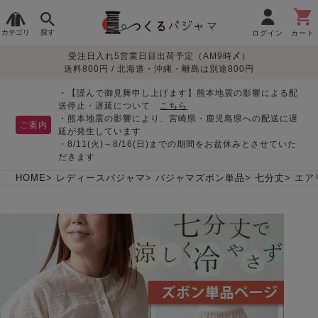
カテゴリ
探す
ログイン
カート
受注日入れ5営業日目出荷予定（AM9時〆）
季節で
生地で
目的別で
デザインで
はじめて
送料800円 / 北海道・沖縄・離島は別途800円
さがす
さがす
さがす
さがす
の方へ
レディースパジャマ
・【謹んで御見舞申し上げます】熊本地震の影響による配
送停止・遅延について
こちら
・熊本地震の影響により、宮崎県・鹿児島県への配送に遅
ご案内
延が発生しています
・8/11(火)～8/16(日)までの期間をお盆休みとさせていた
敏感肌用
入院・介護
つくるパジャマとは
胸が目立たない
夏パジャマ特集
迷ったら、まずはこの
だきます
パジャマ
パジャマ
パジャマ！
綿100%
リネン・麻
シルク/絹
長袖
半袖
七分袖
HOME
レディースパジャマ
パジャマズボン単品
七分丈
エア
すべてのレデ
ィース
パジャマ
マタニティ
ペアで
お支払い・送料・配送
返品・交換について
眠れる作務衣特集
よくあるご質問
前開き
かぶり
ワンピース
パジャマ
そろえたい
について
オーガニック素材
ガーゼ
サテン織り
春
夏
秋
冬