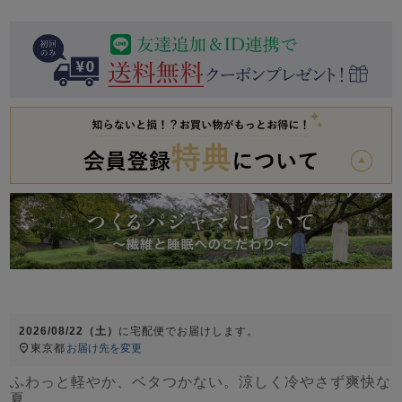
前開き
かぶり
スリーパー
目的別でさがす一覧はこちら
売れ筋ランキング
新着商品
- Item Ranking -
- New Arrival -
上着単品
作務衣
羽織・バスロ
すべての生地一覧はこちら
春
夏
秋
冬
ーブ
ボーイズパジャマ
ズボン単品
2026/08/22（土）
に
宅配便
でお届けします。
東京都
お届け先を変更
ガールズ長袖
ガールズ半袖
ワンピース
春
夏
秋
冬
ふわっと軽やか、ベタつかない。涼しく冷やさず爽快な
すべてのキッ
夏