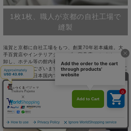
1枚1枚、職人が京都の自社工場で
縫製
滋賀と京都に自社工場をもつ、創業70年岩本繊維。大
手百貨店やインテリアショップ、寝具店へのパジャマの
卸し、ホテル等の館内着製造は年間10,000枚以上の多
数販売実績がございます。原材料を輸入、染、織、加工
縫製をすべて日本国内で行っているパジャマ専門店で
す。
メニュー