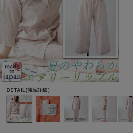
メンズパジャマ
上着単品
作務衣
胸がすけない
羽織・バスロ
体型別におすすめパジ
年齢別におすすめパジ
ルームウェア
会社概要
お買い物ガイド
安心の日本製
ーブ
ャマ
ャマ
サッカー/ちぢみ 楊
ニット/ストレッチ
起毛/フランネル
柳
ズボン単品
SDGsの取り組み
インナーウェア
生活雑貨
カタログギフト
春
夏
秋
冬
柄物
長袖
半袖
七分袖
ガールズパジャマ
すべてのメン
ズ
売れ筋ランキング
新着商品
パジャマ
- Item Ranking -
- New Arrival -