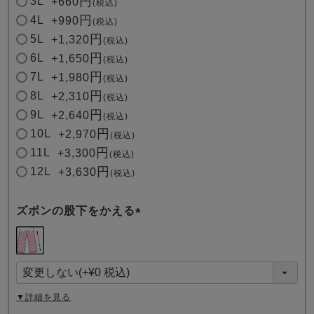
3L
+
660
税込
4L
+
990
税込
5L
+
1,320
税込
6L
+
1,650
税込
7L
+
1,980
税込
8L
+
2,310
税込
9L
+
2,640
税込
10L
+
2,970
税込
11L
+
3,300
税込
12L
+
3,630
税込
ズボンの股下をかえる
(
必
須
)
▼詳細を見る