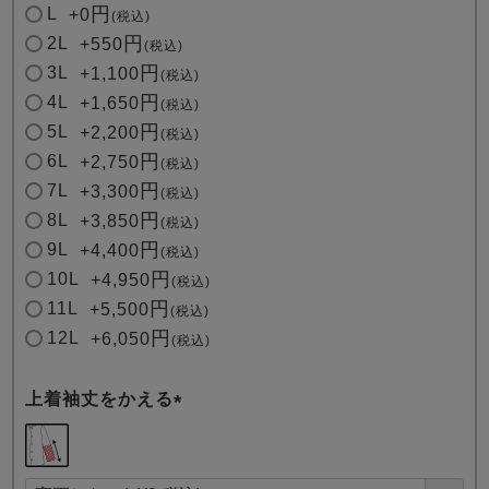
L
+
0
税込
2L
+
550
税込
3L
+
1,100
税込
4L
+
1,650
税込
5L
+
2,200
税込
6L
+
2,750
税込
7L
+
3,300
税込
8L
+
3,850
税込
9L
+
4,400
税込
10L
+
4,950
税込
11L
+
5,500
税込
12L
+
6,050
税込
上着袖丈をかえる
(
必
須