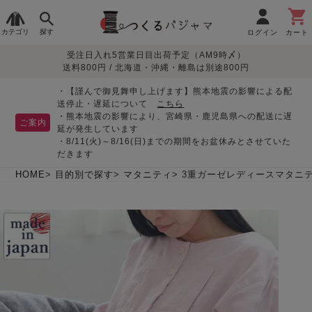
カテゴリ
探す
ログイン
カート
受注日入れ5営業日目出荷予定（AM9時〆）
季節で
生地で
目的別で
デザインで
はじめて
送料800円 / 北海道・沖縄・離島は別途800円
さがす
さがす
さがす
さがす
の方へ
レディースパジャマ
・【謹んで御見舞申し上げます】熊本地震の影響による配
送停止・遅延について
こちら
・熊本地震の影響により、宮崎県・鹿児島県への配送に遅
ご案内
延が発生しています
・8/11(火)～8/16(日)までの期間をお盆休みとさせていた
敏感肌用
入院・介護
つくるパジャマとは
胸が目立たない
夏パジャマ特集
迷ったら、まずはこの
だきます
パジャマ
パジャマ
パジャマ！
綿100%
リネン・麻
シルク/絹
長袖
半袖
七分袖
HOME
目的別で探す
マタニティ
3重ガーゼレディースマタニテ
すべてのレデ
ィース
パジャマ
マタニティ
ペアで
お支払い・送料・配送
返品・交換について
眠れる作務衣特集
よくあるご質問
前開き
かぶり
ワンピース
パジャマ
そろえたい
について
オーガニック素材
ガーゼ
サテン織り
春
夏
秋
冬