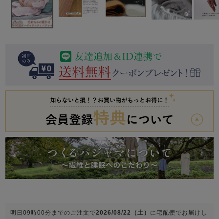
前開き
かぶり
スリーパー
目的別でさがす一覧はこちら
売れ筋ランキング
新着商品
- Item Ranking -
- New Arrival -
上着単品
作務衣
羽織・バスロ
すべての生地一覧はこちら
春
夏
秋
冬
ーブ
ボーイズパジャマ
ズボン単品
ガールズ長袖
ガールズ半袖
ワンピース
春
夏
秋
冬
すべてのキッ
明日
09時00分
までのご注文で
2026/08/22（土）
に
宅配便
でお届けし