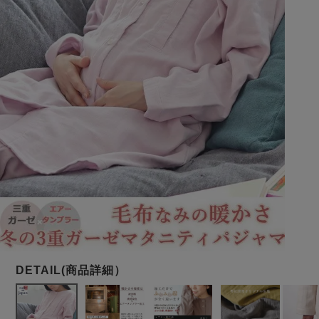
メンズパジャマ
上着単品
作務衣
胸がすけない
羽織・バスロ
体型別におすすめパジ
年齢別におすすめパジ
ルームウェア
会社概要
お買い物ガイド
安心の日本製
ーブ
ャマ
ャマ
サッカー/ちぢみ 楊
ニット/ストレッチ
起毛/フランネル
柳
ズボン単品
SDGsの取り組み
インナーウェア
生活雑貨
カタログギフト
春
夏
秋
冬
柄物
長袖
半袖
七分袖
ガールズパジャマ
すべてのメン
ズ
売れ筋ランキング
新着商品
パジャマ
- Item Ranking -
- New Arrival -