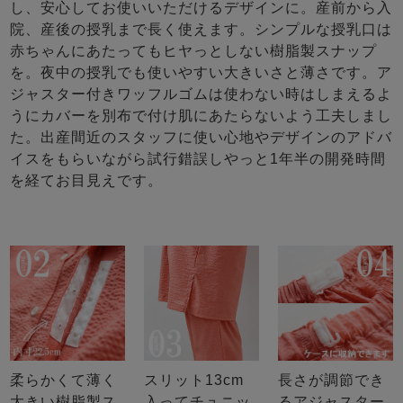
し、安心してお使いいただけるデザインに。産前から入
院、産後の授乳まで長く使えます。シンプルな授乳口は
赤ちゃんにあたってもヒヤっとしない樹脂製スナップ
を。夜中の授乳でも使いやすい大きいさと薄さです。ア
ジャスター付きワッフルゴムは使わない時はしまえるよ
うにカバーを別布で付け肌にあたらないよう工夫しまし
た。出産間近のスタッフに使い心地やデザインのアドバ
イスをもらいながら試行錯誤しやっと1年半の開発時間
を経てお目見えです。
柔らかくて薄く
スリット13cm
長さが調節でき
大きい樹脂製ス
入ってチュニッ
るアジャスター