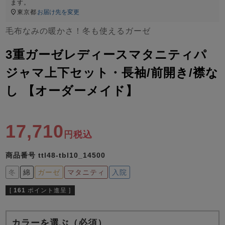
ズ
ます。
パジャマ
東京都
お届け先を変更
毛布なみの暖かさ！冬も使えるガーゼ
ガールズ前開
ガールズかぶ
ボーイズ長袖
き
り
3重ガーゼレディースマタニティパ
ジャマ上下セット・長袖/前開き/襟な
し 【オーダーメイド】
売れ筋ランキング
新着商品
- Item Ranking -
- New Arrival -
ボーイズ半袖
ボーイズ前開
ボーイズかぶ
き
り
17,710
すべての季節のパジャマ一覧はこちら
税込
商品番号
ttl48-tbl10_14500
冬
綿
ガーゼ
マタニティ
入院
[
161
ポイント進呈 ]
ガールズ
上着
ガールズ
ズボ
ボーイズ
上着
ボーイズ
ズボ
単品
ン単品
単品
ン単品
カラーを選ぶ（必須）