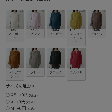
14501
14502
14503
14504
14505
アイボリ
ピンク
ネイビー
マスター
ブラウン
ー
ドイエロ
ー
売れ筋ランキング
新着商品
- Item Ranking -
- New Arrival -
すべてのデザインのパジャマ一覧はこちら
14506
14507
14508
14509
レンガブ
グレー
ブラック
ラズベリ
ラウン
ー
サイズを選ぶ
(
XS
+
0
税込
必
S
+
0
税込
須
M
+
0
税込
)