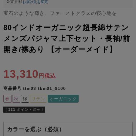
ズ
東京都
お届け先を変更
パジャマ
宝石のような輝き、ファーストクラスの寝心地を
ガールズ前開
ガールズかぶ
ボーイズ長袖
80インドオーガニック超長綿サテン
き
り
メンズパジャマ上下セット・長袖/前
開き/襟あり 【オーダーメイド】
売れ筋ランキング
新着商品
- Item Ranking -
- New Arrival -
ボーイズ半袖
ボーイズ前開
ボーイズかぶ
13,310
税込
き
り
すべての季節のパジャマ一覧はこちら
商品番号
ttm03-tbm01_9100
春
秋
綿
サテン
オーガニック
[
121
ポイント進呈 ]
ガールズ
上着
ガールズ
ズボ
ボーイズ
上着
ボーイズ
ズボ
単品
ン単品
単品
ン単品
カラーを選ぶ（必須）