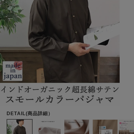
メンズパジャマ
上着単品
作務衣
胸がすけない
羽織・バスロ
体型別におすすめパジ
年齢別におすすめパジ
ルームウェア
会社概要
お買い物ガイド
安心の日本製
ーブ
ャマ
ャマ
サッカー/ちぢみ 楊
ニット/ストレッチ
起毛/フランネル
柳
ズボン単品
SDGsの取り組み
インナーウェア
生活雑貨
カタログギフト
春
夏
秋
冬
柄物
長袖
半袖
七分袖
ガールズパジャマ
すべてのメン
ズ
売れ筋ランキング
新着商品
パジャマ
- Item Ranking -
- New Arrival -