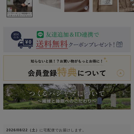
前開き
かぶり
スリーパー
目的別でさがす一覧はこちら
売れ筋ランキング
新着商品
- Item Ranking -
- New Arrival -
上着単品
作務衣
羽織・バスロ
すべての生地一覧はこちら
春
夏
秋
冬
ーブ
ボーイズパジャマ
ズボン単品
ガールズ長袖
ガールズ半袖
ワンピース
春
夏
秋
冬
すべてのキッ
2026/08/22（土）
に
宅配便
でお届けします。