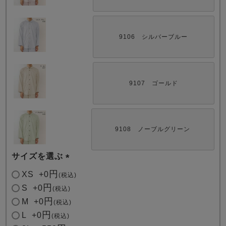
9106 シルバーブルー
9107 ゴールド
9108 ノーブルグリーン
サイズを選ぶ
(
XS
+
0
税込
必
S
+
0
税込
須
M
+
0
税込
)
L
+
0
税込