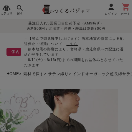
カテゴリ
探す
ログイン
カート
受注日入れ5営業日目出荷予定（AM9時〆）
季節で
生地で
目的別で
デザインで
はじめて
送料800円 / 北海道・沖縄・離島は別途800円
さがす
さがす
さがす
さがす
の方へ
レディースパジャマ
・【謹んで御見舞申し上げます】熊本地震の影響による配
送停止・遅延について
こちら
・熊本地震の影響により、宮崎県・鹿児島県への配送に遅
ご案内
延が発生しています
・8/11(火)～8/16(日)までの期間をお盆休みとさせていた
敏感肌用
入院・介護
つくるパジャマとは
胸が目立たない
夏パジャマ特集
迷ったら、まずはこの
だきます
パジャマ
パジャマ
パジャマ！
綿100%
リネン・麻
シルク/絹
長袖
半袖
七分袖
HOME
素材で探す
サテン織り
インドオーガニック超長綿サテ
すべてのレデ
ィース
パジャマ
マタニティ
ペアで
お支払い・送料・配送
返品・交換について
眠れる作務衣特集
よくあるご質問
前開き
かぶり
ワンピース
パジャマ
そろえたい
について
オーガニック素材
ガーゼ
サテン織り
春
夏
秋
冬