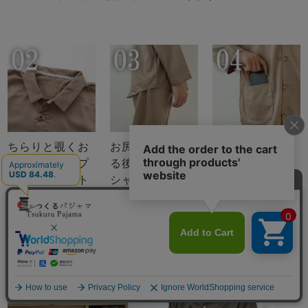
ちらりと覗くお
お尻が少し隠れ
スマホも入るポ
しゃれなテープ
る後ろすそ丈。
ケットつき
のワンポイント
シャツのスワロ
（全色同色）
ーテールを採用
メニュー