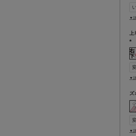
▼
上
(
必
須
)
▼
ズ
▼