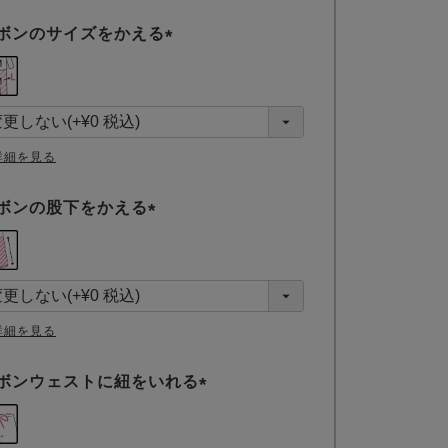
ボンのサイズをかえる
(
必
須
)
詳細を見る
ボンの股下をかえる
(
必
須
)
詳細を見る
ボンウェストに紐をいれる
(
必