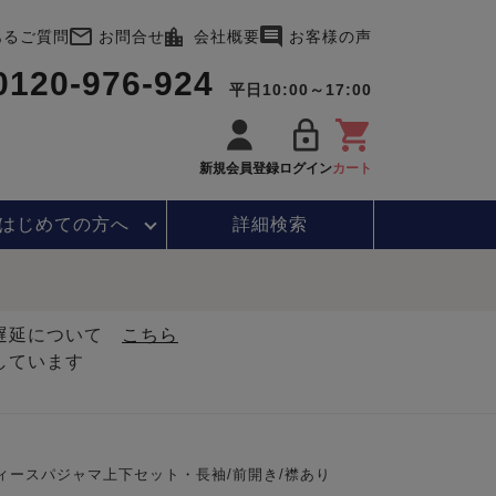
あるご質問
お問合せ
会社概要
お客様の声
0120-976-924
平日10:00～17:00
新規会員登録
ログイン
カート
はじめて
の方へ
詳細検索
・遅延について
こちら
しています
ィースパジャマ上下セット・長袖/前開き/襟あり