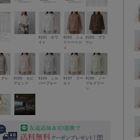
9101 ホワ
9102 シェ
9103 ブラ
イト
リーベージ
ウン
ュ
4 グレ
9105 セピ
9106 シル
9107 ゴー
9108 ノー
アピンク
バーブルー
ルド
ブルグリー
ン