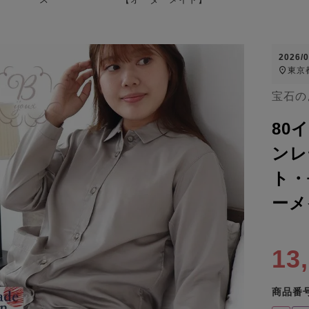
2026/
東京
宝石の
80
ンレ
ト・
ーメ
13
商品番