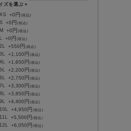
イズを選ぶ
(
XS
+
0
税込
必
S
+
0
税込
須
M
+
0
税込
)
L
+
0
税込
2L
+
550
税込
3L
+
1,100
税込
4L
+
1,650
税込
5L
+
2,200
税込
6L
+
2,750
税込
7L
+
3,300
税込
8L
+
3,850
税込
9L
+
4,400
税込
10L
+
4,950
税込
11L
+
5,500
税込
12L
+
6,050
税込