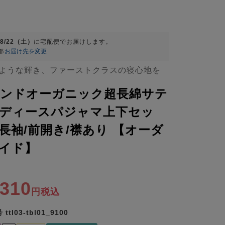
08/22（土）
に
宅配便
でお届けします。
都
お届け先を変更
ような輝き、ファーストクラスの寝心地を
インドオーガニック超長綿サテ
ディースパジャマ上下セッ
長袖/前開き/襟あり 【オーダ
イド】
,310
税込
号
ttl03-tbl01_9100