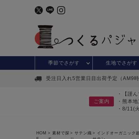
季節で
さがす
生地で
さがす
受注日入れ5営業日目出荷予定（AM9
・【謹ん
ご案内
・熊本地
・8/11
HOM
素材で探
サテン織
インドオーガニック
E
す
り
サテン