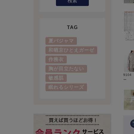
検索
TAG
夏パジャマ
和晒京ひとえガーゼ
作務衣
胸が目立たない
910
敏感肌
ー
眠れるシリーズ