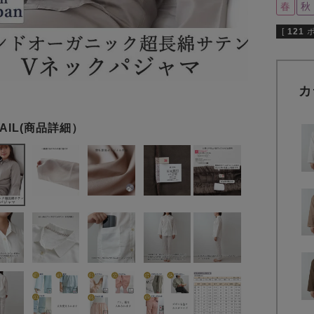
春
秋
[
121
カ