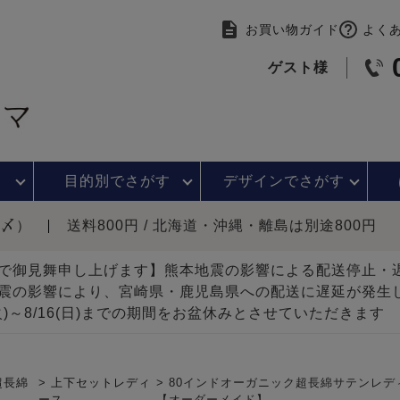
お買い物ガイド
よく
ゲスト様
目的別で
さがす
デザインで
さがす
時〆）
送料800円 / 北海道・沖縄・離島は別途800円
で御見舞申し上げます】熊本地震の影響による配送停止
震の影響により、宮崎県・鹿児島県への配送に遅延が発生
(火)～8/16(日)までの期間をお盆休みとさせていただきます
超長綿
上下セットレディ
80インドオーガニック超長綿サテンレデ
ース
【オーダーメイド】