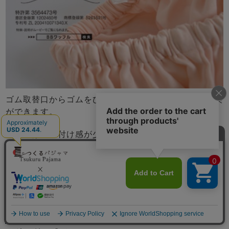
ゴム取替口からゴムをひっぱりしばるなどし調節、交換
ができます。
就寝中は締め付け感が少なくお腹にあたる部分もやさし
い感触のものがおすすめです。当店で使用しているBB
ワッフル®ゴムは、ずれにくいのにきつすぎない、パジ
ャマに最適なお腹にやさしいソフトゴムです。
メニュー
ゴムが折れたり、ひっくり返りにくい