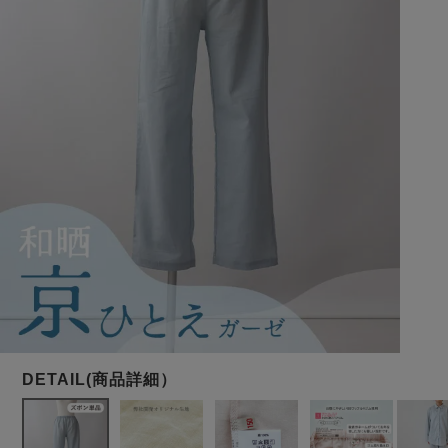
メンズパジャマ
上着単品
作務衣
胸がすけない
羽織・バスロ
体型別におすすめパジ
年齢別におすすめパジ
ルームウェア
会社概要
お買い物ガイド
安心の日本製
ーブ
ャマ
ャマ
サッカー/ちぢみ 楊
ニット/ストレッチ
起毛/フランネル
柳
ズボン単品
SDGsの取り組み
インナーウェア
生活雑貨
カタログギフト
春
夏
秋
冬
柄物
長袖
半袖
七分袖
ガールズパジャマ
すべてのメン
ズ
売れ筋ランキング
新着商品
パジャマ
- Item Ranking -
- New Arrival -