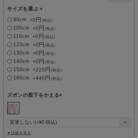
サイズを選ぶ
(
90cm
+
0
税込
必
100cm
+
0
税込
須
110cm
+
0
税込
)
120cm
+
0
税込
130cm
+
0
税込
140cm
+
0
税込
150cm
+
220
税込
160cm
+
440
税込
ズボンの股下をかえる
(
必
須
)
▼詳細を見る