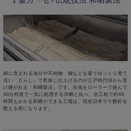
１重ガーゼ×伝統技法 和晒製法
綿に含まれる油分や不純物、糊などを釜でゆっくり煮て
洗い「さらし」て乾燥し仕上げるのが江戸時代頃から受
け継がれる「和晒製法」です。生地をローラーで挟んで
40分程度で一気に処理する洋晒と比べ、全工程で約48
時間もかかる和晒ができる工場は、現在日本で十数軒を
数える程になります。