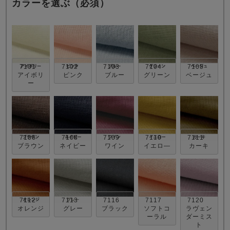
カラーを選ぶ（必須）
7101
7102
7103
7104
7105
アイボリ
ピンク
ブルー
グリーン
ベージュ
ー
売れ筋ランキング
新着商品
- Item Ranking -
- New Arrival -
すべてのデザインのパジャマ一覧はこちら
7106
7108
7109
7110
7111
ブラウン
ネイビー
ワイン
イエロ―
カーキ
7112
7113
7116
7117
7120
オレンジ
グレー
ブラック
ソフトコ
ラヴェン
ーラル
ダーミス
ト