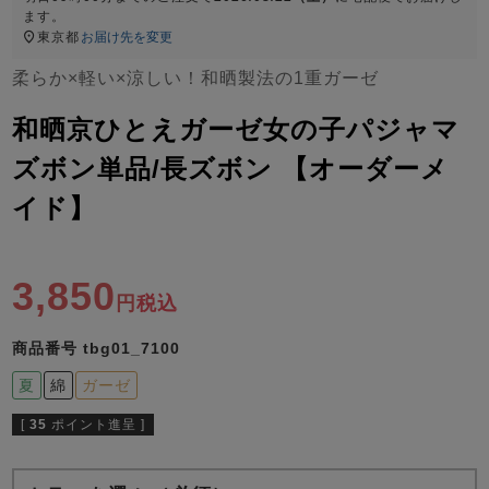
ズ
ます。
パジャマ
東京都
お届け先を変更
柔らか×軽い×涼しい！和晒製法の1重ガーゼ
ガールズ前開
ガールズかぶ
ボーイズ長袖
き
り
和晒京ひとえガーゼ女の子パジャマ
ズボン単品/長ズボン 【オーダーメ
売れ筋ランキング
新着商品
イド】
- Item Ranking -
- New Arrival -
ボーイズ半袖
ボーイズ前開
ボーイズかぶ
き
り
3,850
すべての季節のパジャマ一覧はこちら
税込
商品番号
tbg01_7100
夏
綿
ガーゼ
[
35
ポイント進呈 ]
ガールズ
上着
ガールズ
ズボ
ボーイズ
上着
ボーイズ
ズボ
単品
ン単品
単品
ン単品