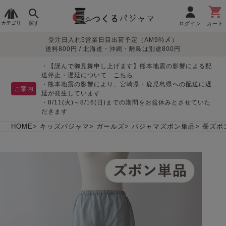
カテゴリ
探す
ログイン
カート
受注日入れ5営業日目出荷予定（AM9時〆）
季節で
生地で
目的別で
デザインで
はじめて
送料800円 / 北海道・沖縄・離島は別途800円
さがす
さがす
さがす
さがす
の方へ
レディースパジャマ
・【謹んで御見舞申し上げます】熊本地震の影響による配
送停止・遅延について
こちら
・熊本地震の影響により、宮崎県・鹿児島県への配送に遅
ご案内
延が発生しています
・8/11(火)～8/16(日)までの期間をお盆休みとさせていた
敏感肌用
入院・介護
つくるパジャマとは
胸が目立たない
夏パジャマ特集
迷ったら、まずはこの
だきます
パジャマ
パジャマ
パジャマ！
綿100%
リネン・麻
シルク/絹
長袖
半袖
七分袖
HOME
キッズパジャマ
ガールズ
パジャマズボン単品
長ズボ
すべてのレデ
ィース
パジャマ
マタニティ
ペアで
お支払い・送料・配送
返品・交換について
眠れる作務衣特集
よくあるご質問
前開き
かぶり
ワンピース
パジャマ
そろえたい
について
オーガニック素材
ガーゼ
サテン織り
春
夏
秋
冬