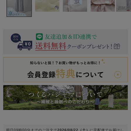
前開き
かぶり
スリーパー
目的別でさがす一覧はこちら
売れ筋ランキング
新着商品
- Item Ranking -
- New Arrival -
上着単品
作務衣
羽織・バスロ
すべての生地一覧はこちら
春
夏
秋
冬
ーブ
ボーイズパジャマ
ズボン単品
ガールズ長袖
ガールズ半袖
ワンピース
春
夏
秋
冬
すべてのキッ
明日
09時00分
までのご注文で
2026/08/22（土）
に
宅配便
でお届けし