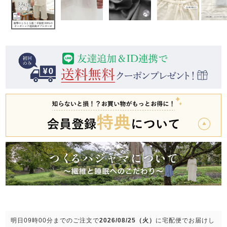
前開き
かぶり
スリーパー
目的別でさがす一覧はこちら
売れ筋ランキング
新着商品
- Item Ranking -
- New Arrival -
上着単品
作務衣
羽織・バスロ
すべての生地一覧はこちら
春
夏
秋
冬
ーブ
ボーイズパジャマ
ズボン単品
ガールズ長袖
ガールズ半袖
ワンピース
春
夏
秋
冬
すべてのキッ
明日
09時00分
までのご注文で
2026/08/25（火）
に
宅配便
でお届けし