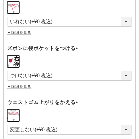
(
必
須
)
▼詳細を見る
ズボンに後ポケットをつける
(
必
須
)
▼詳細を見る
ウェストゴム上がりをかえる
(
必
須
)