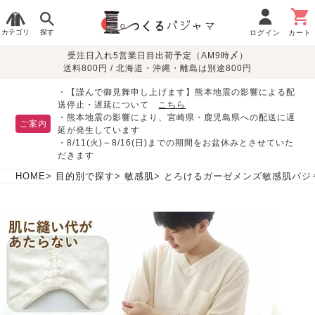
カテゴリ
探す
ログイン
カート
受注日入れ5営業日目出荷予定（AM9時〆）
季節で
生地で
目的別で
デザインで
はじめて
送料800円 / 北海道・沖縄・離島は別途800円
さがす
さがす
さがす
さがす
の方へ
レディースパジャマ
・【謹んで御見舞申し上げます】熊本地震の影響による配
送停止・遅延について
こちら
・熊本地震の影響により、宮崎県・鹿児島県への配送に遅
ご案内
延が発生しています
・8/11(火)～8/16(日)までの期間をお盆休みとさせていた
敏感肌用
入院・介護
つくるパジャマとは
胸が目立たない
夏パジャマ特集
迷ったら、まずはこの
だきます
パジャマ
パジャマ
パジャマ！
綿100%
リネン・麻
シルク/絹
長袖
半袖
七分袖
HOME
目的別で探す
敏感肌
とろけるガーゼメンズ敏感肌パジャ
すべてのレデ
ィース
パジャマ
マタニティ
ペアで
お支払い・送料・配送
返品・交換について
眠れる作務衣特集
よくあるご質問
前開き
かぶり
ワンピース
パジャマ
そろえたい
について
オーガニック素材
ガーゼ
サテン織り
春
夏
秋
冬