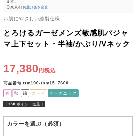
ズ
ます。
パジャマ
東京都
お届け先を変更
お肌にやさしい縫製仕様
ガールズ前開
ガールズかぶ
ボーイズ長袖
き
り
とろけるガーゼメンズ敏感肌パジャ
マ上下セット・半袖/かぶり/Vネック
売れ筋ランキング
新着商品
- Item Ranking -
- New Arrival -
17,380
税込
ボーイズ半袖
ボーイズ前開
ボーイズかぶ
き
り
すべての季節のパジャマ一覧はこちら
商品番号
ttm100-tbm15_7600
春
秋
綿
ガーゼ
オーガニック
[
158
ポイント進呈 ]
ガールズ
上着
ガールズ
ズボ
ボーイズ
上着
ボーイズ
ズボ
カラーを選ぶ（必須）
単品
ン単品
単品
ン単品