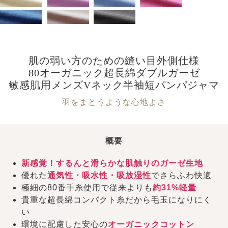
肌の弱い方のための縫い目外側仕様
80オーガニック超長綿ダブルガーゼ
敏感肌用メンズVネック半袖短パンパジャマ
羽をまとうような心地よさ
概要
新感覚！するんと滑らかな肌触りのガーゼ生地
優れた
通気性・吸水性・吸放湿性
でさらふわ快適
極細の80番手糸使用で従来よりも
約31%軽量
貴重な超長綿コンパクト糸だから毛玉になりにく
い
環境に配慮した安心の
オーガニックコットン