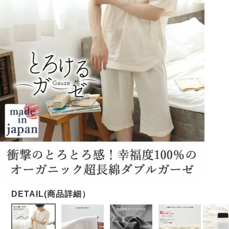
メンズパジャマ
上着単品
作務衣
胸がすけない
羽織・バスロ
体型別におすすめパジ
年齢別におすすめパジ
ルームウェア
会社概要
お買い物ガイド
安心の日本製
ーブ
ャマ
ャマ
サッカー/ちぢみ 楊
ニット/ストレッチ
起毛/フランネル
柳
ズボン単品
SDGsの取り組み
インナーウェア
生活雑貨
カタログギフト
春
夏
秋
冬
柄物
長袖
半袖
七分袖
ガールズパジャマ
すべてのメン
ズ
売れ筋ランキング
新着商品
パジャマ
- Item Ranking -
- New Arrival -