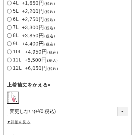
4L
+
1,650
税込
5L
+
2,200
税込
6L
+
2,750
税込
7L
+
3,300
税込
8L
+
3,850
税込
9L
+
4,400
税込
10L
+
4,950
税込
11L
+
5,500
税込
12L
+
6,050
税込
上着袖丈をかえる
(
必
須
)
▼詳細を見る