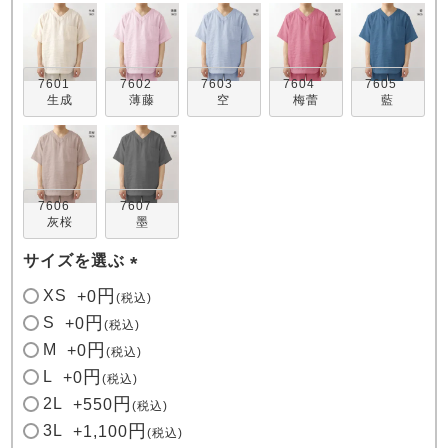
7601
7602
7603
7604
7605
生成
薄藤
空
梅蕾
藍
売れ筋ランキング
新着商品
- Item Ranking -
- New Arrival -
7606
7607
灰桜
墨
すべてのデザインのパジャマ一覧はこちら
サイズを選ぶ
(
XS
+
0
税込
必
S
+
0
税込
須
M
+
0
税込
)
L
+
0
税込
2L
+
550
税込
3L
+
1,100
税込