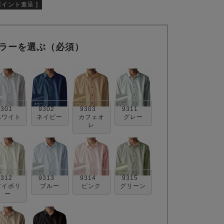
ポイント進呈 ]
ラーを選ぶ（必須）
9301
9302
9303
9311
ホワイト
ネイビー
カフェオ
グレー
レ
9312
9313
9314
9315
アイボリ
ブルー
ピンク
グリーン
ー