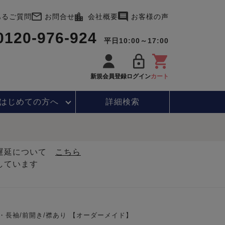
あるご質問
お問合せ
会社概要
お客様の声
0120-976-924
平日10:00～17:00
新規会員登録
ログイン
カート
はじめて
の方へ
詳細検索
・遅延について
こちら
しています
・長袖/前開き/襟あり 【オーダーメイド】