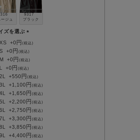
9316
9317
ベージュ
ブラック
イズを選ぶ
(
XS
+
0
税込
必
S
+
0
税込
須
M
+
0
税込
)
L
+
0
税込
2L
+
550
税込
3L
+
1,100
税込
4L
+
1,650
税込
5L
+
2,200
税込
6L
+
2,750
税込
7L
+
3,300
税込
8L
+
3,850
税込
9L
+
4,400
税込