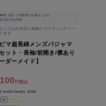
08/22（土）
に
宅配便
でお届けします。
都
お届け先を変更
ならではの光沢と肌触りでラグジュアリー
ときを
ピマ超長綿メンズパジャマ
セット・長袖/前開き/襟あり
ーダーメイド】
,100
税込
号
ttm03-tbm01_9300
綿
サテン