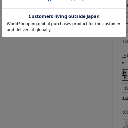
上
▼
上
(
必
須
)
▼
ズ