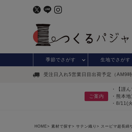
季節で
さがす
生地で
さがす
受注日入れ5営業日目出荷予定（AM9
・【謹ん
ご案内
・熊本地
・8/11
HOME
素材で探す
サテン織り
スーピマ超長綿