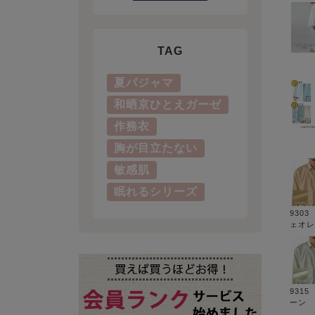
TAG
夏パジャマ
和晒京ひとえガーゼ
作務衣
胸が目立たない
敏感肌
眠れるシリーズ
930
ェオレ
931
ーン