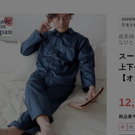
2026/
東京
超長綿
なひと
スー
上下
【オ
12
商品番
春
秋