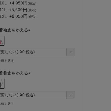
10L
+
4,950
税込
11L
+
5,500
税込
12L
+
6,050
税込
着袖丈をかえる
(
必
須
)
詳細を見る
着着丈をかえる
(
必
須
)
詳細を見る