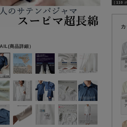
[
110
カ