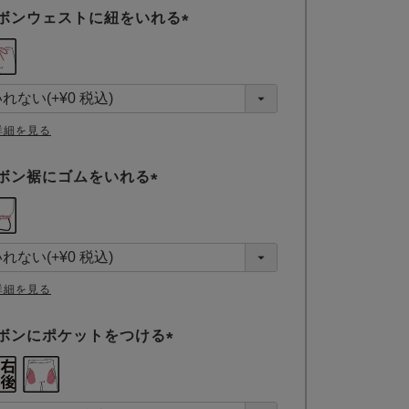
ボンウェストに紐をいれる
(
必
須
)
詳細を見る
ボン裾にゴムをいれる
(
必
須
)
詳細を見る
ボンにポケットをつける
(
必
須