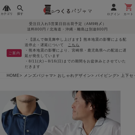
カテゴリ
探す
ログイン
カート
受注日入れ5営業日目出荷予定（AM9時〆）
季節で
生地で
目的別で
デザインで
はじめて
送料800円 / 北海道・沖縄・離島は別途800円
さがす
さがす
さがす
さがす
の方へ
レディースパジャマ
・【謹んで御見舞申し上げます】熊本地震の影響による配
送停止・遅延について
こちら
・熊本地震の影響により、宮崎県・鹿児島県への配送に遅
ご案内
延が発生しています
・8/11(火)～8/16(日)までの期間をお盆休みとさせていた
敏感肌用
入院・介護
つくるパジャマとは
胸が目立たない
夏パジャマ特集
迷ったら、まずはこの
だきます
パジャマ
パジャマ
パジャマ！
綿100%
リネン・麻
シルク/絹
長袖
半袖
七分袖
HOME
メンズパジャマ
おしゃれデザイン
パイピング
上下セ
すべてのレデ
ィース
パジャマ
マタニティ
ペアで
お支払い・送料・配送
返品・交換について
眠れる作務衣特集
よくあるご質問
前開き
かぶり
ワンピース
パジャマ
そろえたい
について
オーガニック素材
ガーゼ
サテン織り
春
夏
秋
冬