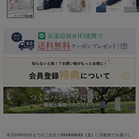
前開き
かぶり
スリーパー
目的別でさがす一覧はこちら
売れ筋ランキング
新着商品
- Item Ranking -
- New Arrival -
上着単品
作務衣
羽織・バスロ
すべての生地一覧はこちら
春
夏
秋
冬
ーブ
ボーイズパジャマ
ズボン単品
ガールズ長袖
ガールズ半袖
ワンピース
春
夏
秋
冬
すべてのキッ
本日
09時00分
までのご注文で
2026/08/22（土）
に
宅配便
でお届けし