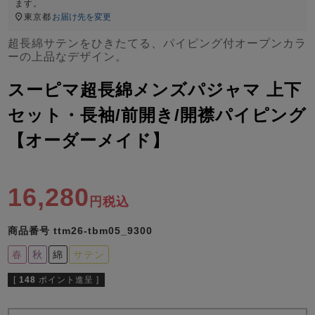
ズ
ます。
パジャマ
東京都
お届け先を変更
超長綿サテンをひきたてる、パイピング付オープンカラ
ーの上品なデザイン。
ガールズ前開
ガールズかぶ
ボーイズ長袖
き
り
スーピマ超長綿メンズパジャマ 上下
セット・長袖/前開き/開襟パイピング
売れ筋ランキング
新着商品
【オーダーメイド】
- Item Ranking -
- New Arrival -
ボーイズ半袖
ボーイズ前開
ボーイズかぶ
き
り
すべての季節のパジャマ一覧はこちら
16,280
税込
商品番号
ttm26-tbm05_9300
春
秋
綿
サテン
ガールズ
上着
ガールズ
ズボ
ボーイズ
上着
ボーイズ
ズボ
[
148
ポイント進呈 ]
単品
ン単品
単品
ン単品