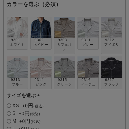
カラーを選ぶ（必須）
9301
9302
9303
9311
9312
ホワイト
ネイビー
カフェオ
グレー
アイボリ
売れ筋ランキング
新着商品
レ
ー
- Item Ranking -
- New Arrival -
すべてのデザインのパジャマ一覧はこちら
9313
9314
9315
9316
9317
ブルー
ピンク
グリーン
ベージュ
ブラック
サイズを選ぶ
(
XS
+
0
税込
必
S
+
0
税込
須
M
+
0
税込
)
L