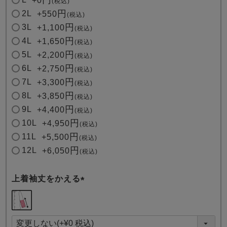
+
0
税込
2L
+
550
税込
3L
+
1,100
税込
4L
+
1,650
税込
5L
+
2,200
税込
6L
+
2,750
税込
7L
+
3,300
税込
8L
+
3,850
税込
9L
+
4,400
税込
10L
+
4,950
税込
11L
+
5,500
税込
12L
+
6,050
税込
上着袖丈をかえる
(
必
須