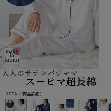
メンズパジャマ
上着単品
作務衣
胸がすけない
羽織・バスロ
体型別におすすめパジ
年齢別におすすめパジ
ルームウェア
会社概要
お買い物ガイド
安心の日本製
ーブ
ャマ
ャマ
サッカー/ちぢみ 楊
ニット/ストレッチ
起毛/フランネル
柳
ズボン単品
SDGsの取り組み
インナーウェア
生活雑貨
カタログギフト
春
夏
秋
冬
柄物
長袖
半袖
七分袖
ガールズパジャマ
すべてのメン
ズ
売れ筋ランキング
新着商品
パジャマ
- Item Ranking -
- New Arrival -