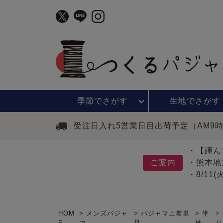
季節で
さがす
生地で
さがす
受注日入れ5営業日目出荷予定（AM9
・【謹ん
ご案内
・熊本地
・8/11
HOM
メンズパジャ
パジャマ上着単
半
E
マ
品
袖
り