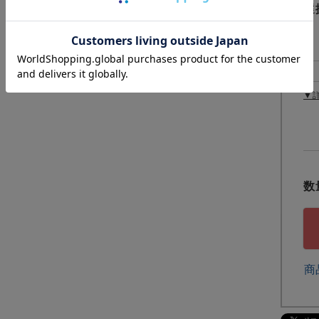
選
▼
商