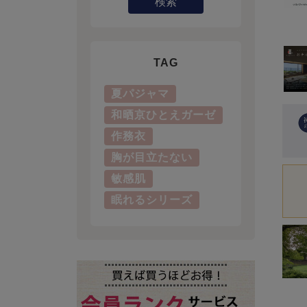
検索
TAG
夏パジャマ
和晒京ひとえガーゼ
作務衣
胸が目立たない
敏感肌
眠れるシリーズ