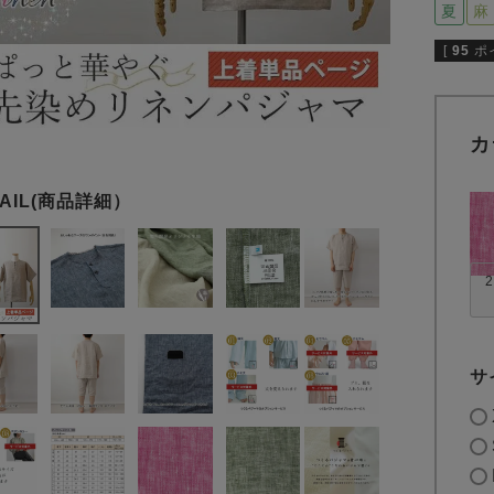
夏
麻
[
95
ポ
カ
2
サ