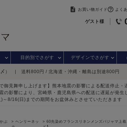
お買い物ガイド
よく
ゲスト様
目的別で
さがす
デザインで
さがす
時〆）
送料800円 / 北海道・沖縄・離島は別途800円
で御見舞申し上げます】熊本地震の影響による配送停止
震の影響により、宮崎県・鹿児島県への配送に遅延が発生
(火)～8/16(日)までの期間をお盆休みとさせていただきます
かぶ
ヘンリーネッ
60先染めフランスリネンメンズパジャマ上着
ク
ド】