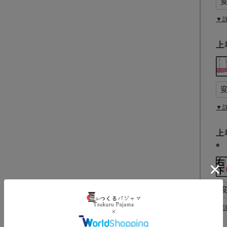
▼
上
▼
上
(
必
須
)
▼