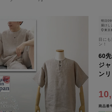
明日
0
届けし
東京
目にも
ン！
60
ジャ
ンリ
10
商品番