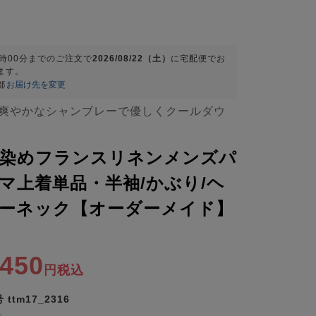
9時00分
までのご注文で
2026/08/22（土）
に
宅配便
でお
ます。
都
お届け先を変更
爽やかなシャンブレーで優しくクールダウ
先染めフランスリネンメンズパ
マ上着単品・半袖/かぶり/ヘ
ーネック【オーダーメイド】
,450
税込
号
ttm17_2316