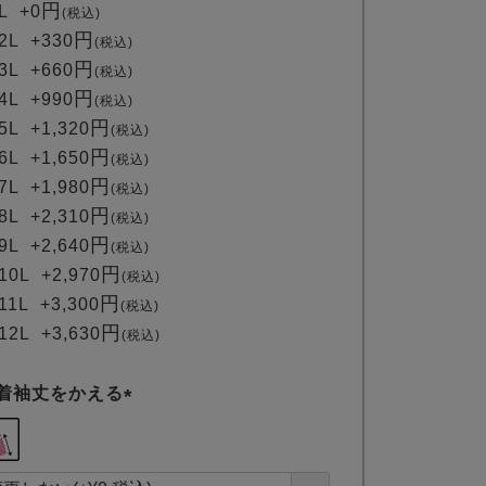
L
+
0
税込
2L
+
330
税込
3L
+
660
税込
4L
+
990
税込
5L
+
1,320
税込
6L
+
1,650
税込
7L
+
1,980
税込
8L
+
2,310
税込
9L
+
2,640
税込
10L
+
2,970
税込
11L
+
3,300
税込
12L
+
3,630
税込
着袖丈をかえる
(
必
須