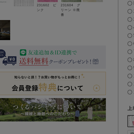
231602 ピ
231604 グ
ンク
リーン ※廃
番
上