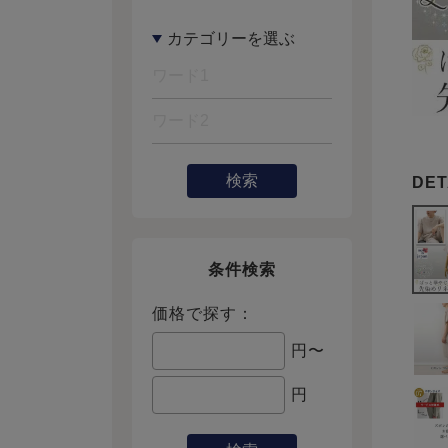
検索
条件検索
価格で探す：
円〜
円