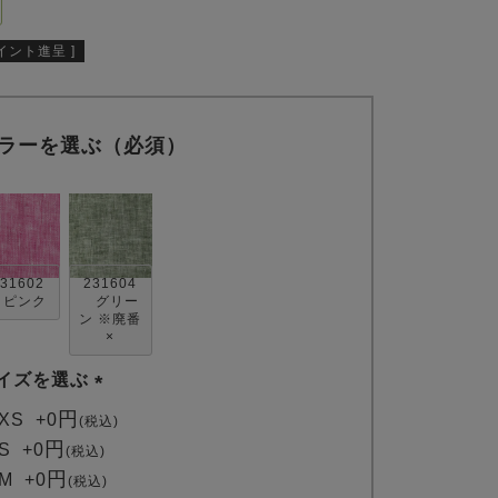
イント進呈 ]
ラーを選ぶ（必須）
31602
231604
ピンク
グリー
ン ※廃番
×
イズを選ぶ
(
XS
+
0
税込
必
S
+
0
税込
須
M
+
0
税込
)