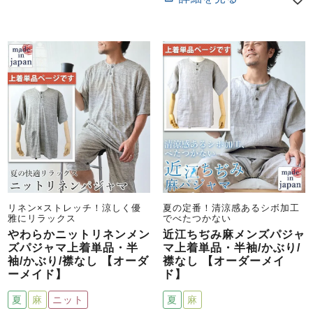
リネン×ストレッチ！涼しく優
夏の定番！清涼感あるシボ加工
雅にリラックス
でべたつかない
やわらかニットリネンメン
近江ちぢみ麻メンズパジャ
ズパジャマ上着単品・半
マ上着単品・半袖/かぶり/
袖/かぶり/襟なし 【オーダ
襟なし 【オーダーメイ
ーメイド】
ド】
夏
麻
ニット
夏
麻