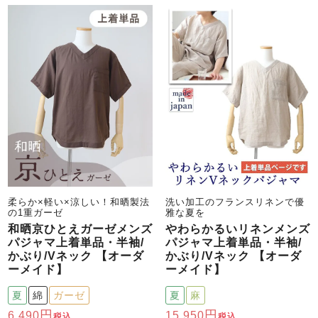
柔らか×軽い×涼しい！和晒製法
洗い加工のフランスリネンで優
の1重ガーゼ
雅な夏を
和晒京ひとえガーゼメンズ
やわらかるいリネンメンズ
パジャマ上着単品・半袖/
パジャマ上着単品・半袖/
かぶり/Vネック 【オーダ
かぶり/Vネック 【オーダ
ーメイド】
ーメイド】
夏
綿
ガーゼ
夏
麻
6,490
15,950
税込
税込