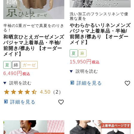
前開き
かぶり
スリーパー
目的別でさがす一覧はこちら
洗い加工のフランスリネンで優
売れ筋ランキング
新着商品
雅な夏を
- Item Ranking -
- New Arrival -
やわらかるいリネンメンズ
半袖の1重ガーゼで真夏をのりき
る！
パジャマ上着単品・半袖/
上着単品
前開き/襟あり 【オーダー
和晒京ひとえガーゼメンズ
作務衣
羽織・バスロ
すべての生地一覧はこちら
春
夏
秋
冬
メイド】
パジャマ上着単品・半袖/
ーブ
前開き/襟あり 【オーダー
ボーイズパジャマ
夏
麻
メイド】
15,950
税込
夏
綿
ガーゼ
ズボン単品
6,490
税込
詳細を見る
4.50
（
2
）
詳細を見る
ガールズ長袖
ガールズ半袖
ワンピース
春
夏
秋
冬
すべてのキッ