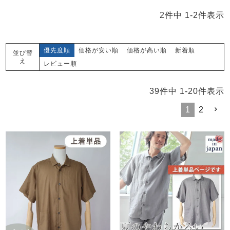
メンズパジャマ
上着単品
2
件中
1
-
2
件表示
作務衣
胸がすけない
羽織・バスロ
体型別におすすめパジ
年齢別におすすめパジ
ルームウェア
会社概要
お買い物ガイド
安心の日本製
ーブ
ャマ
ャマ
優先度順
価格が安い順
価格が高い順
新着順
並び替
え
サッカー/ちぢみ 楊
ニット/ストレッチ
起毛/フランネル
レビュー順
柳
ズボン単品
39
件中
1
-
20
件表示
SDGsの取り組み
インナーウェア
生活雑貨
カタログギフト
1
2
春
夏
秋
冬
柄物
長袖
半袖
七分袖
ガールズパジャマ
すべてのメン
ズ
売れ筋ランキング
新着商品
パジャマ
- Item Ranking -
- New Arrival -