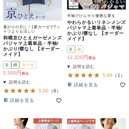
半袖でひんやり優雅な夏を
やわらかるいリネンメンズ
暑がりの方に！1重ガーゼでTシ
パジャマ上着単品・半袖/
ャツよりも涼しい
かぶり/襟なし 【オーダー
和晒京ひとえガーゼメンズ
メイド】
パジャマ上着単品・半袖/
かぶり/襟なし 【オーダー
夏
麻
メイド】
12,320
税込
夏
綿
ガーゼ
5,500
税込
5.00
（
1
）
詳細を見る
5.00
（
6
）
詳細を見る