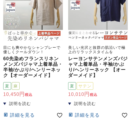
目にも爽やかなシャンブレーで
美しい光沢と抜群の肌沿いで極
優しくクールダウン！
上のリラックスタイムを
60先染めフランスリネン
レーヨンサテンメンズパジ
メンズパジャマ上着単品・
ャマ上着単品・半袖/かぶ
半袖/かぶり/ヘンリーネッ
り/ヘンリーネック 【オー
ク【オーダーメイド】
ダーメイド】
夏
麻
夏
サテン
10,450
10,010
税込
税込
詳細を見る
詳細を見る