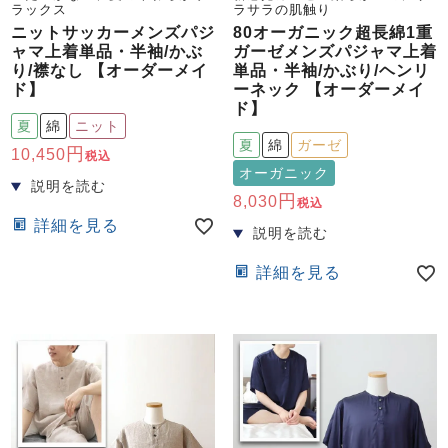
ラックス
ラサラの肌触り
ニットサッカーメンズパジ
80オーガニック超長綿1重
ャマ上着単品・半袖/かぶ
ガーゼメンズパジャマ上着
り/襟なし 【オーダーメイ
単品・半袖/かぶり/ヘンリ
ド】
ーネック 【オーダーメイ
ド】
夏
綿
ニット
夏
綿
ガーゼ
10,450
税込
オーガニック
8,030
税込
詳細を見る
詳細を見る