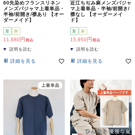
60先染めフランスリネン
近江ちぢみ麻メンズパジャ
メンズパジャマ上着単品・
マ上着単品・半袖/前開き/
半袖/前開き/襟あり 【オー
襟なし 【オーダーメイ
ダーメイド】
ド】
夏
麻
夏
麻
11,880
15,950
税込
税込
詳細を見る
詳細を見る