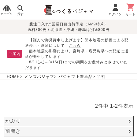
カテゴリ
探す
ログイン
カート
受注日入れ5営業日目出荷予定（AM9時〆）
季節で
生地で
目的別で
デザインで
はじめて
送料800円 / 北海道・沖縄・離島は別途800円
さがす
さがす
さがす
さがす
の方へ
レディースパジャマ
・【謹んで御見舞申し上げます】熊本地震の影響による配
送停止・遅延について
こちら
・熊本地震の影響により、宮崎県・鹿児島県への配送に遅
ご案内
延が発生しています
・8/11(火)～8/16(日)までの期間をお盆休みとさせていた
敏感肌用
入院・介護
つくるパジャマとは
胸が目立たない
夏パジャマ特集
迷ったら、まずはこの
だきます
パジャマ
パジャマ
パジャマ！
綿100%
リネン・麻
シルク/絹
長袖
半袖
七分袖
HOME
メンズパジャマ
パジャマ上着単品
半袖
すべてのレデ
ィース
パジャマ
2
件中
1
-
2
件表示
マタニティ
ペアで
お支払い・送料・配送
返品・交換について
眠れる作務衣特集
よくあるご質問
前開き
かぶり
ワンピース
パジャマ
そろえたい
について
かぶり
オーガニック素材
ガーゼ
サテン織り
春
夏
秋
冬
前開き