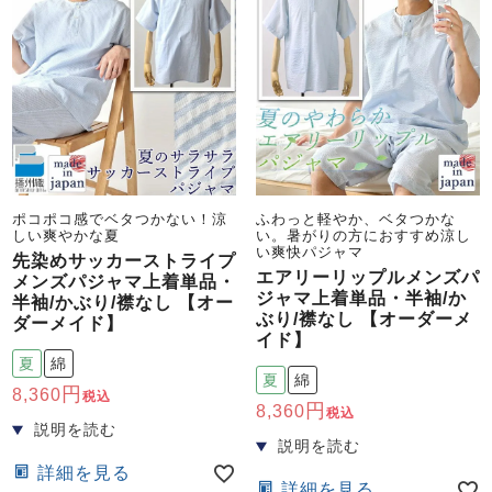
ポコポコ感でベタつかない！涼
ふわっと軽やか、ベタつかな
しい爽やかな夏
い。暑がりの方におすすめ涼し
い爽快パジャマ
先染めサッカーストライプ
エアリーリップルメンズパ
メンズパジャマ上着単品・
ジャマ上着単品・半袖/か
半袖/かぶり/襟なし 【オー
ぶり/襟なし 【オーダーメ
ダーメイド】
イド】
夏
綿
夏
綿
8,360
税込
8,360
税込
詳細を見る
詳細を見る