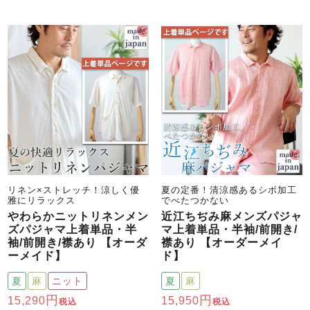
売れ筋ランキング
新着商品
- Item Ranking -
- New Arrival -
すべてのデザインのパジャマ一覧はこちら
リネン×ストレッチ！涼しく優
夏の定番！清涼感あるシボ加工
雅にリラックス
でべたつかない
やわらかニットリネンメン
近江ちぢみ麻メンズパジャ
ズパジャマ上着単品・半
マ上着単品・半袖/前開き/
袖/前開き/襟あり 【オーダ
襟あり 【オーダーメイ
ーメイド】
ド】
夏
麻
ニット
夏
麻
15,290
15,950
税込
税込