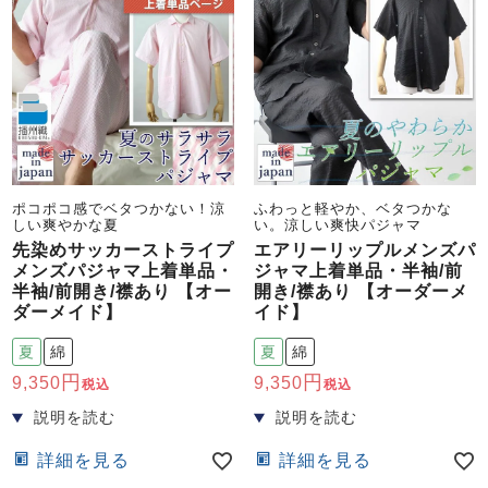
ズ
パジャマ
ガールズ前開
ガールズかぶ
ボーイズ長袖
き
り
売れ筋ランキング
新着商品
ポコポコ感でベタつかない！涼
ふわっと軽やか、ベタつかな
- Item Ranking -
- New Arrival -
しい爽やかな夏
い。涼しい爽快パジャマ
先染めサッカーストライプ
エアリーリップルメンズパ
ボーイズ半袖
ボーイズ前開
ボーイズかぶ
き
り
メンズパジャマ上着単品・
ジャマ上着単品・半袖/前
すべての季節のパジャマ一覧はこちら
半袖/前開き/襟あり 【オー
開き/襟あり 【オーダーメ
ダーメイド】
イド】
夏
綿
夏
綿
9,350
9,350
税込
税込
ガールズ
上着
ガールズ
ズボ
ボーイズ
上着
ボーイズ
ズボ
単品
ン単品
単品
ン単品
詳細を見る
詳細を見る