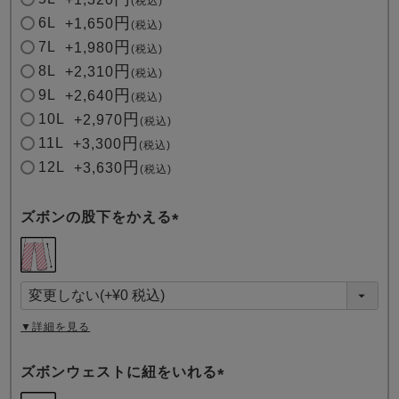
税込
6L
+
1,650
税込
7L
+
1,980
税込
8L
+
2,310
税込
9L
+
2,640
税込
10L
+
2,970
税込
11L
+
3,300
税込
12L
+
3,630
税込
ズボンの股下をかえる
(
必
須
)
▼詳細を見る
ズボンウェストに紐をいれる
(