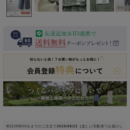
前開き
かぶり
スリーパー
目的別でさがす一覧はこちら
売れ筋ランキング
新着商品
- Item Ranking -
- New Arrival -
上着単品
作務衣
羽織・バスロ
すべての生地一覧はこちら
春
夏
秋
冬
ーブ
ボーイズパジャマ
ズボン単品
ガールズ長袖
ガールズ半袖
ワンピース
春
夏
秋
冬
すべてのキッ
明日
09時00分
までのご注文で
2026/08/22（土）
に
宅配便
でお届けし