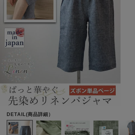
メンズパジャマ
上着単品
作務衣
胸がすけない
羽織・バスロ
体型別におすすめパジ
年齢別におすすめパジ
ルームウェア
会社概要
お買い物ガイド
安心の日本製
ーブ
ャマ
ャマ
サッカー/ちぢみ 楊
ニット/ストレッチ
起毛/フランネル
柳
ズボン単品
SDGsの取り組み
インナーウェア
生活雑貨
カタログギフト
春
夏
秋
冬
柄物
長袖
半袖
七分袖
ガールズパジャマ
すべてのメン
ズ
売れ筋ランキング
新着商品
パジャマ
- Item Ranking -
- New Arrival -