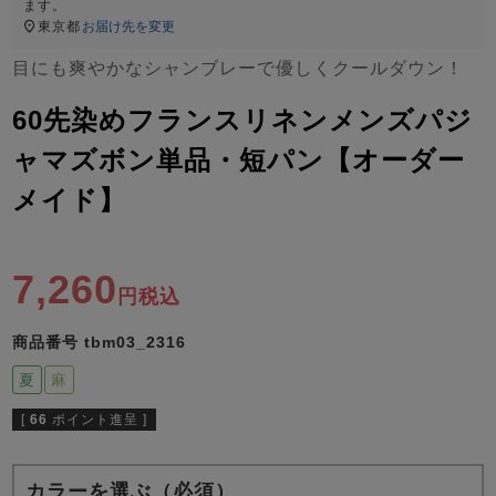
ズ
ます。
パジャマ
東京都
お届け先を変更
目にも爽やかなシャンブレーで優しくクールダウン！
ガールズ前開
ガールズかぶ
ボーイズ長袖
き
り
60先染めフランスリネンメンズパジ
ャマズボン単品・短パン【オーダー
メイド】
売れ筋ランキング
新着商品
- Item Ranking -
- New Arrival -
ボーイズ半袖
ボーイズ前開
ボーイズかぶ
き
り
7,260
すべての季節のパジャマ一覧はこちら
税込
商品番号
tbm03_2316
夏
麻
[
66
ポイント進呈 ]
ガールズ
上着
ガールズ
ズボ
ボーイズ
上着
ボーイズ
ズボ
単品
ン単品
単品
ン単品
カラーを選ぶ（必須）