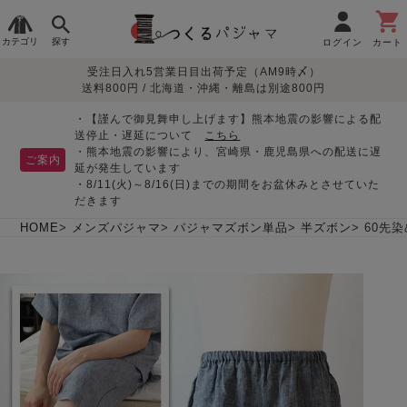
カテゴリ
探す
ログイン
カート
受注日入れ5営業日目出荷予定（AM9時〆）
季節で
生地で
目的別で
デザインで
はじめて
送料800円 / 北海道・沖縄・離島は別途800円
さがす
さがす
さがす
さがす
の方へ
レディースパジャマ
・【謹んで御見舞申し上げます】熊本地震の影響による配
送停止・遅延について
こちら
・熊本地震の影響により、宮崎県・鹿児島県への配送に遅
ご案内
延が発生しています
・8/11(火)～8/16(日)までの期間をお盆休みとさせていた
敏感肌用
入院・介護
つくるパジャマとは
胸が目立たない
夏パジャマ特集
迷ったら、まずはこの
だきます
パジャマ
パジャマ
パジャマ！
綿100%
リネン・麻
シルク/絹
長袖
半袖
七分袖
HOME
メンズパジャマ
パジャマズボン単品
半ズボン
60先
すべてのレデ
ィース
パジャマ
マタニティ
ペアで
お支払い・送料・配送
返品・交換について
眠れる作務衣特集
よくあるご質問
前開き
かぶり
ワンピース
パジャマ
そろえたい
について
オーガニック素材
ガーゼ
サテン織り
春
夏
秋
冬