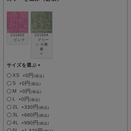
231602
231604
ピンク
グリー
ン ※廃
番
売れ筋ランキング
新着商品
×
- Item Ranking -
- New Arrival -
サイズを選ぶ
(
すべてのデザインのパジャマ一覧はこちら
XS
+
0
税込
必
S
+
0
税込
須
M
+
0
税込
)
L
+
0
税込
2L
+
330
税込
3L
+
660
税込
4L
+
990
税込
5L
+
1,320