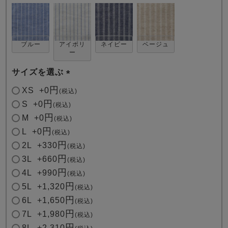
ブルー
アイボリ
ネイビー
ベージュ
ー
サイズを選ぶ
売れ筋ランキング
新着商品
(
XS
+
0
税込
- Item Ranking -
- New Arrival -
必
S
+
0
税込
須
M
+
0
税込
)
すべてのデザインのパジャマ一覧はこちら
L
+
0
税込
2L
+
330
税込
3L
+
660
税込
4L
+
990
税込
5L
+
1,320
税込
6L
+
1,650
税込
7L
+
1,980
税込
8L
+
2,310