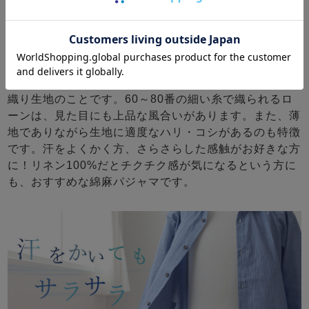
ローン織で軽やか、肌にはりつかない
から涼しい！
ローンとは、細番手の糸でやや粗めに織られた、薄い平
織り生地のことです。60～80番の細い糸で織られるロ
ーンは、見た目にも上品な風合いがあります。また、薄
地でありながら生地に適度なハリ・コシがあるのも特徴
です。汗をよくかく方、さらさらした感触がお好きな方
に！リネン100%だとチクチク感が気になるという方に
も、おすすめな綿麻パジャマです。