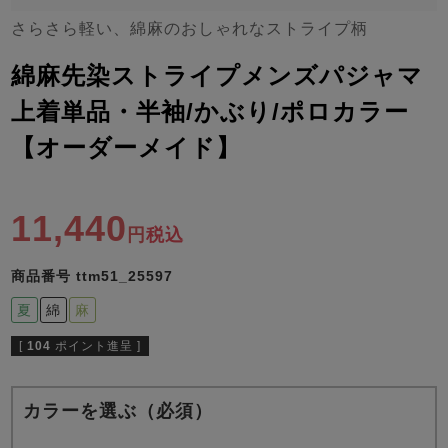
ズ
パジャマ
さらさら軽い、綿麻のおしゃれなストライプ柄
綿麻先染ストライプメンズパジャマ
ガールズ前開
ガールズかぶ
ボーイズ長袖
き
り
上着単品・半袖/かぶり/ポロカラー
【オーダーメイド】
売れ筋ランキング
新着商品
- Item Ranking -
- New Arrival -
11,440
ボーイズ半袖
ボーイズ前開
ボーイズかぶ
税込
き
り
すべての季節のパジャマ一覧はこちら
商品番号
ttm51_25597
夏
綿
麻
[
104
ポイント進呈 ]
ガールズ
上着
ガールズ
ズボ
ボーイズ
上着
ボーイズ
ズボ
カラーを選ぶ（必須）
単品
ン単品
単品
ン単品