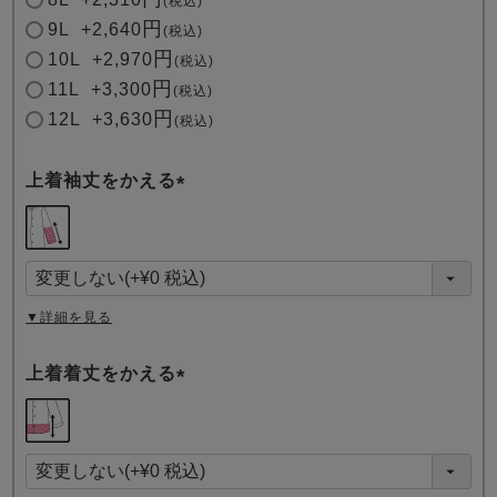
税込
9L
+
2,640
税込
10L
+
2,970
税込
11L
+
3,300
税込
12L
+
3,630
税込
上着袖丈をかえる
(
必
須
)
▼詳細を見る
上着着丈をかえる
(
必
須
)