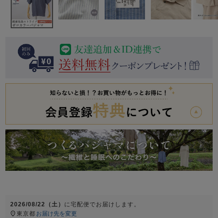
前開き
かぶり
スリーパー
目的別でさがす一覧はこちら
売れ筋ランキング
新着商品
- Item Ranking -
- New Arrival -
上着単品
作務衣
羽織・バスロ
すべての生地一覧はこちら
春
夏
秋
冬
ーブ
ボーイズパジャマ
ズボン単品
ガールズ長袖
ガールズ半袖
ワンピース
春
夏
秋
冬
2026/08/22（土）
に
宅配便
でお届けします。
すべてのキッ
東京都
お届け先を変更