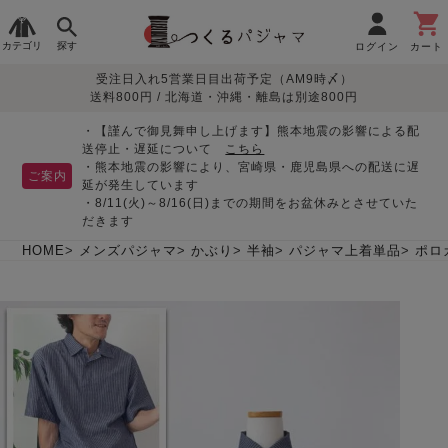
カテゴリ
探す
ログイン
カート
受注日入れ5営業日目出荷予定（AM9時〆）
季節で
生地で
目的別で
デザインで
はじめて
送料800円 / 北海道・沖縄・離島は別途800円
さがす
さがす
さがす
さがす
の方へ
レディースパジャマ
・【謹んで御見舞申し上げます】熊本地震の影響による配
送停止・遅延について
こちら
・熊本地震の影響により、宮崎県・鹿児島県への配送に遅
ご案内
延が発生しています
・8/11(火)～8/16(日)までの期間をお盆休みとさせていた
敏感肌用
入院・介護
つくるパジャマとは
胸が目立たない
夏パジャマ特集
迷ったら、まずはこの
だきます
パジャマ
パジャマ
パジャマ！
綿100%
リネン・麻
シルク/絹
長袖
半袖
七分袖
HOME
メンズパジャマ
かぶり
半袖
パジャマ上着単品
ポロ
すべてのレデ
ィース
パジャマ
マタニティ
ペアで
お支払い・送料・配送
返品・交換について
眠れる作務衣特集
よくあるご質問
前開き
かぶり
ワンピース
パジャマ
そろえたい
について
オーガニック素材
ガーゼ
サテン織り
春
夏
秋
冬