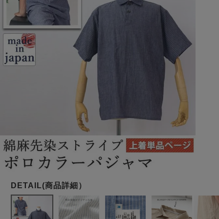
メンズパジャマ
上着単品
作務衣
胸がすけない
羽織・バスロ
体型別におすすめパジ
年齢別におすすめパジ
ルームウェア
会社概要
お買い物ガイド
安心の日本製
ーブ
ャマ
ャマ
サッカー/ちぢみ 楊
ニット/ストレッチ
起毛/フランネル
柳
ズボン単品
SDGsの取り組み
インナーウェア
生活雑貨
カタログギフト
春
夏
秋
冬
柄物
長袖
半袖
七分袖
ガールズパジャマ
すべてのメン
ズ
売れ筋ランキング
新着商品
パジャマ
- Item Ranking -
- New Arrival -