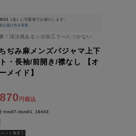
08/22（土）
に
宅配便
でお届けします。
都
お届け先を変更
番！清涼感あるシボ加工でべたつかない
ちぢみ麻メンズパジャマ上下
ト・長袖/前開き/襟なし 【オ
ーメイド】
,870
税込
号
ttm07-tbm01_16443
ポイント進呈 ]