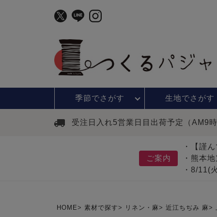
季節で
さがす
生地で
さがす
受注日入れ5営業日目出荷予定（AM9
・【謹ん
ご案内
・熊本地
・8/11
HOME
素材で探す
リネン・麻
近江ちぢみ 麻