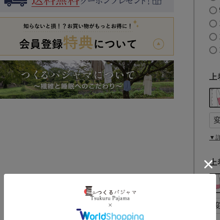
上
▼
上