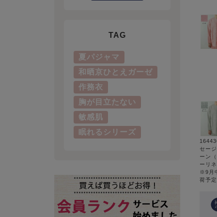
TAG
夏パジャマ
和晒京ひとえガーゼ
作務衣
胸が目立たない
敏感肌
眠れるシリーズ
1644
セージ
ーン（
ーリネ
※9月
荷予定