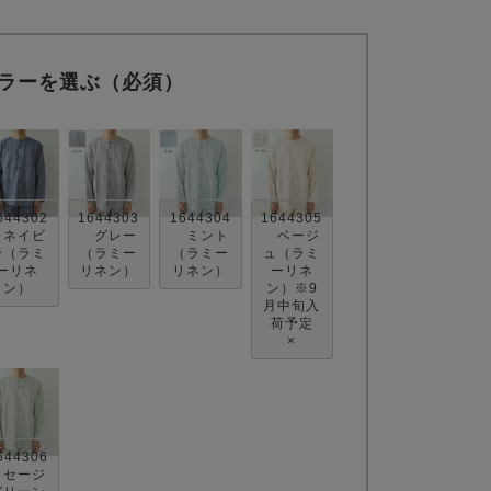
ラーを選ぶ（必須）
644302
1644303
1644304
1644305
ネイビ
グレー
ミント
ベージ
ー（ラミ
（ラミー
（ラミー
ュ（ラミ
ーリネ
リネン）
リネン）
ーリネ
ン）
ン）※9
月中旬入
荷予定
×
644306
セージ