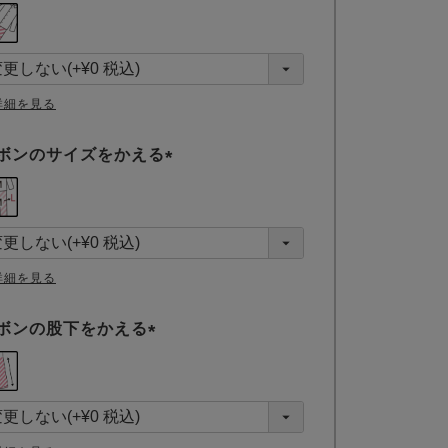
(
必
須
)
詳細を見る
ボンのサイズをかえる
(
必
須
)
詳細を見る
ボンの股下をかえる
(
必
須
)