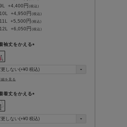
9L
+
4,400
税込
10L
+
4,950
税込
11L
+
5,500
税込
12L
+
6,050
税込
着袖丈をかえる
(
必
須
)
詳細を見る
着着丈をかえる
(
必
須
)