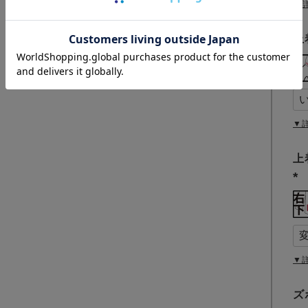
▼
上
▼
上
(
必
須
)
▼
ズ