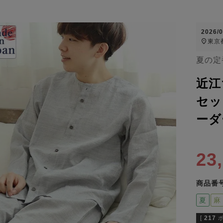
2026/
東京
夏の定
近江
セッ
ーダ
23
商品番
夏
麻
[
217