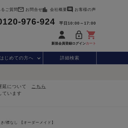
あるご質問
お問合せ
会社概要
お客様の声
0120-976-924
平日10:00～17:00
新規会員登録
ログイン
カート
はじめて
の方へ
詳細検索
・遅延について
こちら
しています
き/襟なし 【オーダーメイド】