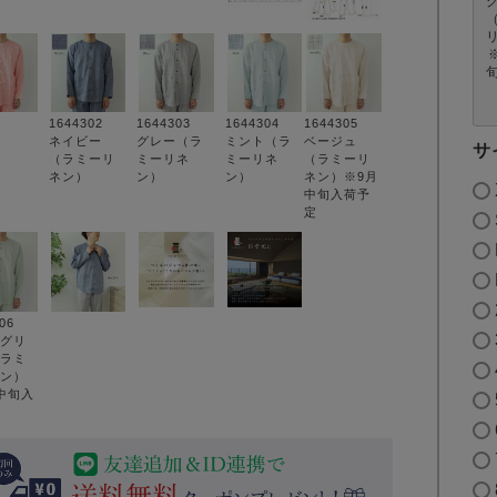
1644302
1644303
1644304
1644305
ネイビー
グレー（ラ
ミント（ラ
ベージュ
サ
（ラミーリ
ミーリネ
ミーリネ
（ラミーリ
ネン）
ン）
ン）
ネン）※9月
中旬入荷予
定
306
グリ
ラミ
ン）
中旬入