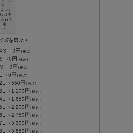
グリーン
（ラミー
リネン）
※9月中
旬入荷予
定
×
イズを選ぶ
(
XS
+
0
税込
必
S
+
0
税込
須
M
+
0
税込
)
L
+
0
税込
2L
+
550
税込
3L
+
1,100
税込
4L
+
1,650
税込
5L
+
2,200
税込
6L
+
2,750
税込
7L
+
3,300
税込
8L
+
3,850
税込