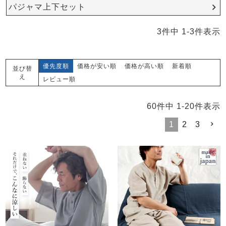
メンズパジャマ
パジャマ上下セット
上着単品
作務衣
胸がすけない
羽織・バスロ
体型別におすすめパジ
年齢別におすすめパジ
ルームウェア
会社概要
お買い物ガイド
安心の日本製
3
件中
1
-
3
件表示
ーブ
ャマ
ャマ
サッカー/ちぢみ 楊
ニット/ストレッチ
起毛/フランネル
優先度順
価格が安い順
価格が高い順
新着順
並び替
柳
え
レビュー順
ズボン単品
SDGsの取り組み
インナーウェア
生活雑貨
カタログギフト
60
件中
1
-
20
件表示
1
2
3
春
夏
秋
冬
柄物
長袖
半袖
七分袖
ガールズパジャマ
すべてのメン
ズ
売れ筋ランキング
新着商品
パジャマ
- Item Ranking -
- New Arrival -