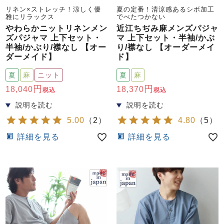
リネン×ストレッチ！涼しく優
夏の定番！清涼感あるシボ加工
雅にリラックス
でべたつかない
やわらかニットリネンメン
近江ちぢみ麻メンズパジャ
ズパジャマ 上下セット・
マ 上下セット・半袖/かぶ
半袖/かぶり/襟なし 【オー
り/襟なし 【オーダーメイ
ダーメイド】
ド】
夏
麻
ニット
夏
麻
18,040
18,370
税込
税込
5.00
（
2
）
4.80
（
5
）
詳細を見る
詳細を見る