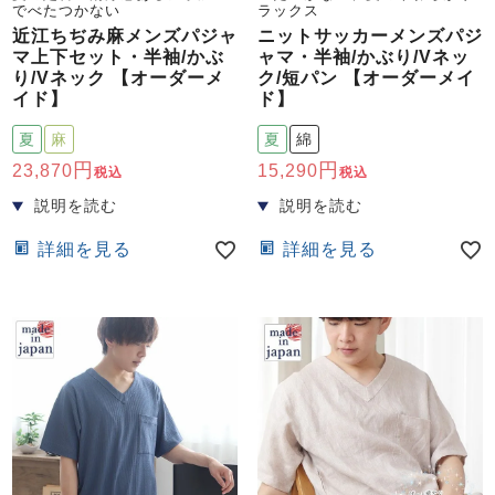
でべたつかない
ラックス
近江ちぢみ麻メンズパジャ
ニットサッカーメンズパジ
マ上下セット・半袖/かぶ
ャマ・半袖/かぶり/Vネッ
り/Vネック 【オーダーメ
ク/短パン 【オーダーメイ
イド】
ド】
夏
麻
夏
綿
23,870
15,290
税込
税込
詳細を見る
詳細を見る