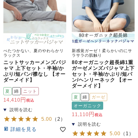
べたつかない、夏のやわらかリ
新感覚ガーゼ！柔らかいのにサ
ラックス
ラサラの肌触り
ニットサッカーメンズパジ
80オーガニック超長綿1重
ャマ 上下セット・半袖/か
ガーゼメンズパジャマ上下
ぶり/短パン/襟なし 【オー
セット・半袖/かぶり/短パ
ダーメイド】
ン/ヘンリーネック 【オー
ダーメイド】
夏
綿
ニット
夏
綿
ガーゼ
14,410
税込
オーガニック
11,110
税込
5.00
（
2
）
詳細を見る
5.00
（
1
）