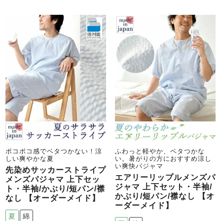
ズ
パジャマ
ガールズ前開
ガールズかぶ
ボーイズ長袖
き
り
売れ筋ランキング
新着商品
- Item Ranking -
- New Arrival -
ボーイズ半袖
ボーイズ前開
ボーイズかぶ
き
り
すべての季節のパジャマ一覧はこちら
ポコポコ感でベタつかない！涼
ふわっと軽やか、ベタつかな
しい爽やかな夏
い。暑がりの方におすすめ涼し
い爽快パジャマ
先染めサッカーストライプ
エアリーリップルメンズパ
メンズパジャマ 上下セッ
ジャマ 上下セット・半袖/
ト・半袖/かぶり/短パン/襟
かぶり/短パン/襟なし 【オ
ガールズ
上着
ガールズ
ズボ
ボーイズ
上着
ボーイズ
ズボ
なし 【オーダーメイド】
単品
ン単品
単品
ン単品
ーダーメイド】
夏
綿