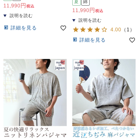
夏
綿
11,990
税込
11,990
税込
詳細を見る
4.00
（
1
）
詳細を見る
売れ筋ランキング
新着商品
- Item Ranking -
- New Arrival -
すべてのデザインのパジャマ一覧はこちら