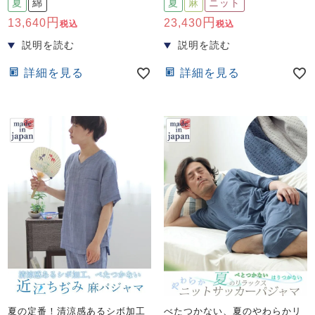
夏
綿
夏
麻
ニット
13,640
23,430
税込
税込
詳細を見る
詳細を見る
夏の定番！清涼感あるシボ加工
べたつかない、夏のやわらかリ