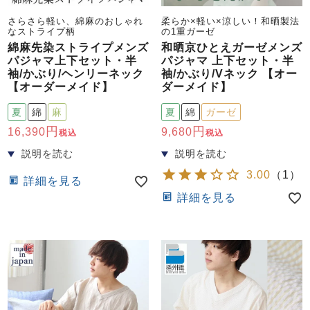
さらさら軽い、綿麻のおしゃれ
柔らか×軽い×涼しい！和晒製法
なストライプ柄
の1重ガーゼ
綿麻先染ストライプメンズ
和晒京ひとえガーゼメンズ
パジャマ上下セット・半
パジャマ 上下セット・半
袖/かぶり/ヘンリーネック
袖/かぶり/Vネック 【オー
【オーダーメイド】
ダーメイド】
夏
綿
麻
夏
綿
ガーゼ
16,390
9,680
税込
税込
3.00
（
1
）
詳細を見る
詳細を見る