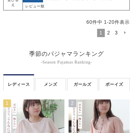
え
レビュー順
60
件中
1
-
20
件表示
1
2
3
季節のパジャマランキング
-Season Pajamas Ranking-
レディース
メンズ
ガールズ
ボーイズ
1
2