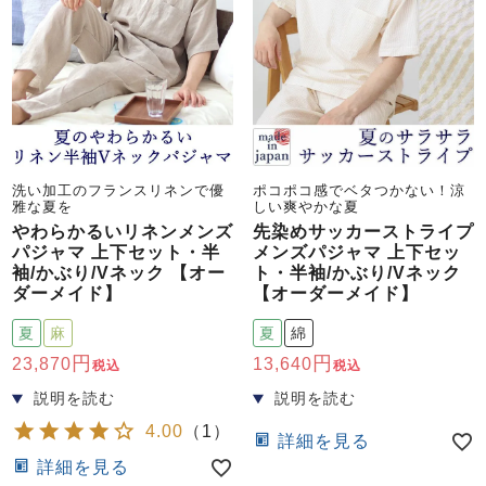
洗い加工のフランスリネンで優
ポコポコ感でベタつかない！涼
雅な夏を
しい爽やかな夏
やわらかるいリネンメンズ
先染めサッカーストライプ
パジャマ 上下セット・半
メンズパジャマ 上下セッ
袖/かぶり/Vネック 【オー
ト・半袖/かぶり/Vネック
ダーメイド】
【オーダーメイド】
夏
麻
夏
綿
23,870
13,640
税込
税込
4.00
（
1
）
詳細を見る
詳細を見る