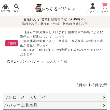
カテゴリ
探す
ログイン
カート
受注日入れ5営業日目出荷予定（AM9時〆）
季節で
生地で
目的別で
デザインで
はじめて
送料800円 / 北海道・沖縄・離島は別途800円
さがす
さがす
さがす
さがす
の方へ
レディースパジャマ
・【謹んで御見舞申し上げます】熊本地震の影響による配
送停止・遅延について
こちら
・熊本地震の影響により、宮崎県・鹿児島県への配送に遅
ご案内
延が発生しています
・8/11(火)～8/16(日)までの期間をお盆休みとさせていた
敏感肌用
入院・介護
つくるパジャマとは
胸が目立たない
夏パジャマ特集
迷ったら、まずはこの
だきます
パジャマ
パジャマ
パジャマ！
綿100%
リネン・麻
シルク/絹
長袖
半袖
七分袖
HOME
メンズパジャマ
かぶり
半袖
すべてのレデ
ィース
パジャマ
3
件中
1
-
3
件表示
マタニティ
ペアで
お支払い・送料・配送
返品・交換について
眠れる作務衣特集
よくあるご質問
前開き
かぶり
ワンピース
パジャマ
そろえたい
について
ワンピース・スリーパー
オーガニック素材
ガーゼ
サテン織り
春
夏
秋
冬
パジャマ上着単品