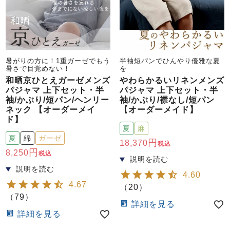
前開き
かぶり
スリーパー
目的別でさがす一覧はこちら
売れ筋ランキング
新着商品
- Item Ranking -
- New Arrival -
上着単品
暑がりの方に！1重ガーゼでもう
半袖短パンでひんやり優雅な夏
暑さで目覚めない！
を
作務衣
羽織・バスロ
すべての生地一覧はこちら
春
夏
秋
冬
ーブ
和晒京ひとえガーゼメンズ
やわらかるいリネンメンズ
ボーイズパジャマ
パジャマ 上下セット・半
パジャマ 上下セット・半
袖/かぶり/短パン/ヘンリー
袖/かぶり/襟なし/短パン
ネック 【オーダーメイ
【オーダーメイド】
ド】
ズボン単品
夏
麻
夏
綿
ガーゼ
18,370
税込
8,250
税込
4.60
4.67
（
20
）
（
79
）
ガールズ長袖
ガールズ半袖
ワンピース
詳細を見る
詳細を見る
春
夏
秋
冬
すべてのキッ