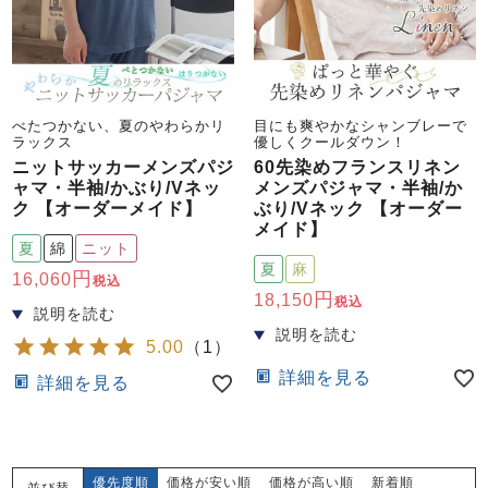
べたつかない、夏のやわらかリ
目にも爽やかなシャンブレーで
ラックス
優しくクールダウン！
ニットサッカーメンズパジ
60先染めフランスリネン
ャマ・半袖/かぶり/Vネッ
メンズパジャマ・半袖/か
ク 【オーダーメイド】
ぶり/Vネック 【オーダー
メイド】
夏
綿
ニット
夏
麻
16,060
税込
18,150
税込
5.00
（
1
）
詳細を見る
詳細を見る
優先度順
価格が安い順
価格が高い順
新着順
並び替