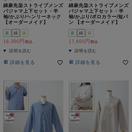
綿麻先染ストライプメンズ
綿麻先染ストライプメンズ
パジャマ上下セット・半
パジャマ上下セット・半
袖/かぶり/ヘンリーネック
袖/かぶり/ポロカラー/短パ
【オーダーメイド】
ン 【オーダーメイド】
夏
綿
麻
夏
綿
麻
16,390
17,600
税込
税込
詳細を見る
詳細を見る