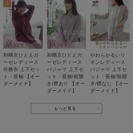
前開き
かぶり
スリーパー
3
4
5
目的別でさがす一覧はこちら
売れ筋ランキング
新着商品
- Item Ranking -
- New Arrival -
上着単品
作務衣
羽織・バスロ
すべての生地一覧はこちら
春
夏
秋
冬
ーブ
ボーイズパジャマ
和晒京ひとえガ
和晒京ひとえガ
やわらかるいリ
ーゼレディース
ーゼレディース
ネンレディース
作務衣 上下セッ
パジャマ 上下セ
パジャマ 上下セ
ズボン単品
ト・長袖 【オー
ット・長袖/前開
ット・長袖/前開
ダーメイド】
き/襟あり 【オー
き/襟なし 【オー
ダーメイド】
ダーメイド】
もっと見る
ガールズ長袖
ガールズ半袖
ワンピース
春
夏
秋
冬
すべてのキッ