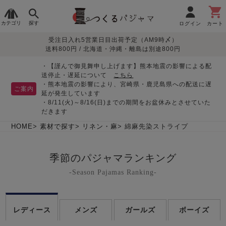
カテゴリ
探す
ログイン
カート
受注日入れ5営業日目出荷予定（AM9時〆）
季節で
生地で
目的別で
デザインで
はじめて
送料800円 / 北海道・沖縄・離島は別途800円
さがす
さがす
さがす
さがす
の方へ
レディースパジャマ
・【謹んで御見舞申し上げます】熊本地震の影響による配
送停止・遅延について
こちら
・熊本地震の影響により、宮崎県・鹿児島県への配送に遅
ご案内
延が発生しています
・8/11(火)～8/16(日)までの期間をお盆休みとさせていた
敏感肌用
入院・介護
つくるパジャマとは
胸が目立たない
夏パジャマ特集
迷ったら、まずはこの
だきます
パジャマ
パジャマ
パジャマ！
綿100%
リネン・麻
シルク/絹
長袖
半袖
七分袖
HOME
素材で探す
リネン・麻
綿麻先染ストライプ
すべてのレデ
ィース
季節のパジャマランキング
パジャマ
-Season Pajamas Ranking-
マタニティ
ペアで
お支払い・送料・配送
返品・交換について
眠れる作務衣特集
よくあるご質問
前開き
かぶり
ワンピース
パジャマ
そろえたい
について
オーガニック素材
ガーゼ
サテン織り
レディース
メンズ
ガールズ
ボーイズ
春
夏
秋
冬