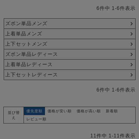
ズ
パジャマ
6
件中
1
-
6
件表示
ズボン単品メンズ
ガールズ前開
ガールズかぶ
ボーイズ長袖
き
り
上着単品メンズ
上下セットメンズ
ズボン単品レディース
売れ筋ランキング
新着商品
- Item Ranking -
- New Arrival -
上着単品レディース
ボーイズ半袖
ボーイズ前開
ボーイズかぶ
上下セットレディース
き
り
すべての季節のパジャマ一覧はこちら
6
件中
1
-
6
件表示
優先度順
価格が安い順
価格が高い順
新着順
並び替
え
レビュー順
ガールズ
上着
ガールズ
ズボ
ボーイズ
上着
ボーイズ
ズボ
単品
ン単品
単品
ン単品
11
件中
1
-
11
件表示