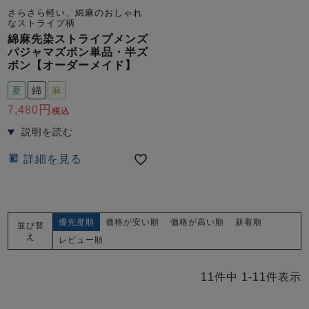
さらさら軽い、綿麻のおしゃれ
なストライプ柄
綿麻先染ストライプメンズ
パジャマズボン単品・半ズ
ボン【オーダーメイド】
夏
綿
麻
7,480
税込
詳細を見る
優先度順
価格が安い順
価格が高い順
新着順
並び替
え
レビュー順
11
件中
1
-
11
件表示