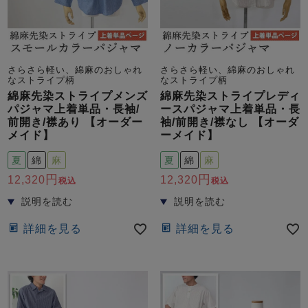
さらさら軽い、綿麻のおしゃれ
さらさら軽い、綿麻のおしゃれ
なストライプ柄
なストライプ柄
綿麻先染ストライプメンズ
綿麻先染ストライプレディ
パジャマ上着単品・長袖/
ースパジャマ上着単品・長
前開き/襟あり 【オーダー
袖/前開き/襟なし 【オーダ
メイド】
ーメイド】
夏
綿
麻
夏
綿
麻
12,320
12,320
税込
税込
詳細を見る
詳細を見る