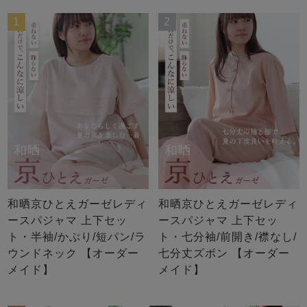
メンズパジャマ
上着単品
1
2
作務衣
胸がすけない
羽織・バスロ
体型別におすすめパジ
年齢別におすすめパジ
ルームウェア
会社概要
お買い物ガイド
安心の日本製
ーブ
ャマ
ャマ
サッカー/ちぢみ 楊
ニット/ストレッチ
起毛/フランネル
柳
ズボン単品
SDGsの取り組み
インナーウェア
生活雑貨
カタログギフト
和晒京ひとえガーゼレディ
和晒京ひとえガーゼレディ
春
夏
秋
冬
柄物
長袖
半袖
七分袖
ースパジャマ 上下セッ
ースパジャマ 上下セッ
ガールズパジャマ
ト・半袖/かぶり/短パン/ラ
ト・七分袖/前開き/襟なし/
ウンドネック 【オーダー
七分丈ズボン 【オーダー
すべてのメン
ズ
売れ筋ランキング
新着商品
メイド】
メイド】
パジャマ
- Item Ranking -
- New Arrival -