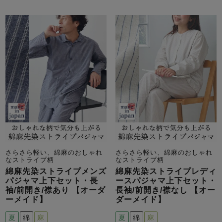
売れ筋ランキング
新着商品
- Item Ranking -
- New Arrival -
すべてのデザインのパジャマ一覧はこちら
さらさら軽い、綿麻のおしゃれ
さらさら軽い、綿麻のおしゃれ
なストライプ柄
なストライプ柄
綿麻先染ストライプメンズ
綿麻先染ストライプレディ
パジャマ上下セット・長
ースパジャマ上下セット・
袖/前開き/襟あり 【オーダ
長袖/前開き/襟なし 【オー
ーメイド】
ダーメイド】
夏
綿
麻
夏
綿
麻