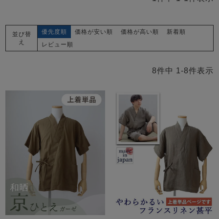
メンズパジャマ
上着単品
作務衣
胸がすけない
羽織・バスロ
体型別におすすめパジ
年齢別におすすめパジ
ルームウェア
会社概要
お買い物ガイド
安心の日本製
優先度順
価格が安い順
価格が高い順
新着順
並び替
ーブ
ャマ
ャマ
え
レビュー順
サッカー/ちぢみ 楊
ニット/ストレッチ
起毛/フランネル
柳
8
件中
1
-
8
件表示
ズボン単品
SDGsの取り組み
インナーウェア
生活雑貨
カタログギフト
春
夏
秋
冬
柄物
長袖
半袖
七分袖
ガールズパジャマ
すべてのメン
ズ
売れ筋ランキング
新着商品
パジャマ
- Item Ranking -
- New Arrival -