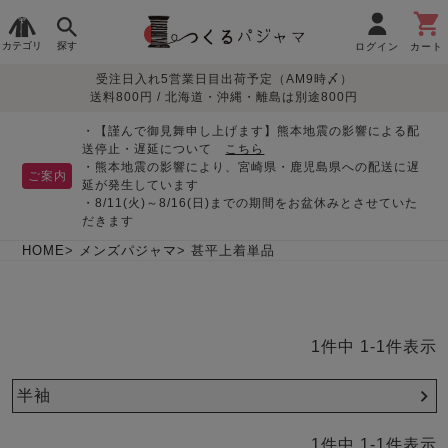
カテゴリ
探す
ログイン
カート
受注日入れ5営業日目出荷予定（AM9時〆）
季節で
生地で
目的別で
デザインで
はじめて
送料800円 / 北海道・沖縄・離島は別途800円
さがす
さがす
さがす
さがす
の方へ
レディースパジャマ
・【謹んで御見舞申し上げます】熊本地震の影響による配
送停止・遅延について
こちら
・熊本地震の影響により、宮崎県・鹿児島県への配送に遅
ご案内
延が発生しています
・8/11(火)～8/16(日)までの期間をお盆休みとさせていた
敏感肌用
入院・介護
つくるパジャマとは
胸が目立たない
夏パジャマ特集
迷ったら、まずはこの
だきます
パジャマ
パジャマ
パジャマ！
綿100%
リネン・麻
シルク/絹
長袖
半袖
七分袖
HOME
メンズパジャマ
甚平上着単品
すべてのレデ
ィース
パジャマ
1
件中
1
-
1
件表示
マタニティ
ペアで
お支払い・送料・配送
返品・交換について
眠れる作務衣特集
よくあるご質問
前開き
かぶり
ワンピース
パジャマ
そろえたい
について
半袖
オーガニック素材
ガーゼ
サテン織り
春
夏
秋
冬
1
件中
1
-
1
件表示