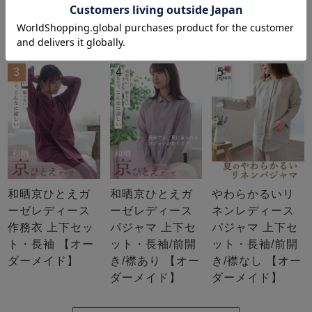
ウンドネック 【オーダー
七分丈ズボン 【オーダー
メイド】
メイド】
3
4
5
和晒京ひとえガ
和晒京ひとえガ
やわらかるいリ
ーゼレディース
ーゼレディース
ネンレディース
作務衣 上下セッ
パジャマ 上下セ
パジャマ 上下セ
ト・長袖 【オー
ット・長袖/前開
ット・長袖/前開
ダーメイド】
き/襟あり 【オー
き/襟なし 【オー
ダーメイド】
ダーメイド】