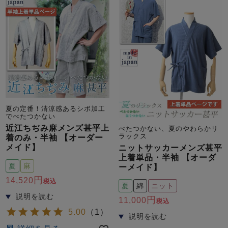
売れ筋ランキング
新着商品
- Item Ranking -
- New Arrival -
夏の定番！清涼感あるシボ加工
でべたつかない
近江ちぢみ麻メンズ甚平上
べたつかない、夏のやわらかリ
すべてのデザインのパジャマ一覧はこちら
ラックス
着のみ・半袖 【オーダー
メイド】
ニットサッカーメンズ甚平
上着単品・半袖 【オーダ
夏
麻
ーメイド】
14,520
税込
夏
綿
ニット
11,000
税込
5.00
（
1
）