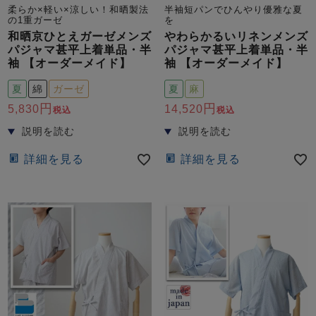
前開き
かぶり
スリーパー
柔らか×軽い×涼しい！和晒製法
半袖短パンでひんやり優雅な夏
の1重ガーゼ
を
目的別でさがす一覧はこちら
売れ筋ランキング
新着商品
和晒京ひとえガーゼメンズ
やわらかるいリネンメンズ
- Item Ranking -
- New Arrival -
パジャマ甚平上着単品・半
パジャマ甚平上着単品・半
袖 【オーダーメイド】
袖 【オーダーメイド】
上着単品
夏
綿
ガーゼ
夏
麻
作務衣
羽織・バスロ
すべての生地一覧はこちら
春
夏
秋
冬
ーブ
5,830
14,520
税込
税込
ボーイズパジャマ
詳細を見る
詳細を見る
ズボン単品
ガールズ長袖
ガールズ半袖
ワンピース
春
夏
秋
冬
すべてのキッ