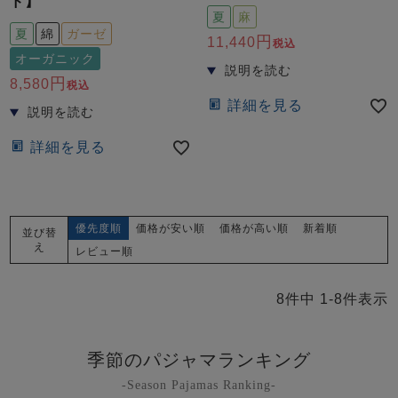
ド】
夏
麻
夏
綿
ガーゼ
11,440
税込
オーガニック
8,580
税込
詳細を見る
詳細を見る
優先度順
価格が安い順
価格が高い順
新着順
並び替
え
レビュー順
8
件中
1
-
8
件表示
季節のパジャマランキング
-Season Pajamas Ranking-