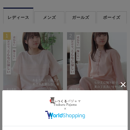
レディース
メンズ
ガールズ
ボーイズ
1
2
和晒京ひとえガーゼレディ
和晒京ひとえガーゼレディ
ースパジャマ 上下セッ
ースパジャマ 上下セッ
ト・半袖/かぶり/短パン/ラ
ト・七分袖/前開き/襟なし/