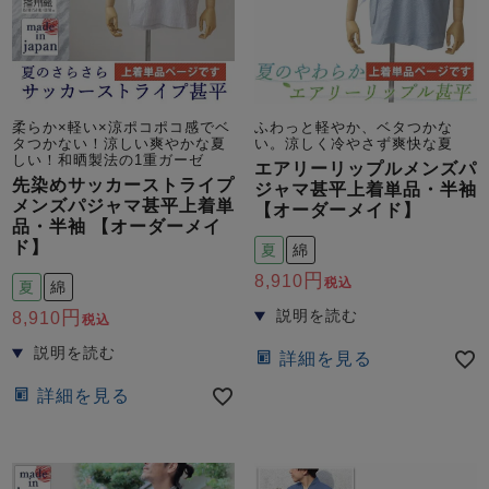
ズ
パジャマ
ガールズ前開
ガールズかぶ
ボーイズ長袖
き
り
柔らか×軽い×涼ポコポコ感でベ
ふわっと軽やか、ベタつかな
タつかない！涼しい爽やかな夏
い。涼しく冷やさず爽快な夏
しい！和晒製法の1重ガーゼ
エアリーリップルメンズパ
先染めサッカーストライプ
ジャマ甚平上着単品・半袖
売れ筋ランキング
新着商品
メンズパジャマ甚平上着単
【オーダーメイド】
- Item Ranking -
- New Arrival -
品・半袖 【オーダーメイ
ド】
夏
綿
ボーイズ半袖
ボーイズ前開
ボーイズかぶ
き
り
8,910
税込
夏
綿
すべての季節のパジャマ一覧はこちら
8,910
税込
詳細を見る
詳細を見る
ガールズ
上着
ガールズ
ズボ
ボーイズ
上着
ボーイズ
ズボ
単品
ン単品
単品
ン単品