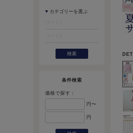
検索
条件検索
価格で探す：
円〜
円