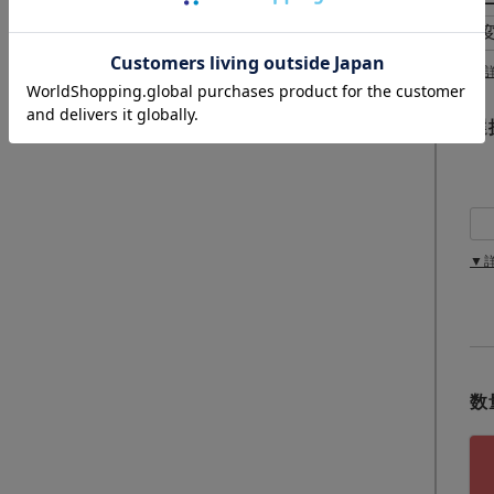
須
)
▼
選
▼