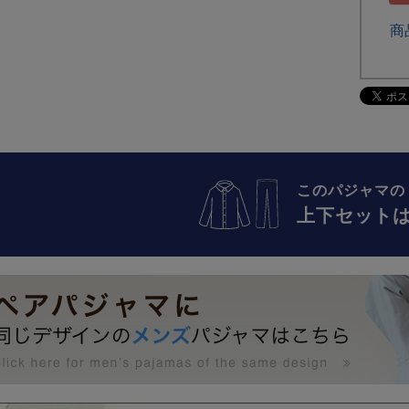
商
このパジャマの
上下セット