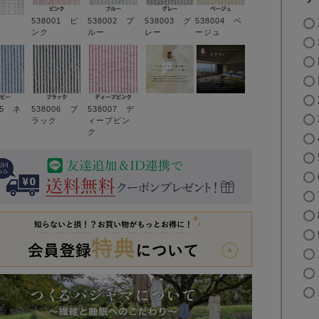
538001 ピ
538002 ブ
538003 グ
538004 ベ
ンク
ルー
レー
ージュ
05 ネ
538006 ブ
538007 デ
ラック
ィープピン
ク