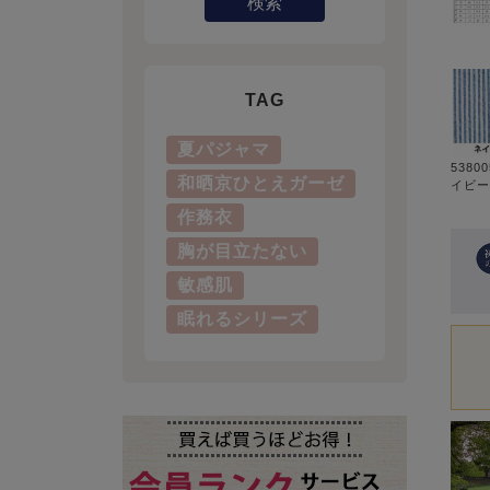
検索
TAG
夏パジャマ
5380
和晒京ひとえガーゼ
イビー
作務衣
胸が目立たない
敏感肌
眠れるシリーズ