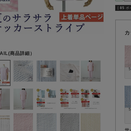
[
85
ポ
カ
5
5
サ