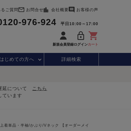
あるご質問
お問合せ
会社概要
お客様の声
0120-976-924
平日10:00～17:00
新規会員登録
ログイン
カート
はじめて
の方へ
詳細検索
・遅延について
こちら
しています
着単品・半袖/かぶり/Vネック 【オーダーメイ