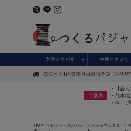
季節で
さがす
生地で
さがす
受注日入れ5営業日目出荷予定（AM9
・【謹ん
ご案内
・熊本地
・8/11
HOM
レディースパジャ
パジャマ上着単
E
マ
品
袖