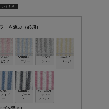
イント進呈 ]
ラーを選ぶ（必須）
38001
538002
538003
538004
ピンク
ブルー
グレー
ベージ
ュ
38005
538006
538007
ネイビ
ブラッ
ディー
ー
ク
プピンク
イズを選ぶ