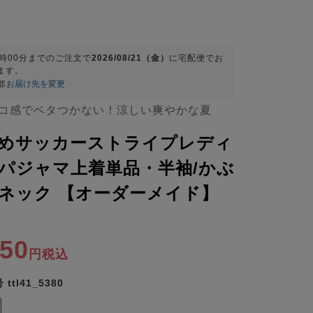
9時00分
までのご注文で
2026/08/21（金）
に
宅配便
でお
ます。
都
お届け先を変更
コ感でベタつかない！涼しい爽やかな夏
めサッカーストライプレディ
パジャマ上着単品・半袖/かぶ
Vネック 【オーダーメイド】
350
税込
号
ttl41_5380