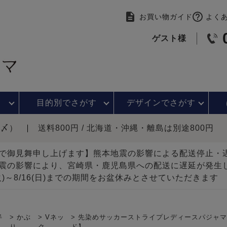
お買い物ガイド
よく
ゲスト様
目的別で
さがす
デザインで
さがす
時〆）
送料800円 / 北海道・沖縄・離島は別途800円
で御見舞申し上げます】熊本地震の影響による配送停止
震の影響により、宮崎県・鹿児島県への配送に遅延が発生
(火)～8/16(日)までの期間をお盆休みとさせていただきます
半
かぶ
Vネッ
先染めサッカーストライプレディースパジャマ上
り
ク
ド】