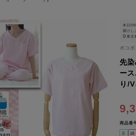
本日
0
届けし
東京
ポコポ
先染
ース
り/
9,
商品番
夏
綿