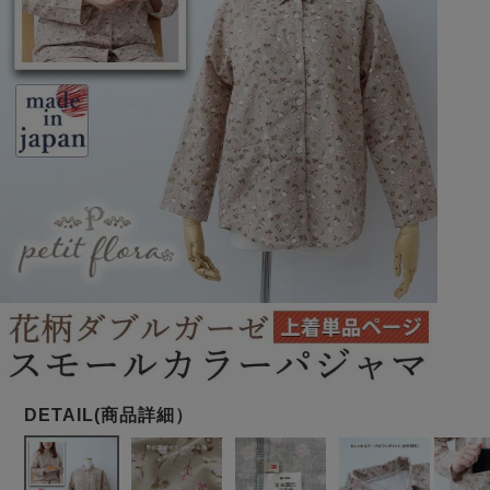
メンズパジャマ
上着単品
作務衣
胸がすけない
羽織・バスロ
体型別におすすめパジ
年齢別におすすめパジ
ルームウェア
会社概要
お買い物ガイド
安心の日本製
ーブ
ャマ
ャマ
サッカー/ちぢみ 楊
ニット/ストレッチ
起毛/フランネル
柳
ズボン単品
SDGsの取り組み
インナーウェア
生活雑貨
カタログギフト
春
夏
秋
冬
柄物
長袖
半袖
七分袖
ガールズパジャマ
すべてのメン
ズ
売れ筋ランキング
新着商品
パジャマ
- Item Ranking -
- New Arrival -