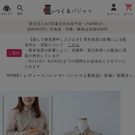
カテゴリ
探す
ログイン
カート
受注日入れ5営業日目出荷予定（AM9時〆）
季節で
生地で
目的別で
デザインで
はじめて
送料800円 / 北海道・沖縄・離島は別途800円
さがす
さがす
さがす
さがす
の方へ
レディースパジャマ
・【謹んで御見舞申し上げます】熊本地震の影響による配
送停止・遅延について
こちら
・熊本地震の影響により、宮崎県・鹿児島県への配送に遅
ご案内
延が発生しています
・8/11(火)～8/16(日)までの期間をお盆休みとさせていた
敏感肌用
入院・介護
つくるパジャマとは
胸が目立たない
夏パジャマ特集
迷ったら、まずはこの
だきます
パジャマ
パジャマ
パジャマ！
綿100%
リネン・麻
シルク/絹
長袖
半袖
七分袖
HOME
レディースパジャマ
パジャマ上着単品
長袖
前開き
すべてのレデ
ィース
パジャマ
マタニティ
ペアで
お支払い・送料・配送
返品・交換について
眠れる作務衣特集
よくあるご質問
前開き
かぶり
ワンピース
パジャマ
そろえたい
について
オーガニック素材
ガーゼ
サテン織り
春
夏
秋
冬