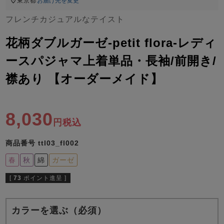
ズ
東京都
お届け先を変更
パジャマ
フレンチカジュアルなテイスト
花柄ダブルガーゼ-petit flora-レディ
ガールズ前開
ガールズかぶ
ボーイズ長袖
き
り
ースパジャマ上着単品・長袖/前開き/
襟あり 【オーダーメイド】
売れ筋ランキング
新着商品
- Item Ranking -
- New Arrival -
8,030
ボーイズ半袖
ボーイズ前開
ボーイズかぶ
税込
き
り
すべての季節のパジャマ一覧はこちら
商品番号
ttl03_fl002
春
秋
綿
ガーゼ
[
73
ポイント進呈 ]
ガールズ
上着
ガールズ
ズボ
ボーイズ
上着
ボーイズ
ズボ
単品
ン単品
単品
ン単品
カラーを選ぶ（必須）