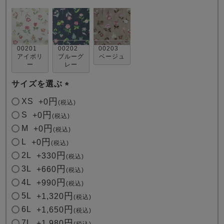
00201
00202
00203
アイボリ
ブルーグ
ベージュ
ー
レー
サイズを選ぶ
売れ筋ランキング
新着商品
- Item Ranking -
- New Arrival -
(
XS
+
0
税込
必
S
+
0
税込
須
M
すべてのデザインのパジャマ一覧はこちら
+
0
税込
)
L
+
0
税込
2L
+
330
税込
3L
+
660
税込
4L
+
990
税込
5L
+
1,320
税込
6L
+
1,650
税込
7L
+
1,980
税込