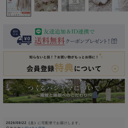
前開き
かぶり
スリーパー
目的別でさがす一覧はこちら
売れ筋ランキング
新着商品
- Item Ranking -
- New Arrival -
上着単品
作務衣
羽織・バスロ
すべての生地一覧はこちら
春
夏
秋
冬
ーブ
ボーイズパジャマ
ズボン単品
ガールズ長袖
ガールズ半袖
ワンピース
春
夏
秋
冬
2026/08/22（土）
に
宅配便
でお届けします。
すべてのキッ