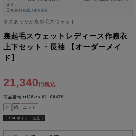
ズ
ます。
パジャマ
東京都
お届け先を変更
冬のあったか裏起毛スウェット
ガールズ前開
ガールズかぶ
ボーイズ長袖
き
り
裏起毛スウェットレディース作務衣
上下セット・長袖 【オーダーメイ
売れ筋ランキング
新着商品
ド】
- Item Ranking -
- New Arrival -
ボーイズ半袖
ボーイズ前開
ボーイズかぶ
き
り
21,340
すべての季節のパジャマ一覧はこちら
税込
商品番号
ttl28-tbl01_00479
冬
綿
ニット
[
194
ポイント進呈 ]
ガールズ
上着
ガールズ
ズボ
ボーイズ
上着
ボーイズ
ズボ
単品
ン単品
単品
ン単品