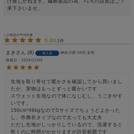
け致しかねます。繊維製品の為、+1％の誤差はご了
承下さいませ。
5.00
2
まき
8
神奈川県
50代
女性
購入者
投稿日
2024/12/05
生地を取り寄せて暖かさを確認してから買いまし
たが、実物はもっとずっと暖かいです

スウェット生地なので体になじむし、うごきやす
いです。

150cm*46kgなのでSサイズでちょうどよかった
し、作務衣タイプなので太っても大丈夫

ただし生地がしっかりしているので、洗濯すると