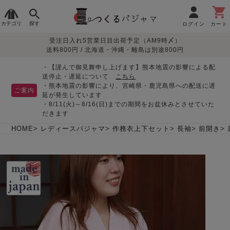
カテゴリ
探す
ログイン
カート
受注日入れ5営業日目出荷予定（AM9時〆）
季節で
生地で
目的別で
デザインで
はじめて
送料800円 / 北海道・沖縄・離島は別途800円
さがす
さがす
さがす
さがす
の方へ
レディースパジャマ
・【謹んで御見舞申し上げます】熊本地震の影響による配
送停止・遅延について
こちら
・熊本地震の影響により、宮崎県・鹿児島県への配送に遅
ご案内
延が発生しています
・8/11(火)～8/16(日)までの期間をお盆休みとさせていた
敏感肌用
入院・介護
つくるパジャマとは
胸が目立たない
夏パジャマ特集
迷ったら、まずはこの
だきます
パジャマ
パジャマ
パジャマ！
綿100%
リネン・麻
シルク/絹
長袖
半袖
七分袖
HOME
レディースパジャマ
作務衣上下セット
長袖
前開き
すべてのレデ
ィース
パジャマ
マタニティ
ペアで
お支払い・送料・配送
返品・交換について
眠れる作務衣特集
よくあるご質問
前開き
かぶり
ワンピース
パジャマ
そろえたい
について
オーガニック素材
ガーゼ
サテン織り
春
夏
秋
冬