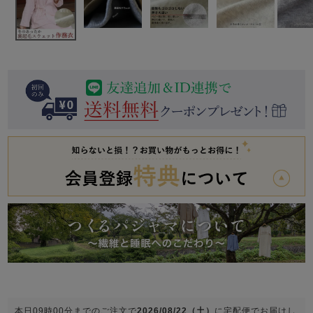
前開き
かぶり
スリーパー
目的別でさがす一覧はこちら
売れ筋ランキング
新着商品
- Item Ranking -
- New Arrival -
上着単品
作務衣
羽織・バスロ
すべての生地一覧はこちら
春
夏
秋
冬
ーブ
ボーイズパジャマ
ズボン単品
ガールズ長袖
ガールズ半袖
ワンピース
春
夏
秋
冬
すべてのキッ
本日
09時00分
までのご注文で
2026/08/22（土）
に
宅配便
でお届けし