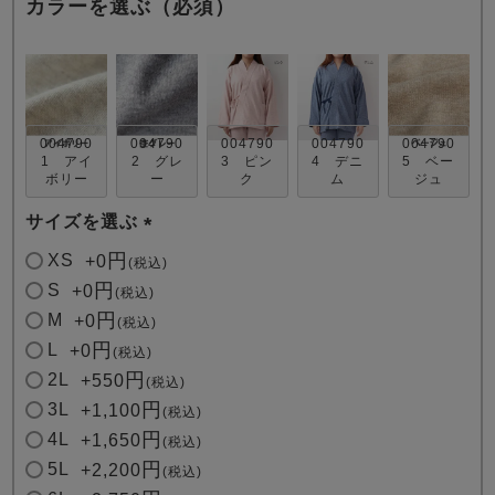
カラーを選ぶ（必須）
004790
004790
004790
004790
004790
1 アイ
2 グレ
3 ピン
4 デニ
5 ベー
ボリー
ー
ク
ム
ジュ
売れ筋ランキング
新着商品
- Item Ranking -
- New Arrival -
サイズを選ぶ
(
XS
+
0
税込
必
すべてのデザインのパジャマ一覧はこちら
S
+
0
税込
須
M
+
0
税込
)
L
+
0
税込
2L
+
550
税込
3L
+
1,100
税込
4L
+
1,650
税込
5L
+
2,200
税込