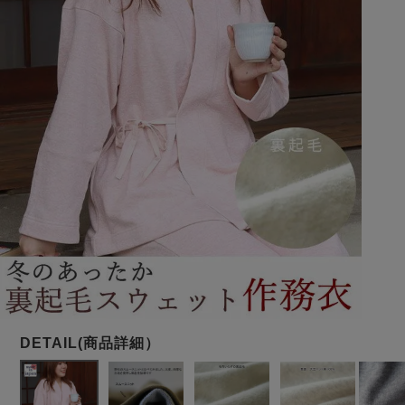
メンズパジャマ
上着単品
作務衣
胸がすけない
羽織・バスロ
体型別におすすめパジ
年齢別におすすめパジ
ルームウェア
会社概要
お買い物ガイド
安心の日本製
ーブ
ャマ
ャマ
サッカー/ちぢみ 楊
ニット/ストレッチ
起毛/フランネル
柳
ズボン単品
SDGsの取り組み
インナーウェア
生活雑貨
カタログギフト
春
夏
秋
冬
柄物
長袖
半袖
七分袖
ガールズパジャマ
すべてのメン
ズ
売れ筋ランキング
新着商品
パジャマ
- Item Ranking -
- New Arrival -