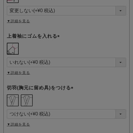
必
須
)
▼詳細を見る
上着袖にゴムを入れる
(
必
須
)
▼詳細を見る
切羽(胸元に留め具)をつける
(
必
須
)
▼詳細を見る