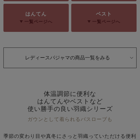
前開き
かぶり
スリーパー
目的別でさがす一覧はこちら
はんてん
ベスト
売れ筋ランキング
新着商品
- Item Ranking -
- New Arrival -
一覧ページへ
一覧ページへ
上着単品
作務衣
羽織・バスロ
すべての生地一覧はこちら
春
夏
秋
冬
ーブ
ボーイズパジャマ
レディースパジャマの商品一覧をみる
ズボン単品
体温調節に便利な
はんてんやベストなど
使い勝手の良い羽織シリーズ
ガウンとして着られるバスローブも
ガールズ長袖
ガールズ半袖
ワンピース
春
夏
秋
冬
すべてのキッ
季節の変わり目や真冬にさっと羽織っていただける便利