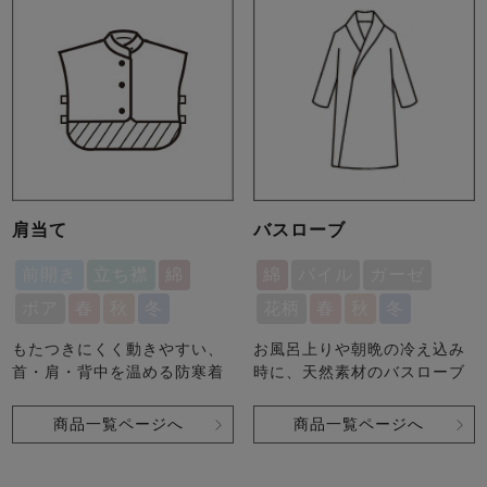
肩当て
バスローブ
前開き
立ち襟
綿
綿
パイル
ガーゼ
ボア
春
秋
冬
花柄
春
秋
冬
もたつきにくく動きやすい、
お風呂上りや朝晩の冷え込み
首・肩・背中を温める防寒着
時に、天然素材のバスローブ
商品一覧ページへ
商品一覧ページへ