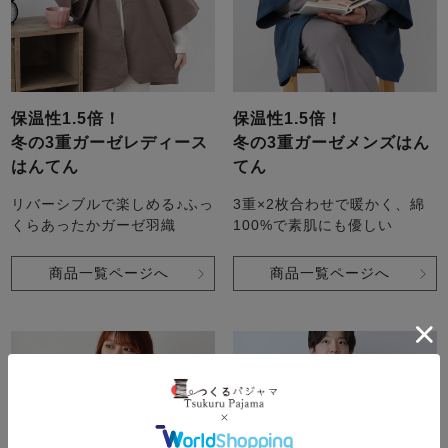
保温性1.5倍！
保温性1.5倍！
冬の3重ガーゼレディース
冬の3重ガーゼメンズはん
はんてん
てん
リバーシブルで楽しめる♪ふっ
3重×2枚合わせで暖かく、綿
くらあったかガーゼ羽織
100%で素肌にも優しい
商品一覧ページへ
商品一覧ページへ