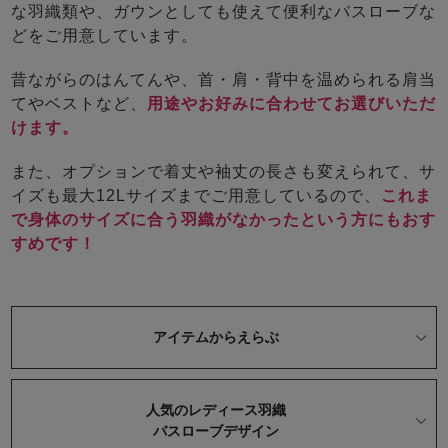
ズ
な羽織類や、ガウンとしても使えて便利なバスローブな
パジャマ
どをご用意しています。
昔ながらのはんてんや、首・肩・背中を温められる肩当
ガールズ前開
ガールズかぶ
ボーイズ長袖
き
り
てやベストなど、
用途やお好みに合わせてお選びいただ
けます。
また、オプションで着丈や袖丈の長さも変えられて、サ
売れ筋ランキング
新着商品
イズも最大12Lサイズまでご用意しているので、
これま
- Item Ranking -
- New Arrival -
で身体のサイズに合う羽織がなかったという方にもおす
ボーイズ半袖
ボーイズ前開
ボーイズかぶ
すめです！
き
り
すべての季節のパジャマ一覧はこちら
アイテムからえらぶ
ガールズ
上着
ガールズ
ズボ
ボーイズ
上着
ボーイズ
ズボ
人気のレディース羽織
単品
ン単品
単品
ン単品
バスローブデザイン