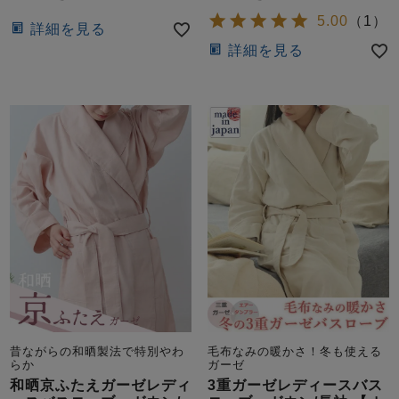
5.00
（
1
）
詳細を見る
詳細を見る
昔ながらの和晒製法で特別やわ
毛布なみの暖かさ！冬も使える
らか
ガーゼ
和晒京ふたえガーゼレディ
3重ガーゼレディースバス