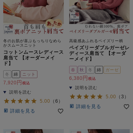
冬のお肌が喜ぶもっちりなめら
高級感あふれるペイズリー柄
かスムースニット
ペイズリーダブルガーゼレ
コットンムースレディース
ディース肩当て 【オーダ
肩当て 【オーダーメイ
ーメイド】
ド】
春
秋
冬
綿
ガーゼ
冬
綿
ニット
6,380
税込
7,920
税込
5.00
（
3
）
5.00
（
6
）
詳細を見る
詳細を見る