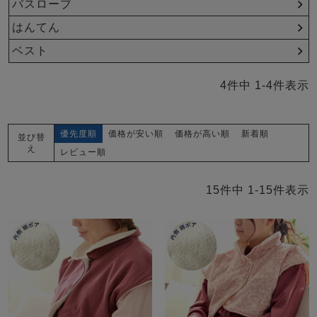
バスローブ
はんてん
ベスト
4
件中
1
-
4
件表示
優先度順
価格が安い順
価格が高い順
新着順
並び替
え
レビュー順
15
件中
1
-
15
件表示