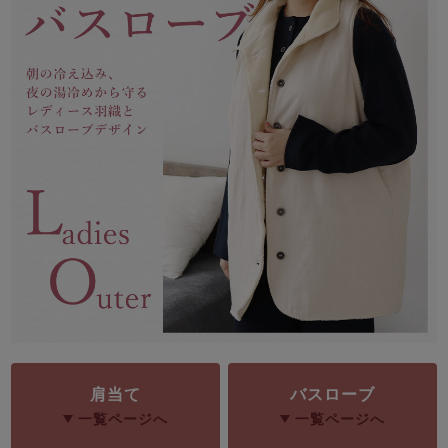
メンズパジャマ
上着単品
作務衣
胸がすけない
羽織・バスロ
体型別におすすめパジ
年齢別におすすめパジ
ルームウェア
会社概要
お買い物ガイド
安心の日本製
ーブ
ャマ
ャマ
サッカー/ちぢみ 楊
ニット/ストレッチ
起毛/フランネル
柳
ズボン単品
SDGsの取り組み
インナーウェア
生活雑貨
カタログギフト
春
夏
秋
冬
柄物
長袖
半袖
七分袖
ガールズパジャマ
すべてのメン
ズ
売れ筋ランキング
新着商品
肩当て
バスローブ
パジャマ
- Item Ranking -
- New Arrival -
一覧ページへ
一覧ページへ