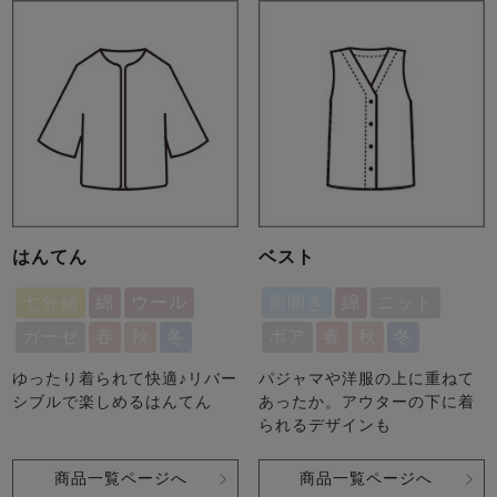
はんてん
ベスト
七分袖
綿
ウール
前開き
綿
ニット
ガーゼ
春
秋
冬
ボア
春
秋
冬
ゆったり着られて快適♪リバー
パジャマや洋服の上に重ねて
シブルで楽しめるはんてん
あったか。アウターの下に着
られるデザインも
商品一覧ページへ
商品一覧ページへ