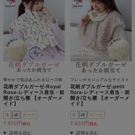
華やかで気品あふれるローズ柄
フレンチカジュアルなテイスト
花柄ダブルガーゼ-Royal
花柄ダブルガーゼ-petit
Rose-レディース肩当・前
flora-レディース肩当・前
開き/立ち襟 【オーダーメ
開き/立ち襟 【オーダーメ
イド】
イド】
冬
綿
ガーゼ
冬
綿
ガーゼ
7,920
7,920
税込
税込