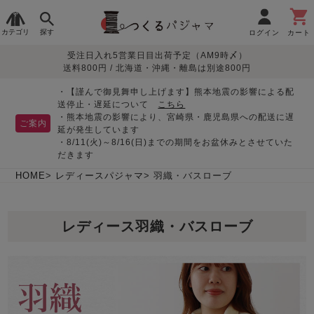
カテゴリ
探す
ログイン
カート
受注日入れ5営業日目出荷予定（AM9時〆）
季節で
生地で
目的別で
デザインで
はじめて
送料800円 / 北海道・沖縄・離島は別途800円
さがす
さがす
さがす
さがす
の方へ
レディースパジャマ
・【謹んで御見舞申し上げます】熊本地震の影響による配
送停止・遅延について
こちら
・熊本地震の影響により、宮崎県・鹿児島県への配送に遅
ご案内
延が発生しています
・8/11(火)～8/16(日)までの期間をお盆休みとさせていた
敏感肌用
入院・介護
つくるパジャマとは
胸が目立たない
夏パジャマ特集
迷ったら、まずはこの
だきます
パジャマ
パジャマ
パジャマ！
綿100%
リネン・麻
シルク/絹
長袖
半袖
七分袖
HOME
レディースパジャマ
羽織・バスローブ
すべてのレデ
ィース
レディース羽織・バスローブ
パジャマ
マタニティ
ペアで
お支払い・送料・配送
返品・交換について
眠れる作務衣特集
よくあるご質問
前開き
かぶり
ワンピース
パジャマ
そろえたい
について
オーガニック素材
ガーゼ
サテン織り
春
夏
秋
冬