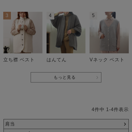
3
4
5
立ち襟 ベスト
はんてん
Vネック ベスト
もっと見る
4
件中
1
-
4
件表示
肩当