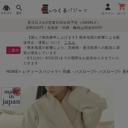
カテゴリ
探す
ログイン
カート
受注日入れ5営業日目出荷予定（AM9時〆）
季節で
生地で
目的別で
デザインで
はじめて
送料800円 / 北海道・沖縄・離島は別途800円
さがす
さがす
さがす
さがす
の方へ
レディースパジャマ
・【謹んで御見舞申し上げます】熊本地震の影響による配
送停止・遅延について
こちら
・熊本地震の影響により、宮崎県・鹿児島県への配送に遅
ご案内
延が発生しています
・8/11(火)～8/16(日)までの期間をお盆休みとさせていた
敏感肌用
入院・介護
つくるパジャマとは
胸が目立たない
夏パジャマ特集
迷ったら、まずはこの
だきます
パジャマ
パジャマ
パジャマ！
綿100%
リネン・麻
シルク/絹
長袖
半袖
七分袖
HOME
レディースパジャマ
羽織・バスローブ
バスローブ
長
すべてのレデ
ィース
パジャマ
マタニティ
ペアで
お支払い・送料・配送
返品・交換について
眠れる作務衣特集
よくあるご質問
前開き
かぶり
ワンピース
パジャマ
そろえたい
について
オーガニック素材
ガーゼ
サテン織り
春
夏
秋
冬