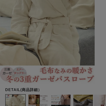
メンズパジャマ
上着単品
作務衣
胸がすけない
羽織・バスロ
体型別におすすめパジ
年齢別におすすめパジ
ルームウェア
会社概要
お買い物ガイド
安心の日本製
ーブ
ャマ
ャマ
サッカー/ちぢみ 楊
ニット/ストレッチ
起毛/フランネル
柳
ズボン単品
SDGsの取り組み
インナーウェア
生活雑貨
カタログギフト
春
夏
秋
冬
柄物
長袖
半袖
七分袖
ガールズパジャマ
すべてのメン
ズ
売れ筋ランキング
新着商品
パジャマ
- Item Ranking -
- New Arrival -