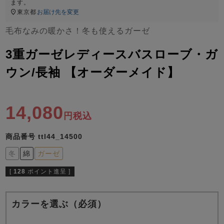
ズ
ます。
パジャマ
東京都
お届け先を変更
毛布なみの暖かさ！冬も使えるガーゼ
ガールズ前開
ガールズかぶ
ボーイズ長袖
き
り
3重ガーゼレディースバスローブ・ガ
ウン/長袖 【オーダーメイド】
売れ筋ランキング
新着商品
- Item Ranking -
- New Arrival -
14,080
税込
ボーイズ半袖
ボーイズ前開
ボーイズかぶ
き
り
すべての季節のパジャマ一覧はこちら
商品番号
ttl44_14500
冬
綿
ガーゼ
[
128
ポイント進呈 ]
ガールズ
上着
ガールズ
ズボ
ボーイズ
上着
ボーイズ
ズボ
カラーを選ぶ（必須）
単品
ン単品
単品
ン単品