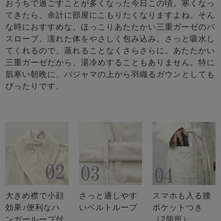
おうちで過ごすことが多くなった今日この頃。寒くなっ
てきたら、余計に部屋にこもりたくなりますよね。そん
な時におすすめな、ほっこりあたたかい三重ガーゼのバ
スローブ。濡れた体をやさしく包み込み、さっと吸水し
てくれるので、蒸れることなくさらさらに。あたたかい
三重ガーゼだから、湯冷めすることもありません。特に
肌寒い朝晩に、パジャマの上から羽織るガウンとしても
ぴったりです。
大きめ襟で小顔
さっと通しやす
スマホも入る腰
効果♪便利なハ
いベルトループ
ポケットつき
ンガーループ付
（2箇所）