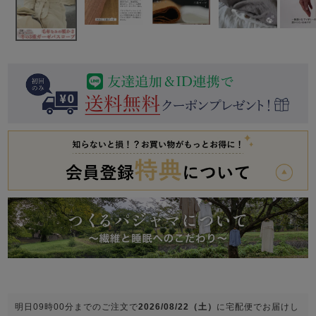
前開き
かぶり
スリーパー
目的別でさがす一覧はこちら
売れ筋ランキング
新着商品
- Item Ranking -
- New Arrival -
上着単品
作務衣
羽織・バスロ
すべての生地一覧はこちら
春
夏
秋
冬
ーブ
ボーイズパジャマ
ズボン単品
ガールズ長袖
ガールズ半袖
ワンピース
春
夏
秋
冬
すべてのキッ
明日
09時00分
までのご注文で
2026/08/22（土）
に
宅配便
でお届けし