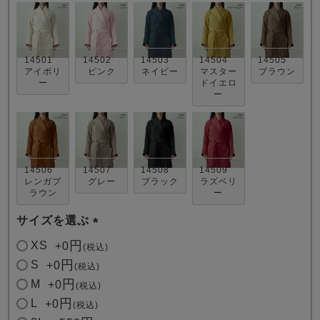
14501
14502
14503
14504
14505
アイボリ
ピンク
ネイビー
マスター
ブラウン
ー
ドイエロ
ー
売れ筋ランキング
新着商品
- Item Ranking -
- New Arrival -
14506
14507
14508
14509
レンガブ
グレー
ブラック
ラズベリ
すべてのデザインのパジャマ一覧はこちら
ラウン
ー
サイズを選ぶ
(
XS
+
0
税込
必
S
+
0
税込
須
M
+
0
税込
)
L
+
0
税込