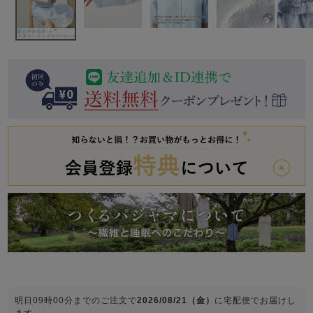
前開き
かぶり
スリーパー
目的別でさがす一覧はこちら
売れ筋ランキング
新着商品
- Item Ranking -
- New Arrival -
上着単品
作務衣
羽織・バスロ
すべての生地一覧はこちら
春
夏
秋
冬
ーブ
ボーイズパジャマ
ズボン単品
ガールズ長袖
ガールズ半袖
ワンピース
春
夏
秋
冬
明日
09時00分
までのご注文で
2026/08/21（金）
に
宅配便
でお届けし
すべてのキッ
ます。