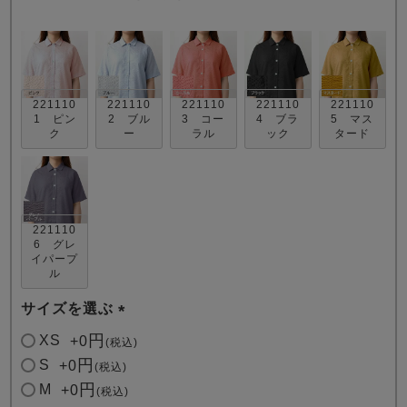
221110
221110
221110
221110
221110
1 ピン
2 ブル
3 コー
4 ブラ
5 マス
ク
ー
ラル
ック
タード
売れ筋ランキング
新着商品
- Item Ranking -
- New Arrival -
221110
すべてのデザインのパジャマ一覧はこちら
6 グレ
イパープ
ル
サイズを選ぶ
(
XS
+
0
税込
必
S
+
0
税込
須
M
+
0
税込
)