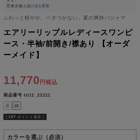
ズ
パジャマ
東京都
お届け先を変更
ふわっと軽やか、ベタつかない。夏の爽快パジャマ
ガールズ前開
ガールズかぶ
ボーイズ長袖
エアリーリップルレディースワンピ
き
り
ース・半袖/前開き/襟あり 【オーダ
ーメイド】
売れ筋ランキング
新着商品
- Item Ranking -
- New Arrival -
ボーイズ半袖
ボーイズ前開
ボーイズかぶ
11,770
き
り
税込
すべての季節のパジャマ一覧はこちら
商品番号
ttl11_22111
夏
綿
[
107
ポイント進呈 ]
ガールズ
上着
ガールズ
ズボ
ボーイズ
上着
ボーイズ
ズボ
単品
ン単品
単品
ン単品
カラーを選ぶ（必須）