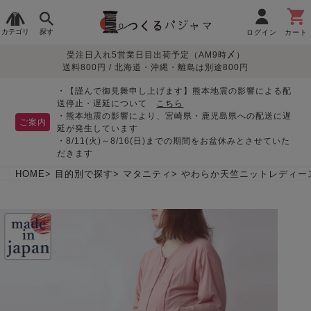
カテゴリ
探す
ログイン
カート
受注日入れ5営業日目出荷予定（AM9時〆）
季節で
生地で
目的別で
デザインで
はじめて
送料800円 / 北海道・沖縄・離島は別途800円
さがす
さがす
さがす
さがす
の方へ
レディースパジャマ
・【謹んで御見舞申し上げます】熊本地震の影響による配
送停止・遅延について
こちら
・熊本地震の影響により、宮崎県・鹿児島県への配送に遅
ご案内
延が発生しています
・8/11(火)～8/16(日)までの期間をお盆休みとさせていた
敏感肌用
入院・介護
つくるパジャマとは
胸が目立たない
夏パジャマ特集
迷ったら、まずはこの
だきます
パジャマ
パジャマ
パジャマ！
綿100%
リネン・麻
シルク/絹
長袖
半袖
七分袖
HOME
目的別で探す
マタニティ
やわらか天竺ニットレディース
すべてのレデ
ィース
パジャマ
マタニティ
ペアで
お支払い・送料・配送
返品・交換について
眠れる作務衣特集
よくあるご質問
前開き
かぶり
ワンピース
パジャマ
そろえたい
について
オーガニック素材
ガーゼ
サテン織り
春
夏
秋
冬