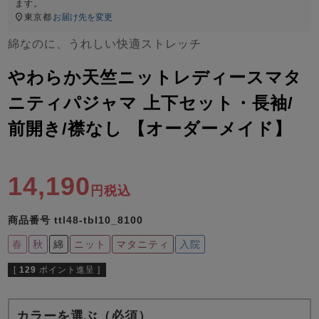
ズ
ます。
パジャマ
東京都
お届け先を変更
綿なのに、うれしい快適ストレッチ
ガールズ前開
ガールズかぶ
ボーイズ長袖
き
り
やわらか天竺ニットレディースマタ
ニティパジャマ 上下セット・長袖/
前開き/襟なし 【オーダーメイド】
売れ筋ランキング
新着商品
- Item Ranking -
- New Arrival -
ボーイズ半袖
ボーイズ前開
ボーイズかぶ
き
り
14,190
すべての季節のパジャマ一覧はこちら
税込
商品番号
ttl48-tbl10_8100
春
秋
綿
ニット
マタニティ
入院
[
129
ポイント進呈 ]
ガールズ
上着
ガールズ
ズボ
ボーイズ
上着
ボーイズ
ズボ
単品
ン単品
単品
ン単品
カラーを選ぶ（必須）