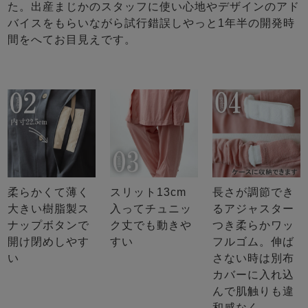
た。出産まじかのスタッフに使い心地やデザインのアド
バイスをもらいながら試行錯誤しやっと1年半の開発時
間をへてお目見えです。
柔らかくて薄く
スリット13cm
長さが調節でき
大きい樹脂製ス
入ってチュニッ
るアジャスター
ナップボタンで
ク丈でも動きや
つき柔らかワッ
開け閉めしやす
すい
フルゴム。伸ば
い
さない時は別布
カバーに入れ込
んで肌触りも違
和感なく