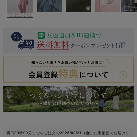
前開き
かぶり
スリーパー
目的別でさがす一覧はこちら
売れ筋ランキング
新着商品
- Item Ranking -
- New Arrival -
上着単品
作務衣
羽織・バスロ
すべての生地一覧はこちら
春
夏
秋
冬
ーブ
ボーイズパジャマ
ズボン単品
ガールズ長袖
ガールズ半袖
ワンピース
春
夏
秋
冬
すべてのキッ
明日
09時00分
までのご注文で
2026/08/21（金）
に
宅配便
でお届けし