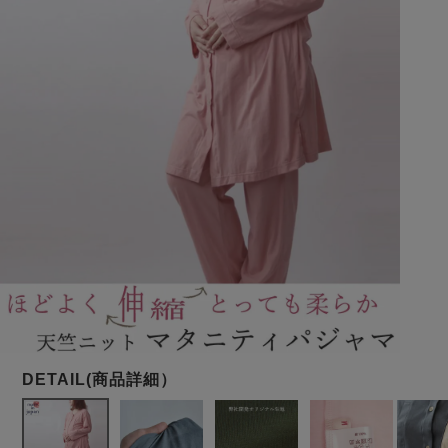
メンズパジャマ
上着単品
作務衣
胸がすけない
羽織・バスロ
体型別におすすめパジ
年齢別におすすめパジ
ルームウェア
会社概要
お買い物ガイド
安心の日本製
ーブ
ャマ
ャマ
サッカー/ちぢみ 楊
ニット/ストレッチ
起毛/フランネル
柳
ズボン単品
SDGsの取り組み
インナーウェア
生活雑貨
カタログギフト
春
夏
秋
冬
柄物
長袖
半袖
七分袖
ガールズパジャマ
すべてのメン
ズ
売れ筋ランキング
新着商品
パジャマ
- Item Ranking -
- New Arrival -