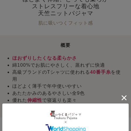
ストレスフリーな着心地
天竺ニットパジャマ
肌に吸いつくフィット感
概要
ほおずりしたくなる柔らかさ
綿100%でお肌にやさしく、蒸れずに快適
高級ブランドのTシャツに使われる
40番手糸
を使
用
ほどよく薄手で年中使いやすい
あたたかみのあるやさしい全9色
優れた
伸縮性
で寝返りも楽々
ハイゲージで編むことでふんわりした仕上がりに