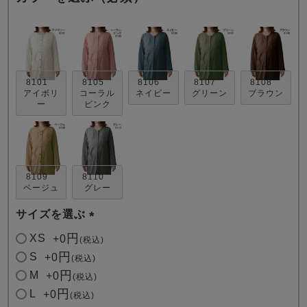
8101
8105
8106
8107
8108
アイボリ
コーラル
ネイビー
グリーン
ブラウン
ー
ピンク
売れ筋ランキング
新着商品
- Item Ranking -
- New Arrival -
すべてのデザインのパジャマ一覧はこちら
8109
8110
ベージュ
グレー
サイズを選ぶ
(
XS
+
0
税込
必
S
+
0
税込
須
M
+
0
税込
)
L
+
0
税込