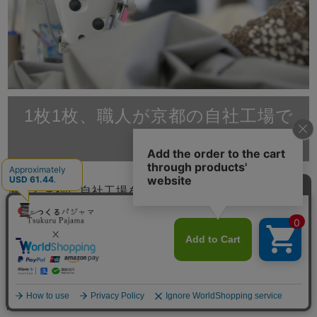
1枚1枚、職人が京都の自社工場で
縫製
滋賀と京都に自社工場をもつ、創業70年岩本繊維。大
手百貨店やインテリアショップ、寝具店へのパジャマの
卸し、ホテル等の館内着製造は年間10,000枚以上の多
数販売実績がございます。原材料を輸入、染、織、加工
縫製をすべて日本国内で行っているパジャマ専門店で
す。
メニュー