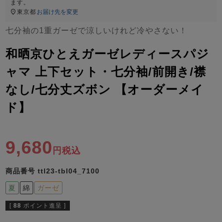
ズ
ます。
パジャマ
東京都
お届け先を変更
七分袖の1重ガーゼで涼しいけれど冷やさない！
ガールズ前開
ガールズかぶ
ボーイズ長袖
き
り
和晒京ひとえガーゼレディースパジ
ャマ 上下セット・七分袖/前開き/襟
なし/七分丈ズボン 【オーダーメイ
売れ筋ランキング
新着商品
- Item Ranking -
- New Arrival -
ド】
ボーイズ半袖
ボーイズ前開
ボーイズかぶ
き
り
すべての季節のパジャマ一覧はこちら
9,680
税込
商品番号
ttl23-tbl04_7100
夏
綿
ガーゼ
ガールズ
上着
ガールズ
ズボ
ボーイズ
上着
ボーイズ
ズボ
[
88
ポイント進呈 ]
単品
ン単品
単品
ン単品