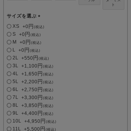
ト
サイズを選ぶ
(
XS
+
0
税込
必
S
+
0
税込
須
M
+
0
税込
)
L
+
0
税込
2L
+
550
税込
3L
+
1,100
税込
4L
+
1,650
税込
5L
+
2,200
税込
6L
+
2,750
税込
7L
+
3,300
税込
8L
+
3,850
税込
9L
+
4,400
税込
10L
+
4,950
税込
11L
+
5,500
税込