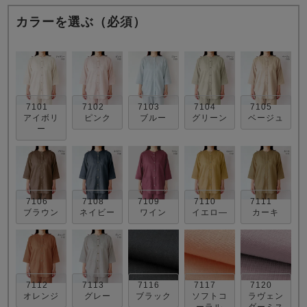
カラーを選ぶ（必須）
7101
7102
7103
7104
7105
売れ筋ランキング
新着商品
アイボリ
ピンク
ブルー
グリーン
ベージュ
- Item Ranking -
- New Arrival -
ー
すべてのデザインのパジャマ一覧はこちら
7106
7108
7109
7110
7111
ブラウン
ネイビー
ワイン
イエロ―
カーキ
7112
7113
7116
7117
7120
オレンジ
グレー
ブラック
ソフトコ
ラヴェン
ーラル
ダーミス