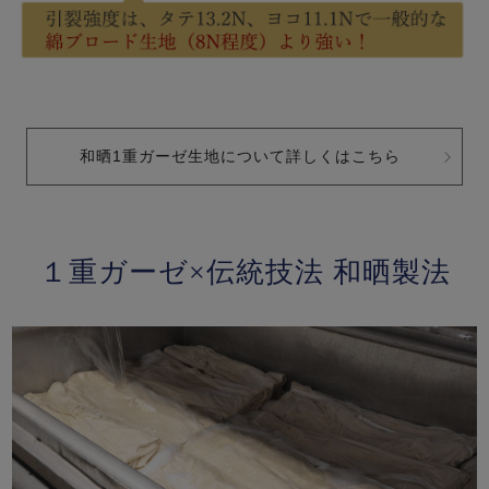
和晒1重ガーゼ生地について詳しくはこちら
１重ガーゼ×伝統技法 和晒製法