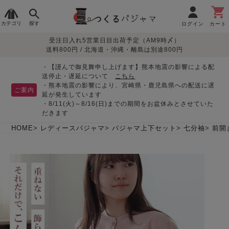
カテゴリ
探す
ログイン
カート
受注日入れ5営業日目出荷予定（AM9時〆）
季節で
生地で
目的別で
デザインで
はじめて
送料800円 / 北海道・沖縄・離島は別途800円
さがす
さがす
さがす
さがす
の方へ
レディースパジャマ
・【謹んで御見舞申し上げます】熊本地震の影響による配
送停止・遅延について
こちら
・熊本地震の影響により、宮崎県・鹿児島県への配送に遅
ご案内
延が発生しています
・8/11(火)～8/16(日)までの期間をお盆休みとさせていた
敏感肌用
入院・介護
つくるパジャマとは
胸が目立たない
夏パジャマ特集
迷ったら、まずはこの
だきます
パジャマ
パジャマ
パジャマ！
綿100%
リネン・麻
シルク/絹
長袖
半袖
七分袖
HOME
レディースパジャマ
パジャマ上下セット
七分袖
前開
すべてのレデ
ィース
パジャマ
マタニティ
ペアで
お支払い・送料・配送
返品・交換について
眠れる作務衣特集
よくあるご質問
前開き
かぶり
ワンピース
パジャマ
そろえたい
について
オーガニック素材
ガーゼ
サテン織り
春
夏
秋
冬