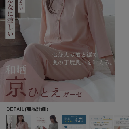
メンズパジャマ
上着単品
作務衣
胸がすけない
羽織・バスロ
体型別におすすめパジ
年齢別におすすめパジ
ルームウェア
会社概要
お買い物ガイド
安心の日本製
ーブ
ャマ
ャマ
サッカー/ちぢみ 楊
ニット/ストレッチ
起毛/フランネル
柳
ズボン単品
SDGsの取り組み
インナーウェア
生活雑貨
カタログギフト
春
夏
秋
冬
柄物
長袖
半袖
七分袖
ガールズパジャマ
すべてのメン
ズ
売れ筋ランキング
新着商品
パジャマ
- Item Ranking -
- New Arrival -