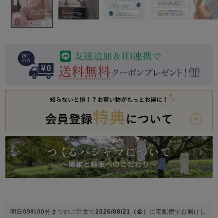
前開き
かぶり
スリーパー
目的別でさがす一覧はこちら
売れ筋ランキング
新着商品
- Item Ranking -
- New Arrival -
上着単品
作務衣
羽織・バスロ
すべての生地一覧はこちら
春
夏
秋
冬
ーブ
ボーイズパジャマ
ズボン単品
ガールズ長袖
ガールズ半袖
ワンピース
春
夏
秋
冬
すべてのキッ
明日
09時00分
までのご注文で
2026/08/21（金）
に
宅配便
でお届けし