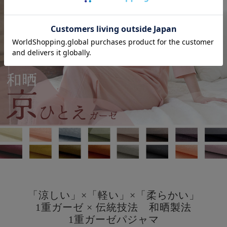
「涼しい」×「軽い」×「柔らかい」
1重ガーゼ × 伝統技法 和晒製法
1重ガーゼパジャマ