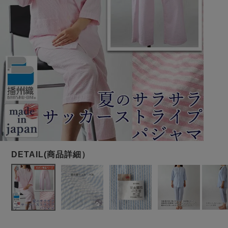
メンズパジャマ
上着単品
作務衣
胸がすけない
羽織・バスロ
体型別におすすめパジ
年齢別におすすめパジ
ルームウェア
会社概要
お買い物ガイド
安心の日本製
ーブ
ャマ
ャマ
サッカー/ちぢみ 楊
ニット/ストレッチ
起毛/フランネル
柳
ズボン単品
SDGsの取り組み
インナーウェア
生活雑貨
カタログギフト
春
夏
秋
冬
柄物
長袖
半袖
七分袖
ガールズパジャマ
すべてのメン
ズ
売れ筋ランキング
新着商品
パジャマ
- Item Ranking -
- New Arrival -