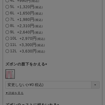
4L
+
990
税込
5L
+
1,320
税込
6L
+
1,650
税込
7L
+
1,980
税込
8L
+
2,310
税込
9L
+
2,640
税込
10L
+
2,970
税込
11L
+
3,300
税込
12L
+
3,630
税込
ズボンの股下をかえる
(
必
須
)
▼詳細を見る
ズボンウェストに紐をいれる