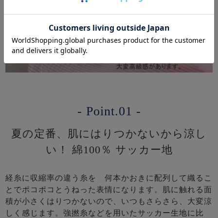
- Point.01 -
夏の定番、肌にはりつかないから涼し
い！ 綿100％ サッカー地
経糸に収縮率の違う糸を 何本かおきに配列して織るこ
とでポコポコとうねった表情になります。肌に触れる面
積が小さくはりつかないので、いつもさらさら、大変涼
しく感じます。強撚糸などを用いたサッカー生地に比