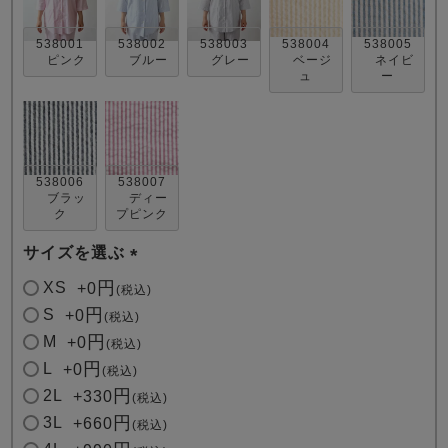
538001
538002
538003
538004
538005
ピンク
ブルー
グレー
ベージ
ネイビ
ュ
ー
売れ筋ランキング
新着商品
538006
538007
- Item Ranking -
- New Arrival -
ブラッ
ディー
ク
プピンク
サイズを選ぶ
すべてのデザインのパジャマ一覧はこちら
(
XS
+
0
税込
必
S
+
0
税込
須
M
+
0
税込
)
L
+
0
税込
2L
+
330
税込
3L
+
660
税込