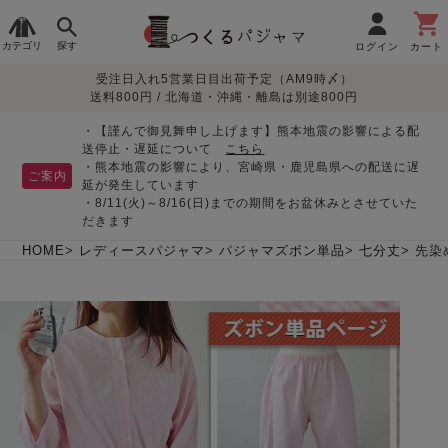
カテゴリ
探す
ログイン
カート
受注日入れ5営業日目出荷予定（AM9時〆）
季節で
生地で
目的別で
デザインで
はじめて
送料800円 / 北海道・沖縄・離島は別途800円
さがす
さがす
さがす
さがす
の方へ
レディースパジャマ
・【謹んで御見舞申し上げます】熊本地震の影響による配
送停止・遅延について
こちら
・熊本地震の影響により、宮崎県・鹿児島県への配送に遅
ご案内
延が発生しています
・8/11(火)～8/16(日)までの期間をお盆休みとさせていた
敏感肌用
入院・介護
つくるパジャマとは
胸が目立たない
夏パジャマ特集
迷ったら、まずはこの
だきます
パジャマ
パジャマ
パジャマ！
綿100%
リネン・麻
シルク/絹
長袖
半袖
七分袖
HOME
レディースパジャマ
パジャマズボン単品
七分丈
先染
すべてのレデ
ィース
パジャマ
マタニティ
ペアで
お支払い・送料・配送
返品・交換について
眠れる作務衣特集
よくあるご質問
前開き
かぶり
ワンピース
パジャマ
そろえたい
について
オーガニック素材
ガーゼ
サテン織り
春
夏
秋
冬