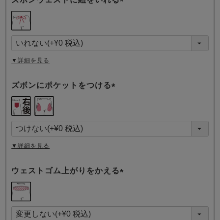
(
必
須
)
▼詳細を見る
ズボンにポケットをつける
(
必
須
)
▼詳細を見る
ウェストゴム上がりをかえる
(
必
須