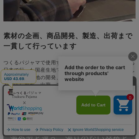
素材の企画、商品開発、製造、出荷まで
一貫して行っています
つくるパジャマで使用する生地はほぼ全て織り、染めも
日本で行った国産生地で、全て京都の自社工場で縫製し
ています。生地の開発、お客さまのご要望にきめこまか
く対応し製造、出荷、アフターサービスまで一貫で行い
責任をもつことで、お届けする商品には自信をもってお
ります。自分たちの目の届くところで商品を作り、品質
管理をし、改善を続けて参ります。
メニュー
海外製と違う、濁りのない発色と