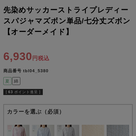
ズ
パジャマ
先染めサッカーストライプレディー
スパジャマズボン単品/七分丈ズボン
ガールズ前開
ガールズかぶ
ボーイズ長袖
き
り
【オーダーメイド】
6,930
売れ筋ランキング
新着商品
税込
- Item Ranking -
- New Arrival -
ボーイズ半袖
ボーイズ前開
ボーイズかぶ
商品番号
tbl04_5380
き
り
すべての季節のパジャマ一覧はこちら
夏
綿
[
63
ポイント進呈 ]
カラーを選ぶ（必須）
ガールズ
上着
ガールズ
ズボ
ボーイズ
上着
ボーイズ
ズボ
単品
ン単品
単品
ン単品