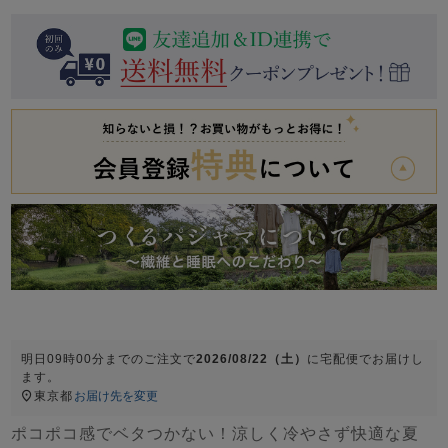
前開き
かぶり
スリーパー
目的別でさがす一覧はこちら
売れ筋ランキング
新着商品
- Item Ranking -
- New Arrival -
上着単品
作務衣
羽織・バスロ
すべての生地一覧はこちら
春
夏
秋
冬
ーブ
ボーイズパジャマ
ズボン単品
明日
09時00分
までのご注文で
2026/08/22（土）
に
宅配便
でお届けし
ます。
ガールズ長袖
ガールズ半袖
ワンピース
東京都
お届け先を変更
春
夏
秋
冬
すべてのキッ
ポコポコ感でベタつかない！涼しく冷やさず快適な夏