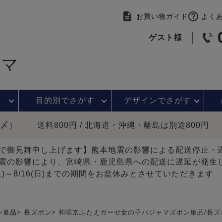
お買い物ガイド
よく
ゲスト様
目的別で
さがす
デザインで
さがす
時〆）
送料800円 / 北海道・沖縄・離島は別途800円
で御見舞申し上げます】熊本地震の影響による配送停止
震の影響により、宮崎県・鹿児島県への配送に遅延が発生
(火)～8/16(日)までの期間をお盆休みとさせていただきます
ン単品
長ズボン
和晒京ふたえガーゼ女の子パジャマズボン単品/長ズ