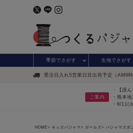
季節で
さがす
生地で
さがす
受注日入れ5営業日目出荷予定（AM9
・【謹ん
ご案内
・熊本地
・8/11
HOME
キッズパジャマ
ガールズ
パジャマズボ