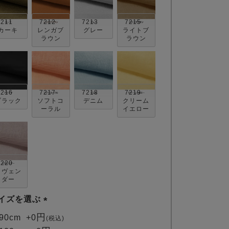
7211
7212
7213
7215
カーキ
レンガブ
グレー
ライトブ
ラウン
ラウン
7216
7217
7218
7219
ブラック
ソフトコ
デニム
クリーム
ーラル
イエロー
7220
ラヴェン
ダー
イズを選ぶ
(
90cm
+
0
税込
必