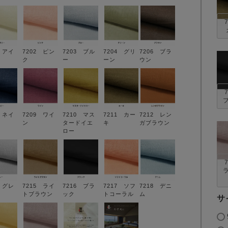
1 アイ
7202 ピン
7203 ブル
7204 グリ
7206 ブラ
ク
ー
ーン
ウン
8 ネイ
7209 ワイ
7210 マス
7211 カー
7212 レン
ン
タードイエ
キ
ガブラウン
ロー
3 グレ
7215 ライ
7216 ブラ
7217 ソフ
7218 デニ
トブラウン
ック
トコーラル
ム
サ