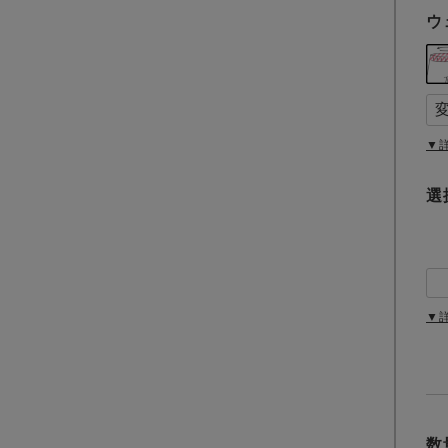
ウ
▼
選
▼