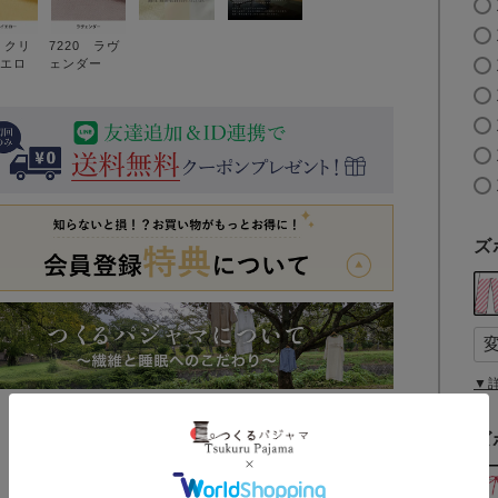
9 クリ
7220 ラヴ
エロ
ェンダー
ズ
▼
ズ