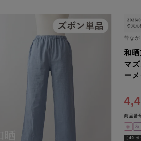
2026/
東京
昔なが
和晒
マズ
ーメ
4,
商品番
春
秋
[
40
ポ