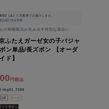
08/22（土）
に
宅配便
でお届けします。
都
お届け先を変更
らの和晒製法が生み出す特別な風合い
京ふたえガーゼ女の子パジャ
ボン単品/長ズボン 【オーダ
イド】
400
税込
号
tbg01_7200
綿
ガーゼ
イント進呈 ]