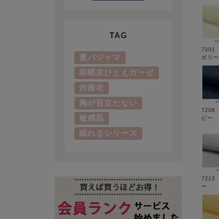
TAG
720
夏パジャマ
ボリー
和晒京ひとえガーゼ
作務衣
胸が目立たない
720
敏感肌
ビー
眠れるシリーズ
721
ー