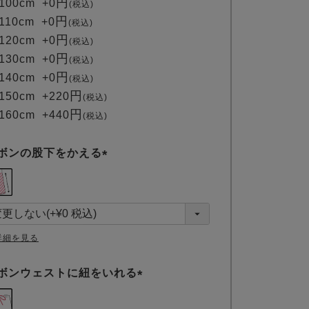
100cm
+
0
税込
須
110cm
+
0
税込
)
120cm
+
0
税込
130cm
+
0
税込
140cm
+
0
税込
150cm
+
220
税込
160cm
+
440
税込
ボンの股下をかえる
(
必
須
)
詳細を見る
ボンウェストに紐をいれる
(