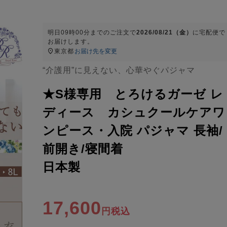
明日
09時00分
までのご注文で
2026/08/21（金）
に
宅配便
で
お届けします。
東京都
お届け先を変更
“介護用”に見えない、心華やぐパジャマ
★S様専用 とろけるガーゼ レ
ディース カシュクールケアワ
ンピース・入院 パジャマ 長袖/
前開き/寝間着
日本製
17,600
税込