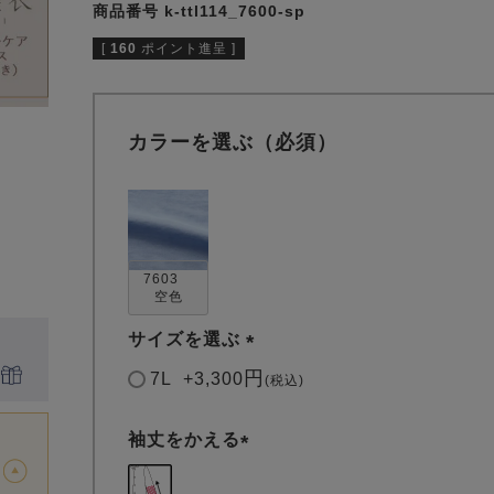
商品番号
k-ttl114_7600-sp
[
160
ポイント進呈 ]
カラーを選ぶ（必須）
7603
空色
サイズを選ぶ
(
7L
+
3,300
税込
必
須
袖丈をかえる
)
(