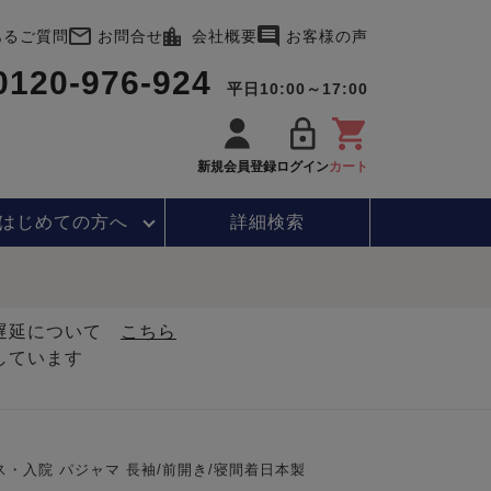
あるご質問
お問合せ
会社概要
お客様の声
0120-976-924
平日10:00～17:00
新規会員登録
ログイン
カート
はじめて
の方へ
詳細検索
・遅延について
こちら
しています
・入院 パジャマ 長袖/前開き/寝間着日本製