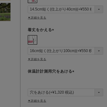
必
須
)
▼詳細を見る
着丈をかえる
(
必
須
)
▼詳細を見る
体温計計測用穴をあける
(
必
須
)
▼詳細を見る