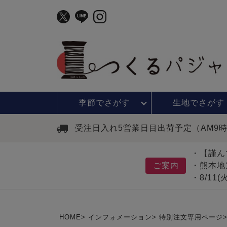
季節で
さがす
生地で
さがす
受注日入れ5営業日目出荷予定（AM9
・【謹ん
ご案内
・熊本地
・8/11
HOME
インフォメーション
特別注文専用ページ