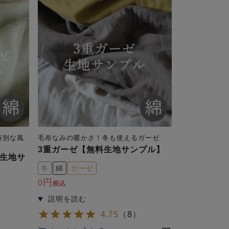
特別な風
毛布なみの暖かさ！冬も使えるガーゼ
3重ガーゼ【無料生地サンプル】
生地サ
冬
綿
ガーゼ
0
税込
4.75
（
8
）