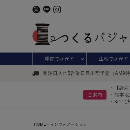
季節で
さがす
生地で
さがす
受注日入れ5営業日目出荷予定（AM9
・【謹ん
ご案内
・熊本地
・8/11
HOME
インフォメーション