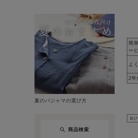
簡
ー
よ
2
夏のパジャマの選び方
並び
商品検索