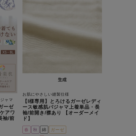
お肌にやさしい縫製仕様
パジャマ
【I様専用】とろけるガーゼレディ
ガーゼ
ース敏感肌パジャマ上着単品・長
ケアワ
袖/前開き/襟あり 【オーダーメイ
長袖/前
ド】
春
秋
綿
ガーゼ