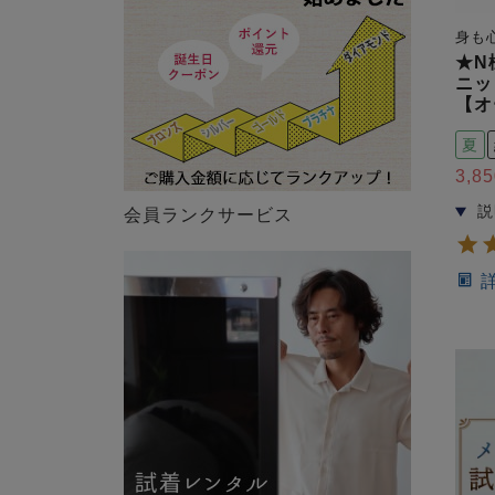
身も
★N
ニッ
【オ
夏
3,85
会員ランクサービス