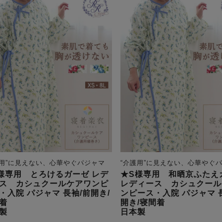
護用”に見えない、心華やぐパジャマ
“介護用”に見えない、心華やぐ
様専用 とろけるガーゼ レデ
★S様専用 和晒京ふたえ
ス カシュクールケアワンピ
レディース カシュクール
・入院 パジャマ 長袖/前開き/
ンピース・入院 パジャマ 
着
開き/寝間着
製
日本製