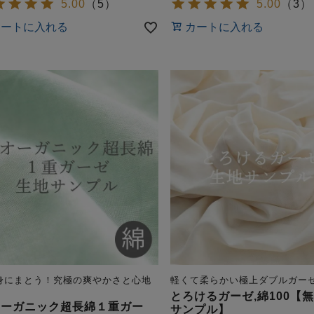
5.00
（
5
）
5.00
（
3
）
カートに入れる
カートに入れる
身にまとう！究極の爽やかさと心地
軽くて柔らかい極上ダブルガー
とろけるガーゼ,綿100【
オーガニック超長綿１重ガー
サンプル】