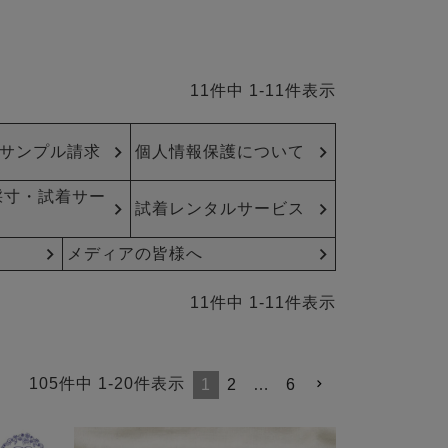
11
件中
1
-
11
件表示
サンプル請求
個人情報保護について
採寸・試着サー
試着レンタルサービス
メディアの皆様へ
11
件中
1
-
11
件表示
105
件中
1
-
20
件表示
1
2
…
6