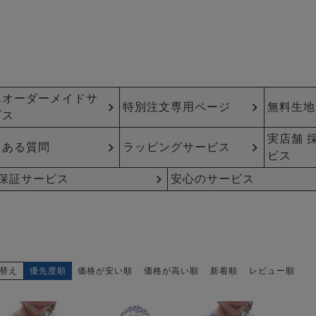
単オーダーメイドサ
特別注文専用ページ
無料生地
ビス
実店舗 
くある質問
ラッピングサービス
ビス
年保証サービス
安心のサービス
替え
優先度順
価格が安い順
価格が高い順
新着順
レビュー順