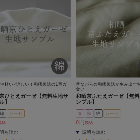
か×軽い×涼しい！和晒製法の1重ガ
昔ながらの和晒製法が生み出す
合い
京ひとえガーゼ【無料生地サ
和晒京ふたえガーゼ【無料
ル】
ンプル】
綿
ガーゼ
春
秋
綿
ガーゼ
0
税込
税込