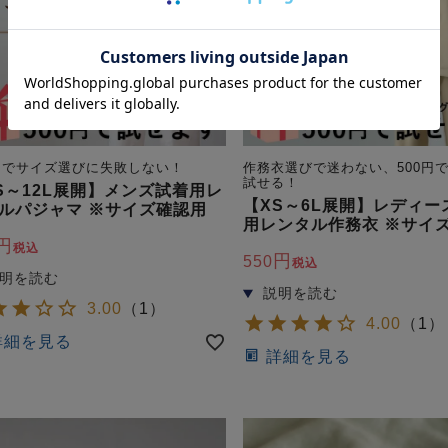
0円でサイズ選びに失敗しない！
作務衣選びで迷わない、500円
試せる！
S～12L展開】メンズ試着用レ
【XS～6L展開】レディー
ルパジャマ ※サイズ確認用
用レンタル作務衣 ※サイ
税込
550
税込
3.00
（
1
）
4.00
（
1
）
詳細を見る
詳細を見る