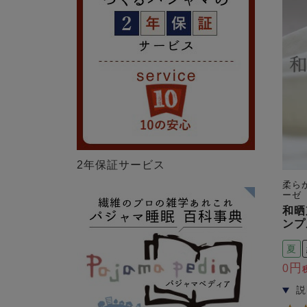
2年保証サービス
柔ら
ーゼ
和晒
ンプ
夏
0