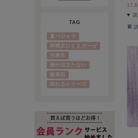
17,
TAG
夏パジャマ
和晒京ひとえガーゼ
作務衣
胸が目立たない
敏感肌
眠れるシリーズ