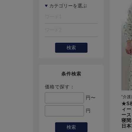
検索
条件検索
価格で探す：
“介
円〜
★S
ィー
円
ース
寝間
日本
検索