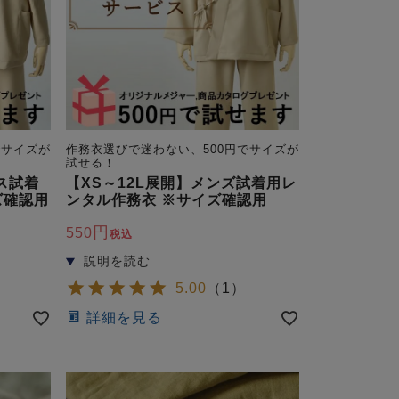
でサイズが
作務衣選びで迷わない、500円でサイズが
試せる！
ス試着
【XS～12L展開】メンズ試着用レ
ズ確認用
ンタル作務衣 ※サイズ確認用
550
税込
5.00
（
1
）
詳細を見る