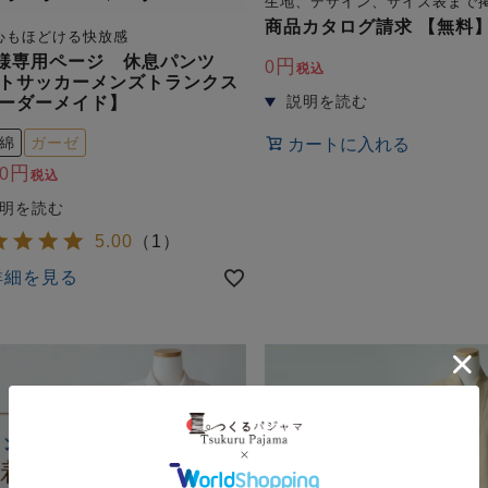
生地、デザイン、サイズ表まで
商品カタログ請求 【無料
心もほどける快放感
様専用ページ 休息パンツ
0
税込
トサッカーメンズトランクス
ーダーメイド】
綿
ガーゼ
カートに入れる
0
税込
5.00
（
1
）
詳細を見る