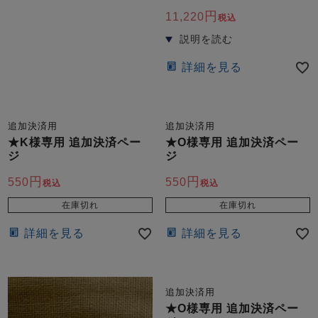
前開き
かぶり
スリーパー
11,220
税込
目的別でさがす一覧はこちら
売れ筋ランキング
新着商品
- Item Ranking -
- New Arrival -
詳細を見る
上着単品
作務衣
羽織・バスロ
すべての生地一覧はこちら
春
夏
秋
冬
ーブ
ボーイズパジャマ
追加決済用
追加決済用
★K様専用 追加決済ペー
★O様専用 追加決済ペー
ジ
ジ
ズボン単品
550
550
税込
税込
在庫切れ
在庫切れ
詳細を見る
詳細を見る
ガールズ長袖
ガールズ半袖
ワンピース
追加決済用
春
夏
秋
冬
すべてのキッ
★O様専用 追加決済ペー