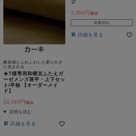
ズ
ジ
パジャマ
3,300
税込
在庫切れ
ガールズ前開
ガールズかぶ
ボーイズ長袖
き
り
詳細を見る
売れ筋ランキング
新着商品
- Item Ranking -
- New Arrival -
解放感とふわふわした柔らかさ
に包まれる
ボーイズ半袖
ボーイズ前開
ボーイズかぶ
★T様専用和晒京ふたえガ
き
り
ーゼメンズ甚平・上下セッ
すべての季節のパジャマ一覧はこちら
ト/半袖 【オーダーメイ
ド】
10,340
税込
ガールズ
上着
ガールズ
ズボ
ボーイズ
上着
ボーイズ
ズボ
詳細を見る
単品
ン単品
単品
ン単品