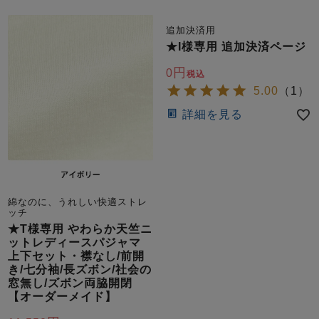
追加決済用
★I様専用 追加決済ページ
0
税込
5.00
（
1
）
詳細を見る
売れ筋ランキング
新着商品
- Item Ranking -
- New Arrival -
すべてのデザインのパジャマ一覧はこちら
綿なのに、うれしい快適ストレ
ッチ
★T様専用 やわらか天竺ニ
ットレディースパジャマ
上下セット・襟なし/前開
き/七分袖/長ズボン/社会の
窓無し/ズボン両脇開閉
【オーダーメイド】