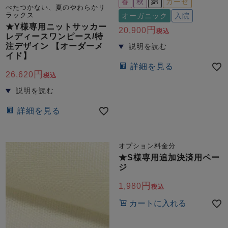
春
秋
綿
ガーゼ
べたつかない、夏のやわらかリ
ラックス
オーガニック
入院
★Y様専用ニットサッカー
20,900
税込
レディースワンピース/特
注デザイン 【オーダーメ
イド】
詳細を見る
26,620
税込
詳細を見る
オプション料金分
★S様専用追加決済用ペー
ジ
1,980
税込
カートに入れる