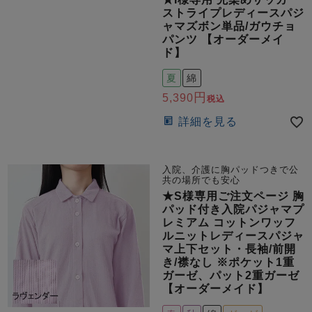
ストライプレディースパジ
ャマズボン単品/ガウチョ
パンツ 【オーダーメイ
ド】
夏
綿
5,390
税込
詳細を見る
入院、介護に胸パッドつきで公
共の場所でも安心
★S様専用ご注文ページ 胸
パッド付き入院パジャマプ
レミアム コットンワッフ
ルニットレディースパジャ
マ上下セット・長袖/前開
き/襟なし ※ポケット1重
ガーゼ、パット2重ガーゼ
【オーダーメイド】