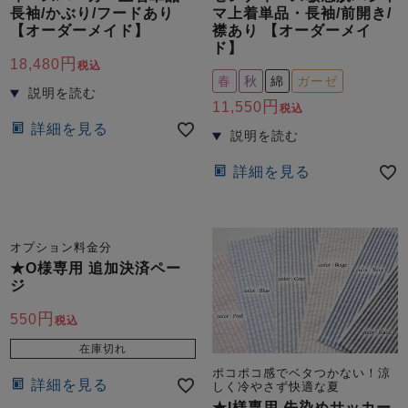
長袖/かぶり/フードあり
マ上着単品・長袖/前開き/
【オーダーメイド】
襟あり 【オーダーメイ
ド】
18,480
税込
春
秋
綿
ガーゼ
11,550
税込
詳細を見る
詳細を見る
オプション料金分
★O様専用 追加決済ペー
ジ
550
税込
在庫切れ
ポコポコ感でベタつかない！涼
詳細を見る
しく冷やさず快適な夏
★I様専用 先染めサッカー