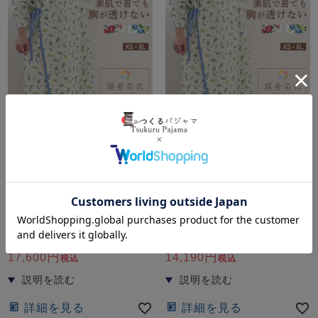
“介護用”に見えない、心華やぐ
“介護用”に見えない、心華やぐ
パジャマ
パジャマ
★S様専用 とろけるガー
★S様専用 和晒京ふたえ
ゼ レディース カシュク
ガーゼ レディース カシ
ールケアワンピース・入院
ュクールケアワンピース・
パジャマ 長袖/前開き/寝間
入院 パジャマ 長袖/前開
着
き/寝間着
日本製
日本製
17,600
14,190
税込
税込
詳細を見る
詳細を見る