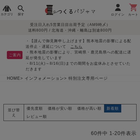
カテゴリ
探す
ログイン
カート
受注日入れ5営業日目出荷予定（AM9時〆）
季節で
生地で
目的別で
デザインで
はじめて
送料800円 / 北海道・沖縄・離島は別途800円
さがす
さがす
さがす
さがす
の方へ
レディースパジャマ
・【謹んで御見舞申し上げます】熊本地震の影響による配
送停止・遅延について
こちら
・熊本地震の影響により、宮崎県・鹿児島県への配送に遅
ご案内
延が発生しています
・8/11(火)～8/16(日)までの期間をお盆休みとさせていた
敏感肌用
入院・介護
つくるパジャマとは
胸が目立たない
夏パジャマ特集
迷ったら、まずはこの
だきます
パジャマ
パジャマ
パジャマ！
綿100%
リネン・麻
シルク/絹
長袖
半袖
七分袖
HOME
インフォメーション
特別注文専用ページ
すべてのレデ
ィース
パジャマ
優先度順
価格が安い順
価格が高い順
新着順
並び替
マタニティ
ペアで
お支払い・送料・配送
返品・交換について
眠れる作務衣特集
よくあるご質問
え
前開き
かぶり
ワンピース
レビュー順
パジャマ
そろえたい
について
オーガニック素材
ガーゼ
サテン織り
春
夏
秋
冬
60
件中
1
-
20
件表示