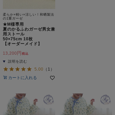
柔らか×軽い×涼しい！和晒製法
の1重ガーゼ
★M様専用
夏のかるふわガーゼ男女兼
用ストール
50×75cm 10枚
【オーダーメイド】
13,200
税込
5.00
（
1
）
カートに入れる