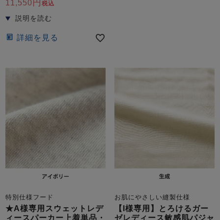
11,550
税込
詳細を見る
特別仕様フード
お肌にやさしい縫製仕様
★A様専用スウェットレデ
【I様専用】とろけるガー
ィースパーカー上着単品・
ゼレディース敏感肌パジャ