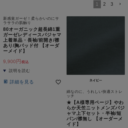
メンズパジャマ
1
2
3
上着単品
作務衣
胸がすけない
羽織・バスロ
体型別におすすめパジ
年齢別におすすめパジ
ルームウェア
会社概要
お買い物ガイド
安心の日本製
新感覚ガーゼ！柔らかいのにサ
ーブ
ャマ
ャマ
ラサラの肌触り
80オーガニック超長綿1重
ガーゼレディースパジャマ
サッカー/ちぢみ 楊
ニット/ストレッチ
起毛/フランネル
上着単品・長袖/前開き/襟
柳
あり/胸パッド付 【オーダ
ズボン単品
ーメイド】
SDGsの取り組み
インナーウェア
生活雑貨
カタログギフト
9,900
税込
詳細を見る
春
夏
秋
冬
柄物
長袖
半袖
七分袖
綿なのに、うれしい快適ストレ
ッチ
ガールズパジャマ
★【A様専用ページ】やわ
すべてのメン
らか天竺ニットメンズパジ
ズ
売れ筋ランキング
新着商品
ャマ上下セット・半袖/短
パジャマ
- Item Ranking -
- New Arrival -
パン/襟無し 【オーダーメ
イド】