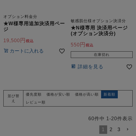
オプション料金分
敏感肌仕様オプション決済分
★W様専用追加決済用ペー
★N様専用 決済用ページ
ジ
(オプション決済分)
19,500
税込
550
税込
カートに入れる
在庫切れ
詳細を見る
優先度順
価格が安い順
価格が高い順
新着順
並び替
え
レビュー順
60
件中
1
-
20
件表示
1
2
3