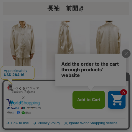
長袖 前開き
1晩に平均20～30回の寝返りをするといわれています。
身体の一部に負担をかけない為にも、血行不良を防ぐ為
にも必要です。締め付け感がなく、体を動かしやすい無
理のないゆったりしたデザインです。
メニュー