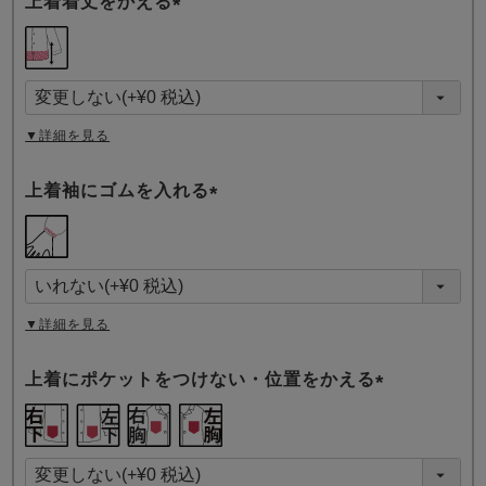
上着着丈をかえる
(
必
須
)
▼詳細を見る
上着袖にゴムを入れる
(
必
須
)
▼詳細を見る
上着にポケットをつけない・位置をかえる
(
必
須