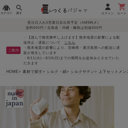
カテゴリ
探す
ログイン
カート
受注日入れ5営業日目出荷予定（AM9時〆）
季節で
生地で
目的別で
デザインで
はじめて
送料800円 / 北海道・沖縄・離島は別途800円
さがす
さがす
さがす
さがす
の方へ
レディースパジャマ
・【謹んで御見舞申し上げます】熊本地震の影響による配
送停止・遅延について
こちら
・熊本地震の影響により、宮崎県・鹿児島県への配送に遅
ご案内
延が発生しています
・8/11(火)～8/16(日)までの期間をお盆休みとさせていた
敏感肌用
入院・介護
つくるパジャマとは
胸が目立たない
夏パジャマ特集
迷ったら、まずはこの
だきます
パジャマ
パジャマ
パジャマ！
綿100%
リネン・麻
シルク/絹
長袖
半袖
七分袖
HOME
素材で探す
シルク・絹
シルクサテン
上下セットメン
すべてのレデ
ィース
パジャマ
マタニティ
ペアで
お支払い・送料・配送
返品・交換について
眠れる作務衣特集
よくあるご質問
前開き
かぶり
ワンピース
パジャマ
そろえたい
について
オーガニック素材
ガーゼ
サテン織り
春
夏
秋
冬