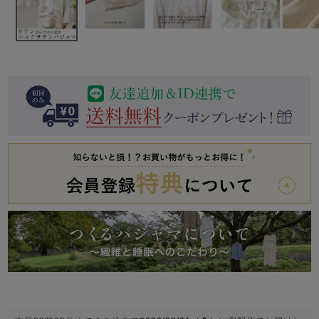
前開き
かぶり
スリーパー
目的別でさがす一覧はこちら
売れ筋ランキング
新着商品
- Item Ranking -
- New Arrival -
上着単品
作務衣
羽織・バスロ
すべての生地一覧はこちら
春
夏
秋
冬
ーブ
ボーイズパジャマ
ズボン単品
ガールズ長袖
ガールズ半袖
ワンピース
春
夏
秋
冬
すべてのキッ