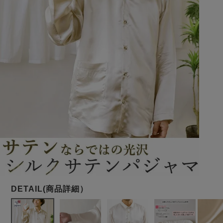
メンズパジャマ
上着単品
作務衣
胸がすけない
羽織・バスロ
体型別におすすめパジ
年齢別におすすめパジ
ルームウェア
会社概要
お買い物ガイド
安心の日本製
ーブ
ャマ
ャマ
サッカー/ちぢみ 楊
ニット/ストレッチ
起毛/フランネル
柳
ズボン単品
SDGsの取り組み
インナーウェア
生活雑貨
カタログギフト
春
夏
秋
冬
柄物
長袖
半袖
七分袖
ガールズパジャマ
すべてのメン
ズ
売れ筋ランキング
新着商品
パジャマ
- Item Ranking -
- New Arrival -