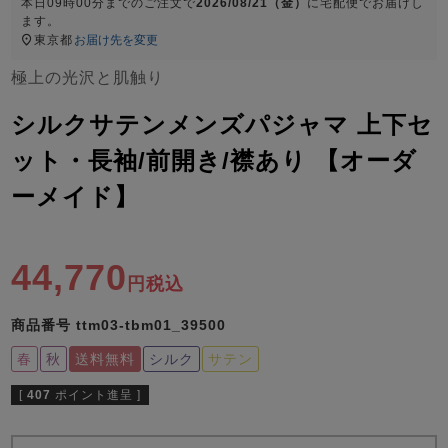
ズ
本日
09時00分
までのご注文で
2026/08/21（金）
に
宅配便
でお届けし
パジャマ
ます。
東京都
お届け先を変更
極上の光沢と肌触り
ガールズ前開
ガールズかぶ
ボーイズ長袖
き
り
シルクサテンメンズパジャマ 上下セ
ット・長袖/前開き/襟あり 【オーダ
売れ筋ランキング
新着商品
ーメイド】
- Item Ranking -
- New Arrival -
ボーイズ半袖
ボーイズ前開
ボーイズかぶ
き
り
44,770
すべての季節のパジャマ一覧はこちら
税込
商品番号
ttm03-tbm01_39500
春
秋
送料無料
シルク
サテン
[
407
ポイント進呈 ]
ガールズ
上着
ガールズ
ズボ
ボーイズ
上着
ボーイズ
ズボ
単品
ン単品
単品
ン単品