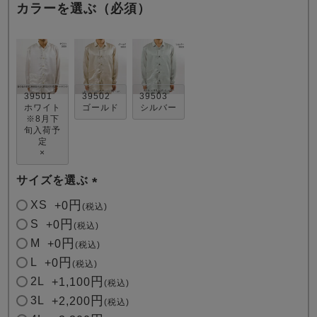
カラーを選ぶ（必須）
39501
39502
39503
ホワイト
ゴールド
シルバー
※8月下
売れ筋ランキング
新着商品
旬入荷予
- Item Ranking -
- New Arrival -
定
×
サイズを選ぶ
すべてのデザインのパジャマ一覧はこちら
(
XS
+
0
税込
必
S
+
0
税込
須
M
+
0
税込
)
L
+
0
税込
2L
+
1,100
税込
3L
+
2,200
税込