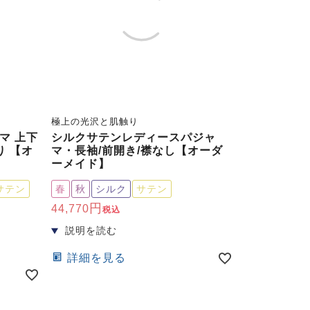
極上の光沢と肌触り
マ 上下
シルクサテンレディースパジャ
り 【オ
マ・長袖/前開き/襟なし【オーダ
ーメイド】
サテン
春
秋
シルク
サテン
44,770
税込
詳細を見る