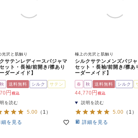
の光沢と肌触り
極上の光沢と肌触り
クサテンレディースパジャマ
シルクサテンメンズパジャ
セット・長袖/前開き/襟あり
セット・長袖/前開き/襟あ
ーダーメイド】
ーダーメイド】
秋
送料無料
シルク
サテン
春
秋
送料無料
シルク
770
44,770
税込
税込
5.00
（
1
）
5.00
（
1
）
詳細を見る
詳細を見る