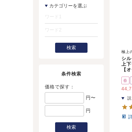
検索
極上
シル
上下
【オ
条件検索
春
価格で探す：
44,
円〜
円
検索