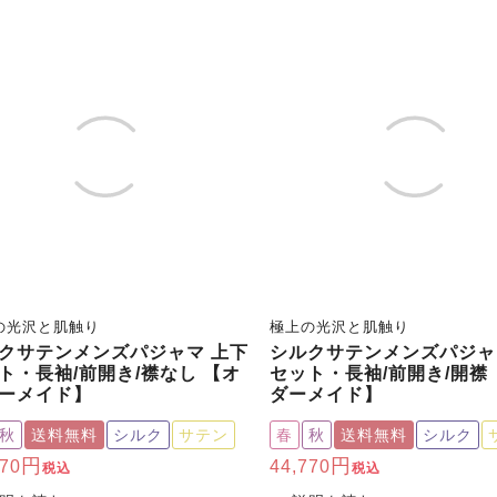
の光沢と肌触り
極上の光沢と肌触り
クサテンメンズパジャマ 上下
シルクサテンメンズパジャ
ト・長袖/前開き/襟なし 【オ
セット・長袖/前開き/開襟
ーメイド】
ダーメイド】
秋
送料無料
シルク
サテン
春
秋
送料無料
シルク
770
44,770
税込
税込