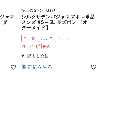
極上の光沢と肌触り
ジャマ
シルクサテンパジャマズボン単品
ーダー
メンズ XS～5L 長ズボン 【オー
ダーメイド】
春
秋
シルク
サテン
20,240
税込
詳細を見る