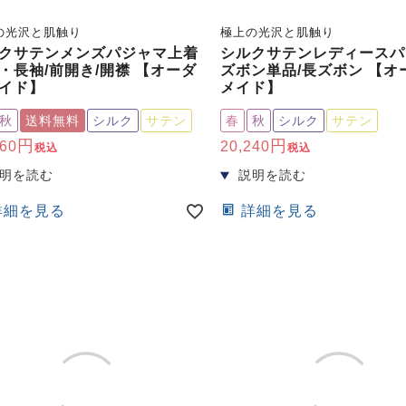
の光沢と肌触り
極上の光沢と肌触り
クサテンメンズパジャマ上着
シルクサテンレディースパ
・長袖/前開き/開襟 【オーダ
ズボン単品/長ズボン 【オ
イド】
メイド】
秋
送料無料
シルク
サテン
春
秋
シルク
サテン
260
20,240
税込
税込
詳細を見る
詳細を見る