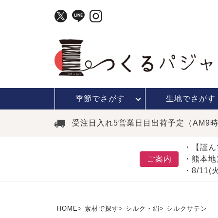
季節で
さがす
生地で
さがす
受注日入れ5営業日目出荷予定（AM9
・【謹ん
ご案内
・熊本地
・8/11
HOME
素材で探す
シルク・絹
シルクサテン