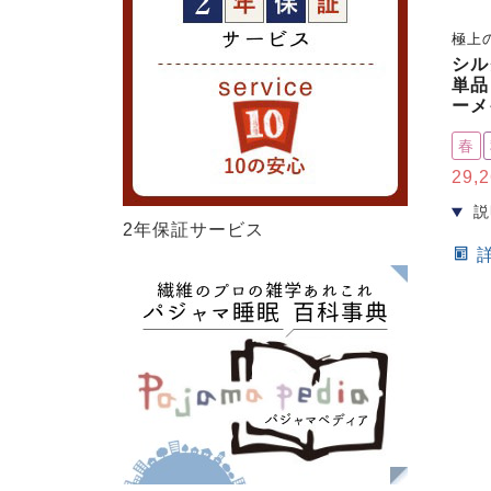
極上
シル
単品
ーメ
春
29,
2年保証サービス