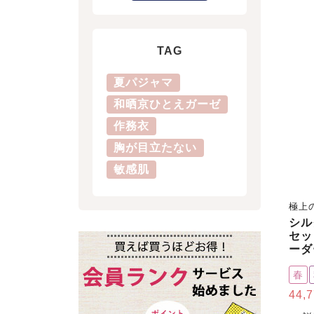
TAG
夏パジャマ
和晒京ひとえガーゼ
作務衣
胸が目立たない
敏感肌
極上
シル
セッ
ーダ
春
44,