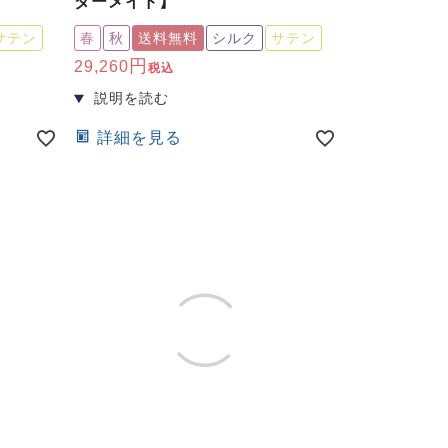
ダーメイド】
サテン
春
秋
送料無料
シルク
サテン
29,260
税込
詳細を見る