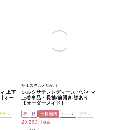
極上の光沢と肌触り
マ 上下
シルクサテンレディースパジャマ
 【オー
上着単品・長袖/前開き/襟あり
【オーダーメイド】
サテン
春
秋
送料無料
シルク
サテン
29,260
税込