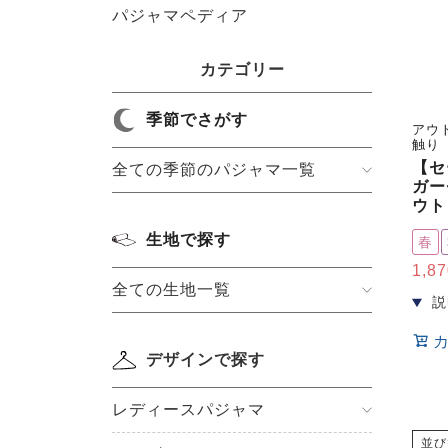
パジャマペディア
カテゴリー
季節でさがす
アウ
触り
【セ
全ての季節のパジャマ一覧
ガー
ウト
生地で探す
春
1,87
全ての生地一覧
デザインで探す
レディースパジャマ
並び