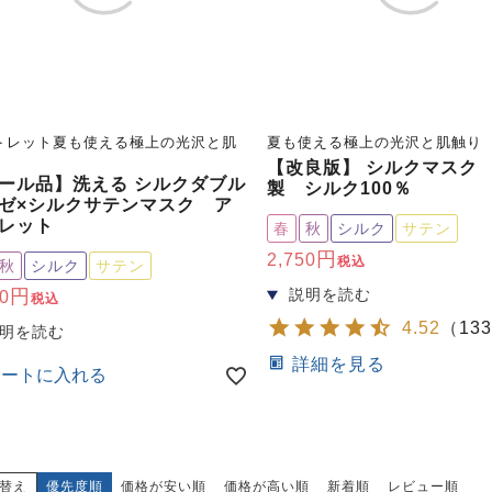
トレット夏も使える極上の光沢と肌
夏も使える極上の光沢と肌触り
【改良版】 シルクマスク
ール品】洗える シルクダブル
製 シルク100％
ゼ×シルクサテンマスク ア
レット
春
秋
シルク
サテン
2,750
税込
秋
シルク
サテン
0
税込
4.52
（
133
詳細を見る
カートに入れる
替え
優先度順
価格が安い順
価格が高い順
新着順
レビュー順