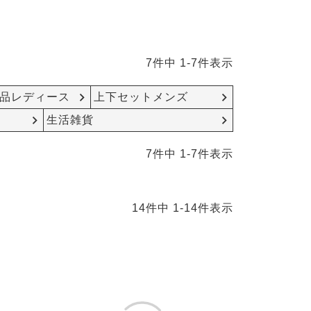
7
件中
1
-
7
件表示
品レディース
上下セットメンズ
生活雑貨
7
件中
1
-
7
件表示
14
件中
1
-
14
件表示