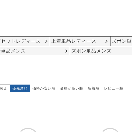
下セットレディース
上着単品レディース
ズボン単
着単品メンズ
ズボン単品メンズ
替え
優先度順
価格が安い順
価格が高い順
新着順
レビュー順