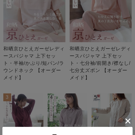
和晒京ひとえガーゼレディ
和晒京ひとえガーゼレディ
ースパジャマ 上下セッ
ースパジャマ 上下セッ
ト・半袖/かぶり/短パン/ラ
ト・七分袖/前開き/襟なし/
ウンドネック 【オーダー
七分丈ズボン 【オーダー
メイド】
メイド】
3
4
5