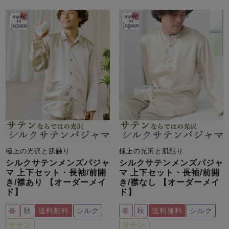
メンズパジャマ
上着単品
作務衣
胸がすけない
羽織・バスロ
体型別におすすめパジ
年齢別におすすめパジ
ルームウェア
会社概要
お買い物ガイド
安心の日本製
ーブ
ャマ
ャマ
サッカー/ちぢみ 楊
ニット/ストレッチ
起毛/フランネル
柳
ズボン単品
SDGsの取り組み
インナーウェア
生活雑貨
カタログギフト
極上の光沢と肌触り
極上の光沢と肌触り
春
夏
秋
冬
柄物
長袖
半袖
七分袖
シルクサテンメンズパジャ
シルクサテンメンズパジャ
マ 上下セット・長袖/前開
マ 上下セット・長袖/前開
ガールズパジャマ
き/襟あり 【オーダーメイ
き/襟なし 【オーダーメイ
すべてのメン
ド】
ド】
ズ
売れ筋ランキング
新着商品
パジャマ
- Item Ranking -
- New Arrival -
春
秋
送料無料
シルク
春
秋
送料無料
シルク
サテン
サテン