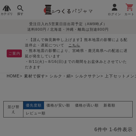
カテゴリ
探す
ログイン
カート
受注日入れ5営業日目出荷予定（AM9時〆）
季節で
生地で
目的別で
デザインで
はじめて
送料800円 / 北海道・沖縄・離島は別途800円
さがす
さがす
さがす
さがす
の方へ
レディースパジャマ
・【謹んで御見舞申し上げます】熊本地震の影響による配
送停止・遅延について
こちら
・熊本地震の影響により、宮崎県・鹿児島県への配送に遅
ご案内
延が発生しています
・8/11(火)～8/16(日)までの期間をお盆休みとさせていた
敏感肌用
入院・介護
つくるパジャマとは
胸が目立たない
夏パジャマ特集
迷ったら、まずはこの
だきます
パジャマ
パジャマ
パジャマ！
綿100%
リネン・麻
シルク/絹
長袖
半袖
七分袖
HOME
素材で探す
シルク・絹
シルクサテン
上下セットメン
すべてのレデ
ィース
パジャマ
優先度順
価格が安い順
価格が高い順
新着順
並び替
マタニティ
ペアで
お支払い・送料・配送
返品・交換について
眠れる作務衣特集
よくあるご質問
え
前開き
かぶり
ワンピース
レビュー順
パジャマ
そろえたい
について
オーガニック素材
ガーゼ
サテン織り
春
夏
秋
冬
6
件中
1
-
6
件表示