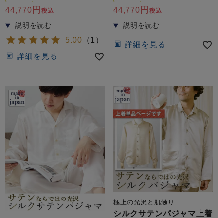
前開き
かぶり
スリーパー
44,770
44,770
税込
税込
目的別でさがす一覧はこちら
売れ筋ランキング
新着商品
- Item Ranking -
- New Arrival -
5.00
（
1
）
詳細を見る
上着単品
詳細を見る
作務衣
羽織・バスロ
すべての生地一覧はこちら
春
夏
秋
冬
ーブ
ボーイズパジャマ
ズボン単品
ガールズ長袖
ガールズ半袖
ワンピース
極上の光沢と肌触り
春
夏
秋
冬
すべてのキッ
シルクサテンパジャマ上着