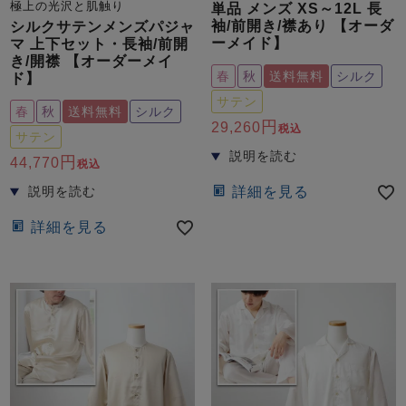
ズ
極上の光沢と肌触り
単品 メンズ XS～12L 長
パジャマ
袖/前開き/襟あり 【オーダ
シルクサテンメンズパジャ
ーメイド】
マ 上下セット・長袖/前開
き/開襟 【オーダーメイ
ガールズ前開
ガールズかぶ
ボーイズ長袖
春
秋
送料無料
シルク
ド】
き
り
サテン
春
秋
送料無料
シルク
29,260
税込
サテン
44,770
売れ筋ランキング
新着商品
税込
- Item Ranking -
- New Arrival -
詳細を見る
ボーイズ半袖
ボーイズ前開
ボーイズかぶ
き
り
詳細を見る
すべての季節のパジャマ一覧はこちら
ガールズ
上着
ガールズ
ズボ
ボーイズ
上着
ボーイズ
ズボ
単品
ン単品
単品
ン単品