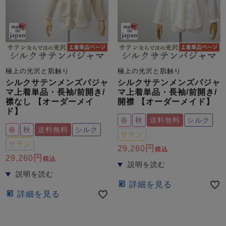
極上の光沢と肌触り
極上の光沢と肌触り
シルクサテンメンズパジャ
シルクサテンメンズパジャ
売れ筋ランキング
新着商品
マ上着単品・長袖/前開き/
マ上着単品・長袖/前開き/
- Item Ranking -
- New Arrival -
襟なし 【オーダーメイ
開襟 【オーダーメイド】
ド】
春
秋
送料無料
シルク
すべてのデザインのパジャマ一覧はこちら
春
秋
送料無料
シルク
サテン
サテン
29,260
税込
29,260
税込
詳細を見る
詳細を見る