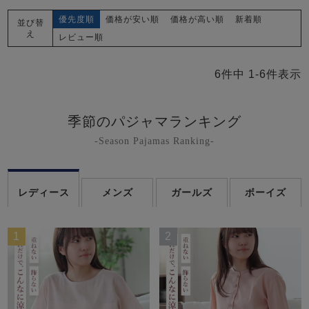
優先度順
価格が安い順
価格が高い順
新着順
並び替
え
レビュー順
6
件中
1
-
6
件表示
季節のパジャマランキング
-Season Pajamas Ranking-
レディース
メンズ
ガールズ
ボーイズ
1
2