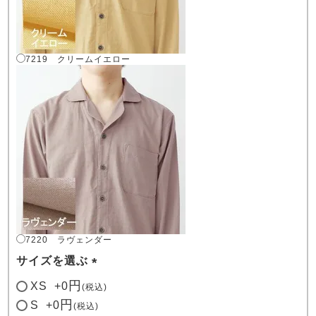
7219 クリームイエロー
7220 ラヴェンダー
サイズを選ぶ
(必
XS
+
0
税込
須)
S
+
0
税込