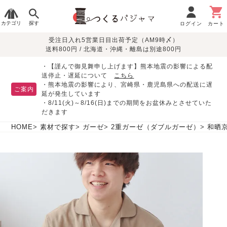
カテゴリ
探す
ログイン
カート
受注日入れ5営業日目出荷予定（AM9時〆）
季節で
生地で
目的別で
デザインで
はじめて
送料800円 / 北海道・沖縄・離島は別途800円
さがす
さがす
さがす
さがす
の方へ
レディースパジャマ
・【謹んで御見舞申し上げます】熊本地震の影響による配
送停止・遅延について
こちら
・熊本地震の影響により、宮崎県・鹿児島県への配送に遅
ご案内
延が発生しています
・8/11(火)～8/16(日)までの期間をお盆休みとさせていた
敏感肌用
入院・介護
つくるパジャマとは
胸が目立たない
夏パジャマ特集
迷ったら、まずはこの
だきます
パジャマ
パジャマ
パジャマ！
綿100%
リネン・麻
シルク/絹
長袖
半袖
七分袖
HOME
素材で探す
ガーゼ
2重ガーゼ（ダブルガーゼ）
和晒
すべてのレデ
ィース
パジャマ
マタニティ
ペアで
お支払い・送料・配送
返品・交換について
眠れる作務衣特集
よくあるご質問
前開き
かぶり
ワンピース
パジャマ
そろえたい
について
オーガニック素材
ガーゼ
サテン織り
春
夏
秋
冬