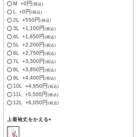
M
+
0
税込
L
+
0
税込
2L
+
550
税込
3L
+
1,100
税込
4L
+
1,650
税込
5L
+
2,200
税込
6L
+
2,750
税込
7L
+
3,300
税込
8L
+
3,850
税込
9L
+
4,400
税込
10L
+
4,950
税込
11L
+
5,500
税込
12L
+
6,050
税込
上着袖丈をかえる
(必
須)