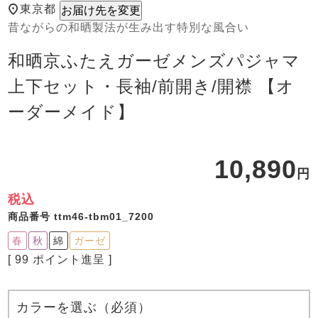
ズ
東京都
お届け先を変更
パジャマ
昔ながらの和晒製法が生み出す特別な風合い
ガールズ前開
ガールズかぶ
ボーイズ長袖
和晒京ふたえガーゼメンズパジャマ
き
り
上下セット・長袖/前開き/開襟 【オ
ーダーメイド】
売れ筋ランキング
新着商品
- Item Ranking -
- New Arrival -
10,890
ボーイズ半袖
ボーイズ前開
ボーイズかぶ
き
り
すべての季節のパジャマ一覧はこちら
税込
商品番号
ttm46-tbm01_7200
春
秋
綿
ガーゼ
[
99
ポイント進呈 ]
ガールズ
上着
ガールズ
ズボ
ボーイズ
上着
ボーイズ
ズボ
単品
ン単品
単品
ン単品
カラーを選ぶ（必須）