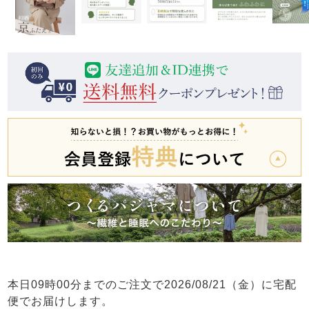
前開き
かぶり
スリーパー
目的別でさがす一覧はこちら
売れ筋ランキング
新着商品
- Item Ranking -
- New Arrival -
上着単品
作務衣
羽織・バスロ
すべての生地一覧はこちら
春
夏
秋
冬
ーブ
ボーイズパジャマ
ズボン単品
ガールズ長袖
ガールズ半袖
ワンピース
本日
09時00分
までのご注文で
2026/08/21（金）
に
宅配
春
夏
秋
冬
すべてのキッ
便
でお届けします。