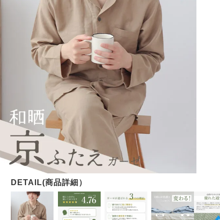
メンズパジャマ
上着単品
作務衣
胸がすけない
羽織・バスロ
体型別におすすめパジ
年齢別におすすめパジ
ルームウェア
会社概要
お買い物ガイド
安心の日本製
ーブ
ャマ
ャマ
サッカー/ちぢみ 楊
ニット/ストレッチ
起毛/フランネル
柳
ズボン単品
SDGsの取り組み
インナーウェア
生活雑貨
カタログギフト
春
夏
秋
冬
柄物
長袖
半袖
七分袖
ガールズパジャマ
すべてのメン
ズ
売れ筋ランキング
新着商品
パジャマ
- Item Ranking -
- New Arrival -