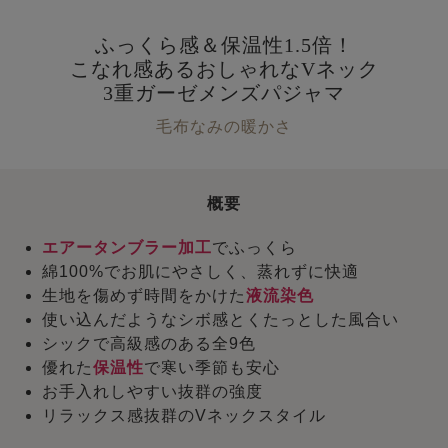
ふっくら感＆保温性1.5倍！
こなれ感あるおしゃれなVネック
3重ガーゼメンズパジャマ
毛布なみの暖かさ
概要
エアータンブラー加工
でふっくら
綿100%でお肌にやさしく、蒸れずに快適
生地を傷めず時間をかけた
液流染色
使い込んだようなシボ感とくたっとした風合い
シックで高級感のある全9色
優れた
保温性
で寒い季節も安心
お手入れしやすい抜群の強度
リラックス感抜群のVネックスタイル