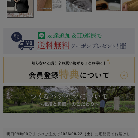
前開き
かぶり
スリーパー
目的別でさがす一覧はこちら
売れ筋ランキング
新着商品
- Item Ranking -
- New Arrival -
上着単品
作務衣
羽織・バスロ
すべての生地一覧はこちら
春
夏
秋
冬
ーブ
ボーイズパジャマ
ズボン単品
ガールズ長袖
ガールズ半袖
ワンピース
春
夏
秋
冬
すべてのキッ
明日
09時00分
までのご注文で
2026/08/22（土）
に
宅配便
でお届けし