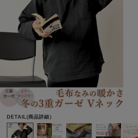
メンズパジャマ
上着単品
作務衣
胸がすけない
羽織・バスロ
体型別におすすめパジ
年齢別におすすめパジ
ルームウェア
会社概要
お買い物ガイド
安心の日本製
ーブ
ャマ
ャマ
サッカー/ちぢみ 楊
ニット/ストレッチ
起毛/フランネル
柳
ズボン単品
SDGsの取り組み
インナーウェア
生活雑貨
カタログギフト
春
夏
秋
冬
柄物
長袖
半袖
七分袖
ガールズパジャマ
すべてのメン
ズ
売れ筋ランキング
新着商品
パジャマ
- Item Ranking -
- New Arrival -