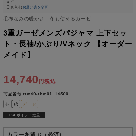
ズ
ます。
パジャマ
東京都
お届け先を変更
毛布なみの暖かさ！冬も使えるガーゼ
ガールズ前開
ガールズかぶ
ボーイズ長袖
き
り
3重ガーゼメンズパジャマ 上下セッ
ト・長袖/かぶり/Vネック 【オーダー
メイド】
売れ筋ランキング
新着商品
- Item Ranking -
- New Arrival -
ボーイズ半袖
ボーイズ前開
ボーイズかぶ
き
り
14,740
すべての季節のパジャマ一覧はこちら
税込
商品番号
ttm40-tbm01_14500
冬
綿
ガーゼ
[
134
ポイント進呈 ]
ガールズ
上着
ガールズ
ズボ
ボーイズ
上着
ボーイズ
ズボ
単品
ン単品
単品
ン単品
カラーを選ぶ（必須）