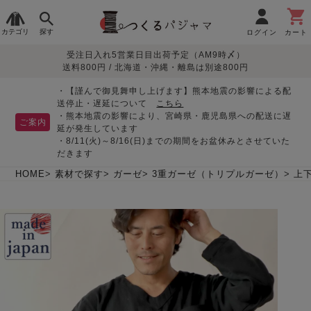
カテゴリ
探す
ログイン
カート
受注日入れ5営業日目出荷予定（AM9時〆）
季節で
生地で
目的別で
デザインで
はじめて
送料800円 / 北海道・沖縄・離島は別途800円
さがす
さがす
さがす
さがす
の方へ
レディースパジャマ
・【謹んで御見舞申し上げます】熊本地震の影響による配
送停止・遅延について
こちら
・熊本地震の影響により、宮崎県・鹿児島県への配送に遅
ご案内
延が発生しています
・8/11(火)～8/16(日)までの期間をお盆休みとさせていた
敏感肌用
入院・介護
つくるパジャマとは
胸が目立たない
夏パジャマ特集
迷ったら、まずはこの
だきます
パジャマ
パジャマ
パジャマ！
綿100%
リネン・麻
シルク/絹
長袖
半袖
七分袖
HOME
素材で探す
ガーゼ
3重ガーゼ（トリプルガーゼ）
上
すべてのレデ
ィース
パジャマ
マタニティ
ペアで
お支払い・送料・配送
返品・交換について
眠れる作務衣特集
よくあるご質問
前開き
かぶり
ワンピース
パジャマ
そろえたい
について
オーガニック素材
ガーゼ
サテン織り
春
夏
秋
冬