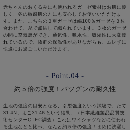
赤ちゃんのおくるみにも使われるガーゼ素材はお肌に優
しく、冬の敏感肌の方にも安心してお使いいただけま
す。また、こちらの３重ガーゼは綿100％ガーゼを３枚
合わせて、糸で点結して織られています。３枚のガーゼ
の間に空気層ができ、通気性、吸水性、吸湿性に大変優
れているので、抜群の保温性がありながらも、ムレずに
快適にお過ごしいただけます。
- Point.04 -
約５倍の強度！バツグンの耐久性
生地の強度の目安となる、引裂強度という試験で、たて
31.4N、よこ31.4Nという結果。（日本繊維製品品質技
術センターQTEC調査）これはワイシャツなどに使われ
る生地などと比べ、なんと約５倍の強度！まめに洗濯し