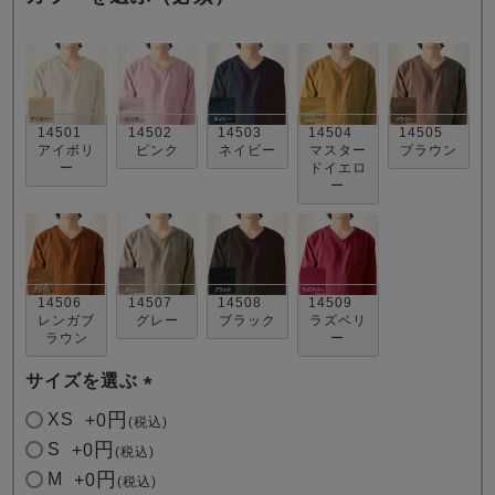
14501
14502
14503
14504
14505
アイボリ
ピンク
ネイビー
マスター
ブラウン
ー
ドイエロ
ー
売れ筋ランキング
新着商品
- Item Ranking -
- New Arrival -
すべてのデザインのパジャマ一覧はこちら
14506
14507
14508
14509
レンガブ
グレー
ブラック
ラズベリ
ラウン
ー
サイズを選ぶ
(
XS
+
0
税込
必
S
+
0
税込
須
M
+
0
税込
)