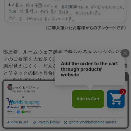
部屋着、ルームウェア感覚で着られるＶネックのパジャ
マのご要望を大変多く頂いておりました。しゃがんでも
胸が見えにくく、どんな生地でもかぶりやすいサイズ感
とＶネックの開き具合に大変苦労しました。開きすぎ
ず、狭すぎないVネックで、ほどよいあったかさ。冬の
部屋着を探していらっしゃる方におすすめです。
商品のデザイン
寝返りも楽々。部屋着ぽいすっきりデザイン
メニュー