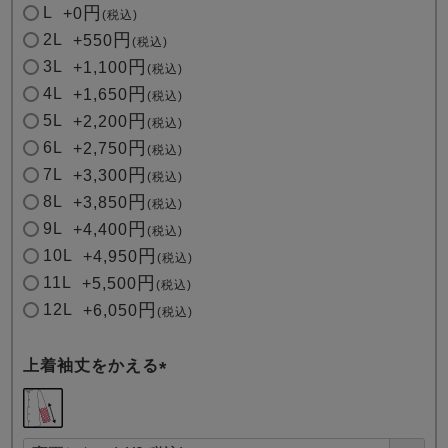
L
+
0
税込
2L
+
550
税込
3L
+
1,100
税込
4L
+
1,650
税込
5L
+
2,200
税込
6L
+
2,750
税込
7L
+
3,300
税込
8L
+
3,850
税込
9L
+
4,400
税込
10L
+
4,950
税込
11L
+
5,500
税込
12L
+
6,050
税込
上着袖丈をかえる
(
必
須