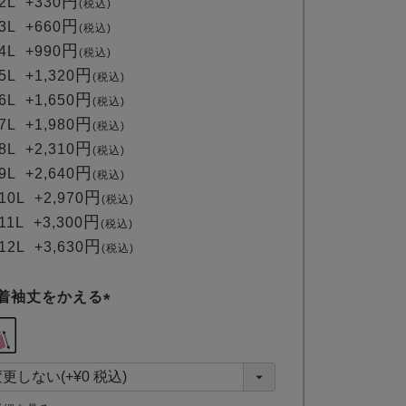
2L
+
330
税込
3L
+
660
税込
4L
+
990
税込
5L
+
1,320
税込
6L
+
1,650
税込
7L
+
1,980
税込
8L
+
2,310
税込
9L
+
2,640
税込
10L
+
2,970
税込
11L
+
3,300
税込
12L
+
3,630
税込
着袖丈をかえる
(
必
須
)