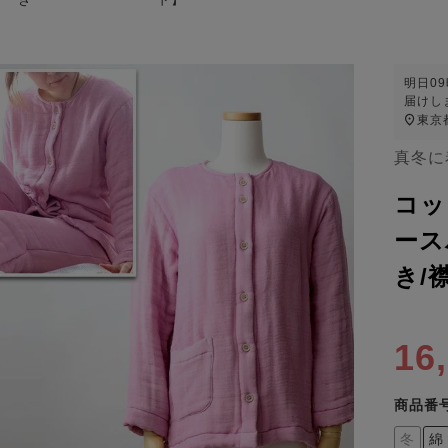
明日
0
届けし
東京
真冬に
コッ
ース
き/
16
商品番
冬
綿