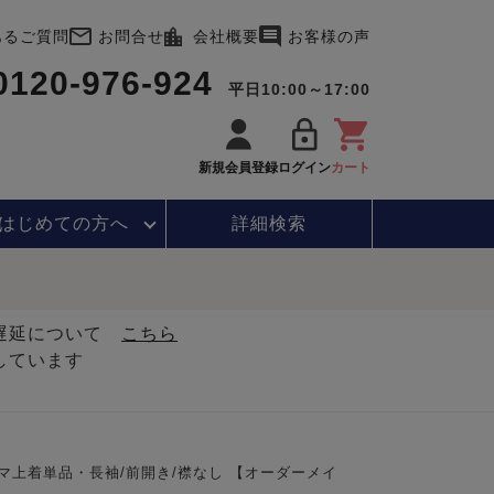
あるご質問
お問合せ
会社概要
お客様の声
0120-976-924
平日10:00～17:00
新規会員登録
ログイン
カート
はじめて
の方へ
詳細検索
・遅延について
こちら
しています
マ上着単品・長袖/前開き/襟なし 【オーダーメイ