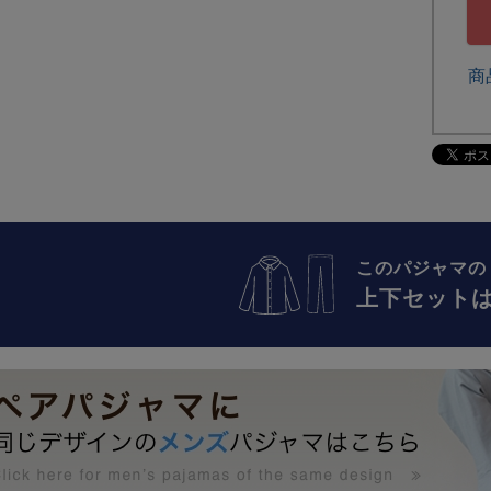
商
このパジャマの
上下セット