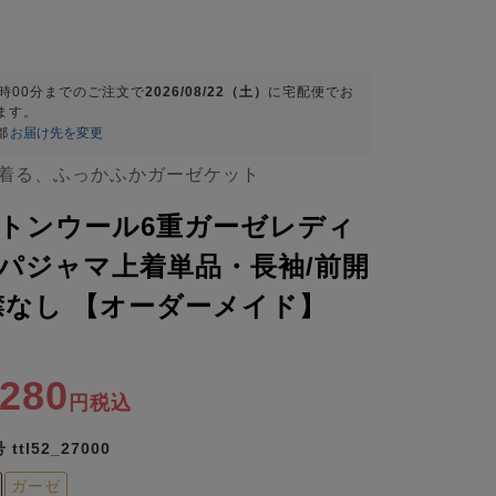
9時00分
までのご注文で
2026/08/22（土）
に
宅配便
でお
ます。
都
お届け先を変更
着る、ふっかふかガーゼケット
トンウール6重ガーゼレディ
パジャマ上着単品・長袖/前開
襟なし 【オーダーメイド】
,280
税込
号
ttl52_27000
ガーゼ