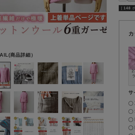
[
148
カ
2
サ