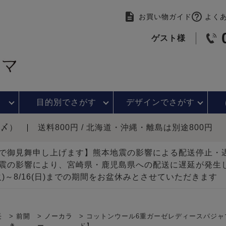
お買い物ガイド
よく
ゲスト様
目的別で
さがす
デザインで
さがす
時〆）
送料800円 / 北海道・沖縄・離島は別途800円
で御見舞申し上げます】熊本地震の影響による配送停止
震の影響により、宮崎県・鹿児島県への配送に遅延が発生
(火)～8/16(日)までの期間をお盆休みとさせていただきます
長
前開
ノーカラ
コットンウール6重ガーゼレディースパジャ
き
ー
ド】