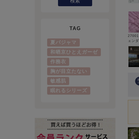
検索
TAG
2700
ェンダ
夏パジャマ
和晒京ひとえガーゼ
作務衣
胸が目立たない
敏感肌
眠れるシリーズ