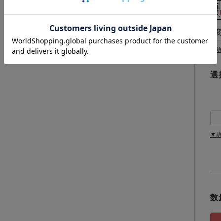
(
必
須
)
▼
選
▼