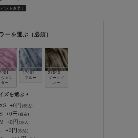
ポイント進呈 ]
ラーを選ぶ（必須）
7001
27002
27003
ラヴェン
ブルー
ダークグ
ダー
レー
イズを選ぶ
(
XS
+
0
税込
必
S
+
0
税込
須
M
+
0
税込
)
L
+
0
税込