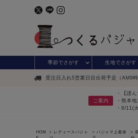
季節で
さがす
生地で
さがす
受注日入れ5営業日目出荷予定（AM9
・【謹ん
ご案内
・熊本地
・8/11
HOM
レディースパジャ
パジャマ上着単
E
マ
品
袖