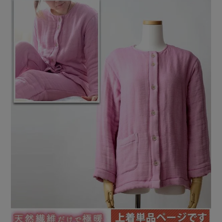
前開き
かぶり
スリーパー
目的別でさがす一覧はこちら
売れ筋ランキング
新着商品
- Item Ranking -
- New Arrival -
上着単品
作務衣
羽織・バスロ
すべての生地一覧はこちら
春
夏
秋
冬
ーブ
ボーイズパジャマ
ズボン単品
ガールズ長袖
ガールズ半袖
ワンピース
春
夏
秋
冬
すべてのキッ