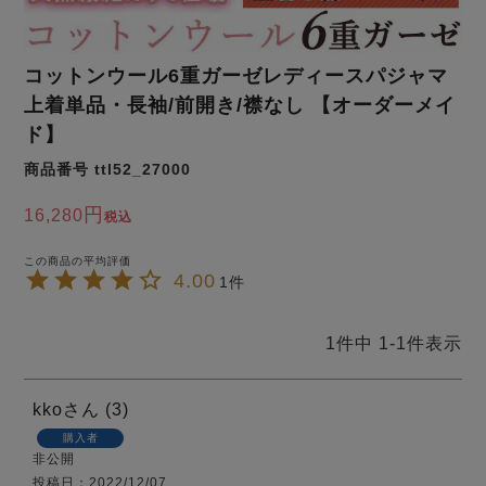
ズ
パジャマ
コットンウール6重ガーゼレディースパジャマ
ガールズ前開
ガールズかぶ
ボーイズ長袖
上着単品・長袖/前開き/襟なし 【オーダーメイ
き
り
ド】
商品番号
ttl52_27000
売れ筋ランキング
新着商品
- Item Ranking -
- New Arrival -
16,280
税込
ボーイズ半袖
ボーイズ前開
ボーイズかぶ
き
り
4.00
1
すべての季節のパジャマ一覧はこちら
1
件中
1
-
1
件表示
kko
3
ガールズ
上着
ガールズ
ズボ
ボーイズ
上着
ボーイズ
ズボ
購入者
単品
ン単品
単品
ン単品
非公開
投稿日
2022/12/07