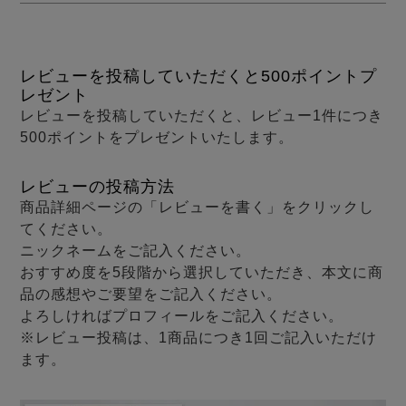
メンズパジャマ
上着単品
作務衣
胸がすけない
羽織・バスロ
体型別におすすめパジ
年齢別におすすめパジ
ルームウェア
会社概要
お買い物ガイド
安心の日本製
ーブ
ャマ
ャマ
レビューを投稿していただくと500ポイントプ
レゼント
サッカー/ちぢみ 楊
ニット/ストレッチ
起毛/フランネル
レビューを投稿していただくと、レビュー1件につき
柳
500ポイントをプレゼントいたします。
ズボン単品
SDGsの取り組み
インナーウェア
生活雑貨
カタログギフト
レビューの投稿方法
商品詳細ページの「レビューを書く」をクリックし
てください。
ニックネームをご記入ください。
おすすめ度を5段階から選択していただき、本文に商
春
夏
秋
冬
柄物
長袖
半袖
七分袖
品の感想やご要望をご記入ください。
ガールズパジャマ
よろしければプロフィールをご記入ください。
すべてのメン
※レビュー投稿は、1商品につき1回ご記入いただけ
ズ
売れ筋ランキング
新着商品
ます。
パジャマ
- Item Ranking -
- New Arrival -