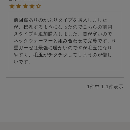
前回襟ありのかぶりタイプを購入しました
が、授乳するようになったのでこちらの前開
きタイプを追加購入しました。首が寒いので
ネックウォーマーと組み合わせて完璧です。6
重ガーゼは最強に暖かいのですが毛玉になり
売れ筋ランキング
新着商品
やすく、毛玉がチクチクしてしまうのが惜し
- Item Ranking -
- New Arrival -
いです。
すべてのデザインのパジャマ一覧はこちら
1
件中
1
-
1
件表示