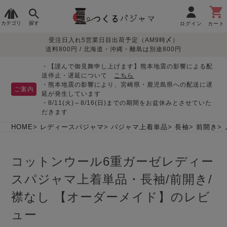
カテゴリ
探す
ログイン
カート
受注日入れ5営業日目出荷予定（AM9時〆）
季節で
生地で
目的別で
デザインで
はじめて
送料800円 / 北海道・沖縄・離島は別途800円
さがす
さがす
さがす
さがす
の方へ
レディースパジャマ
・【謹んで御見舞申し上げます】熊本地震の影響による配
送停止・遅延について
こちら
・熊本地震の影響により、宮崎県・鹿児島県への配送に遅
ご案内
延が発生しています
・8/11(火)～8/16(日)までの期間をお盆休みとさせていた
敏感肌用
入院・介護
つくるパジャマとは
胸が目立たない
夏パジャマ特集
迷ったら、まずはこの
だきます
パジャマ
パジャマ
パジャマ！
綿100%
リネン・麻
シルク/絹
長袖
半袖
七分袖
HOME
レディースパジャマ
パジャマ上着単品
長袖
前開き
すべてのレデ
ィース
コットンウール6重ガーゼレディー
パジャマ
スパジャマ上着単品・長袖/前開き/
マタニティ
ペアで
お支払い・送料・配送
返品・交換について
眠れる作務衣特集
よくあるご質問
前開き
かぶり
ワンピース
パジャマ
そろえたい
について
襟なし 【オーダーメイド】のレビ
オーガニック素材
ガーゼ
サテン織り
ュー
春
夏
秋
冬