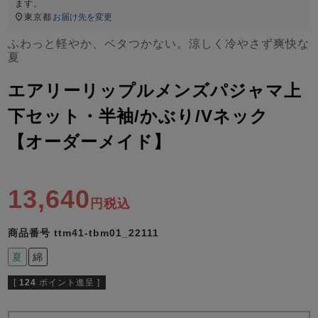
ズ
ます。
パジャマ
東京都
お届け先を変更
ふわっと軽やか、ベタつかない。涼しく冷やさず爽快な
夏
ガールズ前開
ガールズかぶ
ボーイズ長袖
き
り
エアリーリップルメンズパジャマ上
下セット・半袖/かぶり/Vネック
売れ筋ランキング
新着商品
【オーダーメイド】
- Item Ranking -
- New Arrival -
ボーイズ半袖
ボーイズ前開
ボーイズかぶ
き
り
すべての季節のパジャマ一覧はこちら
13,640
税込
商品番号
ttm41-tbm01_22111
夏
綿
ガールズ
上着
ガールズ
ズボ
ボーイズ
上着
ボーイズ
ズボ
[
124
ポイント進呈 ]
単品
ン単品
単品
ン単品