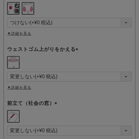
(
必
須
)
▼詳細を見る
ウェストゴム上がりをかえる
(
必
須
)
▼詳細を見る
前立て（社会の窓）
(
必
須
)