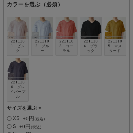
カラーを選ぶ（必須）
221110
221110
221110
221110
221110
1 ピン
2 ブル
3 コー
4 ブラ
5 マス
売れ筋ランキング
新着商品
ク
ー
ラル
ック
タード
- Item Ranking -
- New Arrival -
すべてのデザインのパジャマ一覧はこちら
221110
6 グレ
イパープ
ル
サイズを選ぶ
(
XS
+
0
税込
必
S
+
0
税込
須