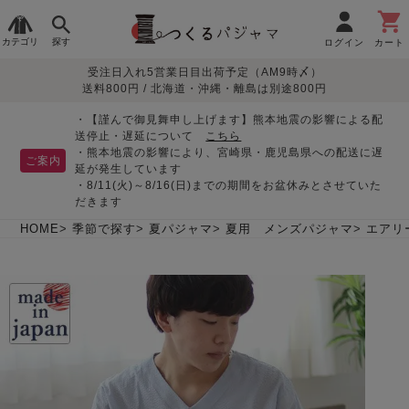
カテゴリ
探す
ログイン
カート
受注日入れ5営業日目出荷予定（AM9時〆）
季節で
生地で
目的別で
デザインで
はじめて
送料800円 / 北海道・沖縄・離島は別途800円
さがす
さがす
さがす
さがす
の方へ
レディースパジャマ
・【謹んで御見舞申し上げます】熊本地震の影響による配
送停止・遅延について
こちら
・熊本地震の影響により、宮崎県・鹿児島県への配送に遅
ご案内
延が発生しています
・8/11(火)～8/16(日)までの期間をお盆休みとさせていた
敏感肌用
入院・介護
つくるパジャマとは
胸が目立たない
夏パジャマ特集
迷ったら、まずはこの
だきます
パジャマ
パジャマ
パジャマ！
綿100%
リネン・麻
シルク/絹
長袖
半袖
七分袖
HOME
季節で探す
夏パジャマ
夏用 メンズパジャマ
エアリ
すべてのレデ
ィース
パジャマ
マタニティ
ペアで
お支払い・送料・配送
返品・交換について
眠れる作務衣特集
よくあるご質問
前開き
かぶり
ワンピース
パジャマ
そろえたい
について
オーガニック素材
ガーゼ
サテン織り
春
夏
秋
冬