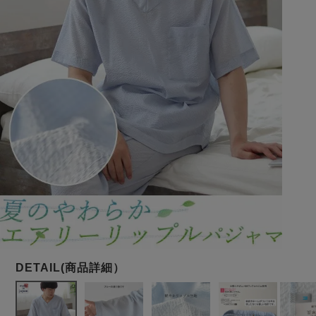
メンズパジャマ
上着単品
作務衣
胸がすけない
羽織・バスロ
体型別におすすめパジ
年齢別におすすめパジ
ルームウェア
会社概要
お買い物ガイド
安心の日本製
ーブ
ャマ
ャマ
サッカー/ちぢみ 楊
ニット/ストレッチ
起毛/フランネル
柳
ズボン単品
SDGsの取り組み
インナーウェア
生活雑貨
カタログギフト
春
夏
秋
冬
柄物
長袖
半袖
七分袖
ガールズパジャマ
すべてのメン
ズ
売れ筋ランキング
新着商品
パジャマ
- Item Ranking -
- New Arrival -