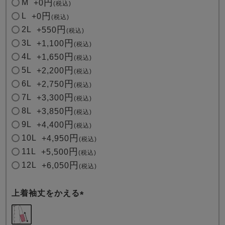
M
+
0
税込
)
L
+
0
税込
2L
+
550
税込
3L
+
1,100
税込
4L
+
1,650
税込
5L
+
2,200
税込
6L
+
2,750
税込
7L
+
3,300
税込
8L
+
3,850
税込
9L
+
4,400
税込
10L
+
4,950
税込
11L
+
5,500
税込
12L
+
6,050
税込
上着袖丈をかえる
(
必