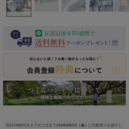
前開き
かぶり
スリーパー
目的別でさがす一覧はこちら
売れ筋ランキング
新着商品
- Item Ranking -
- New Arrival -
上着単品
作務衣
羽織・バスロ
すべての生地一覧はこちら
春
夏
秋
冬
ーブ
ボーイズパジャマ
ズボン単品
ガールズ長袖
ガールズ半袖
ワンピース
春
夏
秋
冬
すべてのキッ
明日
09時00分
までのご注文で
2026/08/21（金）
に
宅配便
でお届けし