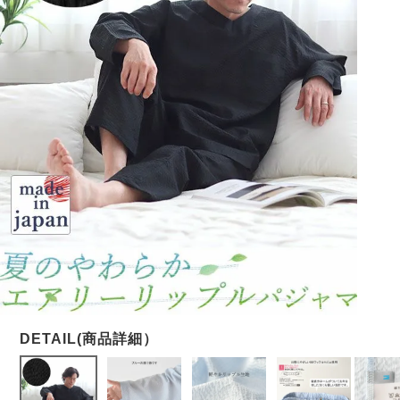
メンズパジャマ
上着単品
作務衣
胸がすけない
羽織・バスロ
体型別におすすめパジ
年齢別におすすめパジ
ルームウェア
会社概要
お買い物ガイド
安心の日本製
ーブ
ャマ
ャマ
サッカー/ちぢみ 楊
ニット/ストレッチ
起毛/フランネル
柳
ズボン単品
SDGsの取り組み
インナーウェア
生活雑貨
カタログギフト
春
夏
秋
冬
柄物
長袖
半袖
七分袖
ガールズパジャマ
すべてのメン
ズ
売れ筋ランキング
新着商品
パジャマ
- Item Ranking -
- New Arrival -