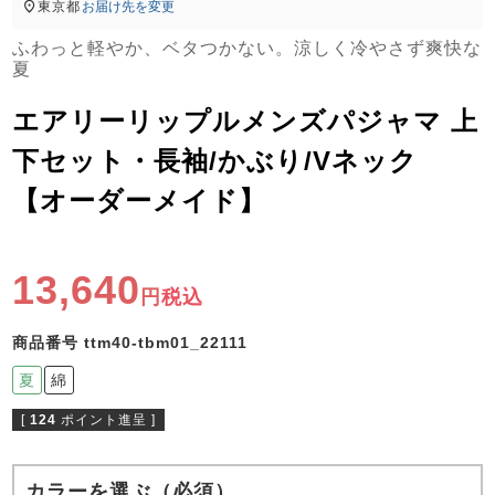
ズ
東京都
お届け先を変更
パジャマ
ふわっと軽やか、ベタつかない。涼しく冷やさず爽快な
夏
ガールズ前開
ガールズかぶ
ボーイズ長袖
き
り
エアリーリップルメンズパジャマ 上
下セット・長袖/かぶり/Vネック
【オーダーメイド】
売れ筋ランキング
新着商品
- Item Ranking -
- New Arrival -
ボーイズ半袖
ボーイズ前開
ボーイズかぶ
き
り
13,640
すべての季節のパジャマ一覧はこちら
税込
商品番号
ttm40-tbm01_22111
夏
綿
[
124
ポイント進呈 ]
ガールズ
上着
ガールズ
ズボ
ボーイズ
上着
ボーイズ
ズボ
単品
ン単品
単品
ン単品
カラーを選ぶ（必須）