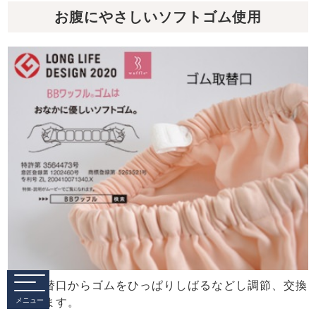
お腹にやさしいソフトゴム使用
ゴム取替口からゴムをひっぱりしばるなどし調節、交換
ができます。
メニュー