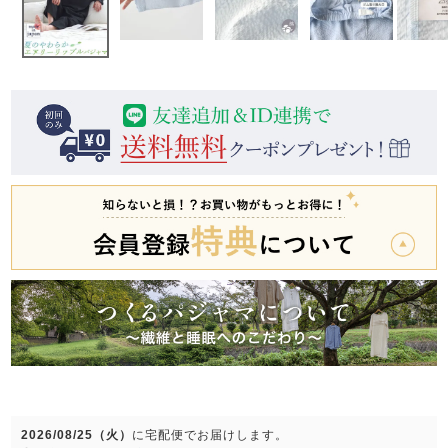
前開き
かぶり
スリーパー
目的別でさがす一覧はこちら
売れ筋ランキング
新着商品
- Item Ranking -
- New Arrival -
上着単品
作務衣
羽織・バスロ
すべての生地一覧はこちら
春
夏
秋
冬
ーブ
ボーイズパジャマ
ズボン単品
ガールズ長袖
ガールズ半袖
ワンピース
春
夏
秋
冬
すべてのキッ
2026/08/25（火）
に
宅配便
でお届けします。