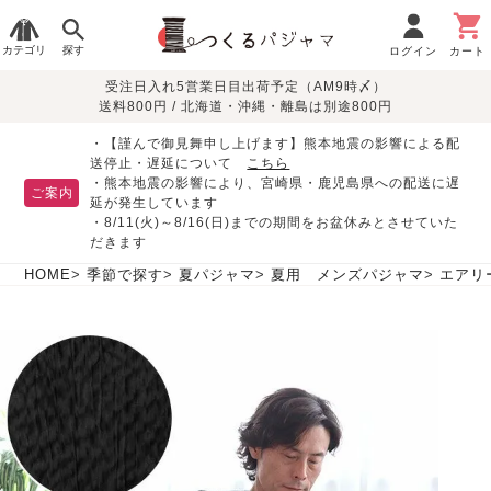
カテゴリ
探す
ログイン
カート
受注日入れ5営業日目出荷予定（AM9時〆）
季節で
生地で
目的別で
デザインで
はじめて
送料800円 / 北海道・沖縄・離島は別途800円
さがす
さがす
さがす
さがす
の方へ
レディースパジャマ
・【謹んで御見舞申し上げます】熊本地震の影響による配
送停止・遅延について
こちら
・熊本地震の影響により、宮崎県・鹿児島県への配送に遅
ご案内
延が発生しています
・8/11(火)～8/16(日)までの期間をお盆休みとさせていた
敏感肌用
入院・介護
つくるパジャマとは
胸が目立たない
夏パジャマ特集
迷ったら、まずはこの
だきます
パジャマ
パジャマ
パジャマ！
綿100%
リネン・麻
シルク/絹
長袖
半袖
七分袖
HOME
季節で探す
夏パジャマ
夏用 メンズパジャマ
エアリ
すべてのレデ
ィース
パジャマ
マタニティ
ペアで
お支払い・送料・配送
返品・交換について
眠れる作務衣特集
よくあるご質問
前開き
かぶり
ワンピース
パジャマ
そろえたい
について
オーガニック素材
ガーゼ
サテン織り
春
夏
秋
冬