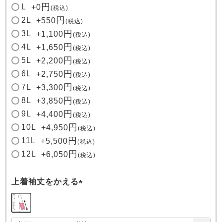
L
+
0
税込
2L
+
550
税込
3L
+
1,100
税込
4L
+
1,650
税込
5L
+
2,200
税込
6L
+
2,750
税込
7L
+
3,300
税込
8L
+
3,850
税込
9L
+
4,400
税込
10L
+
4,950
税込
11L
+
5,500
税込
12L
+
6,050
税込
上着袖丈をかえる
(
必
須