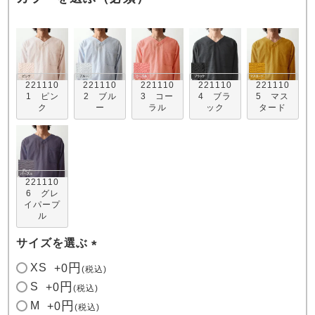
221110
221110
221110
221110
221110
1 ピン
2 ブル
3 コー
4 ブラ
5 マス
ク
ー
ラル
ック
タード
売れ筋ランキング
新着商品
- Item Ranking -
- New Arrival -
すべてのデザインのパジャマ一覧はこちら
221110
6 グレ
イパープ
ル
サイズを選ぶ
(
XS
+
0
税込
必
S
+
0
税込
須
M
+
0
税込
)